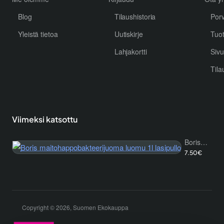
Blog
Tilaushistoria
Por
Yleistä tietoa
Uutiskirje
Tuo
Lahjakortti
Sivu
Tila
Viimeksi katsottu
Boris maitohappobakteerijuoma luomu 1l lasipullo
7.50€
Copyright © 2026, Suomen Ekokauppa