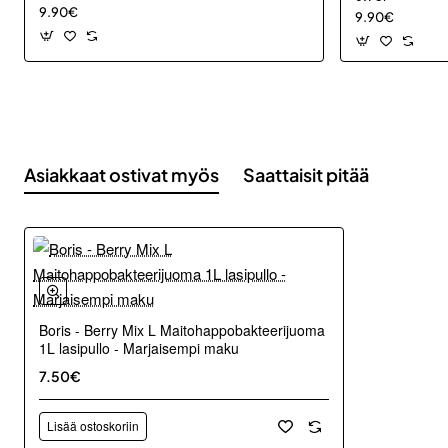
9.90€
9.90€
Asiakkaat ostivat myös
Saattaisit pitää
Boris - Berry Mix L Maitohappobakteerijuoma
1L lasipullo - Marjaisempi maku
7.50€
Lisää ostoskoriin