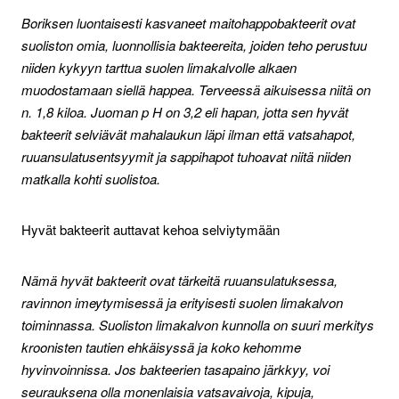
Boriksen luontaisesti kasvaneet maitohappobakteerit ovat
suoliston omia, luonnollisia bakteereita, joiden teho perustuu
niiden kykyyn tarttua suolen limakalvolle alkaen
muodostamaan siellä happea. Terveessä aikuisessa niitä on
n. 1,8 kiloa. Juoman p H on 3,2 eli hapan, jotta sen hyvät
bakteerit selviävät mahalaukun läpi ilman että vatsahapot,
ruuansulatusentsyymit ja sappihapot tuhoavat niitä niiden
matkalla kohti suolistoa.
Hyvät bakteerit auttavat kehoa selviytymään
Nämä hyvät bakteerit ovat tärkeitä ruuansulatuksessa,
ravinnon imeytymisessä ja erityisesti suolen limakalvon
toiminnassa. Suoliston limakalvon kunnolla on suuri merkitys
kroonisten tautien ehkäisyssä ja koko kehomme
hyvinvoinnissa. Jos bakteerien tasapaino järkkyy, voi
seurauksena olla monenlaisia vatsavaivoja, kipuja,