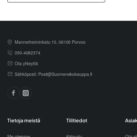
Mannerheiminkatu 10, 06100 Porvoo
050-4082374
Ota yhteyttä
Sähköposti: Posti@Suomenekokauppa.fi
Tietoja meistä
Tilitiedot
Asia
Me olemme
Kirjaudu
Ota yh