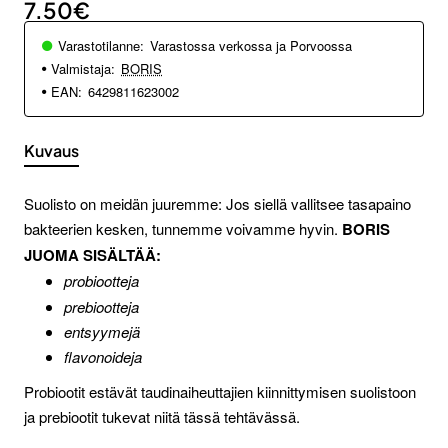
7.50€
Varastotilanne:
Varastossa verkossa ja Porvoossa
Valmistaja:
BORIS
EAN:
6429811623002
Kuvaus
Suolisto on meidän juuremme: Jos siellä vallitsee tasapaino
bakteerien kesken, tunnemme voivamme hyvin.
BORIS
JUOMA SISÄLTÄÄ:
probiootteja
prebiootteja
entsyymejä
flavonoideja
Probiootit estävät taudinaiheuttajien kiinnittymisen suolistoon
ja prebiootit tukevat niitä tässä tehtävässä.