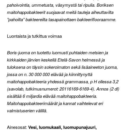
pahoivointia, ummetusta, väsymystä tai ripulia. Boriksen
maitohappobakteerit suojaavat meitä tauteja aiheuttavilta
”pahoilta” bakteereilta tasapainottaen bakteeriflooraamme.
Luontaista ja tutkittua voimaa
Boris-juoma on tuotettu luomusti puhtaiden metsien ja
kirkkaiden järvien keskellä Etelä-Savon helmessä ja
tuloksena on täysin sokeroimaton sekä lisäaineeton juoma,
jossa on n. 30 000 000 elävää ja kiinnittynyttä
maitohappobakteeria yhdessä grammassa, p H ollessa 3,2
(savolab, tutkimusnumerot: 20116169-6169-4). Annos (2 dl)
sisältää 6 miljardia elävää maitohappobakteeria.
Maitohappobakteerimäärät ja kannat vaihtelevat eri
valmistuserien välillä.
Ainesosat:
Vesi, luomukaali, luomupunajuuri,