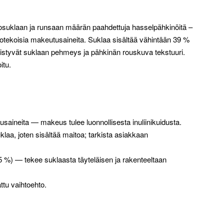
osuklaan ja runsaan määrän paahdettuja hasselpähkinöitä –
inotekoisia makeutusaineita. Suklaa sisältää vähintään 39 %
hdistyvät suklaan pehmeys ja pähkinän rouskuva tekstuuri.
itu.
usaineita — makeus tulee luonnollisesta inuliinikuidusta.
klaa, joten sisältää maitoa; tarkista asiakkaan
 %) — tekee suklaasta täyteläisen ja rakenteeltaan
ttu vaihtoehto.