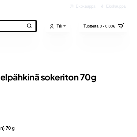
Ekokauppa
Ekokauppa
Tili
Tuotteita 0 - 0.00€
elpähkinä sokeriton 70g
n) 70 g