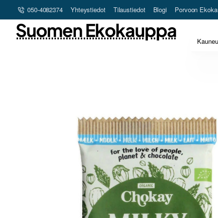
050-4082374
Yhteystiedot
Tilaustiedot
Blogi
Porvoon Ekoka
Suomen Ekokauppa
Kaune