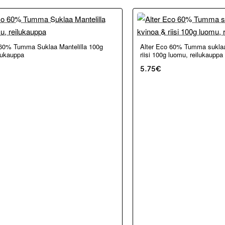
kosta ja Porvoosta
Loppu verkosta ja Porvoosta
 60% Tumma Suklaa Mantelilla 100g
Alter Eco 60% Tumma suklaa,
lukauppa
riisi 100g luomu, reilukauppa
5.75€