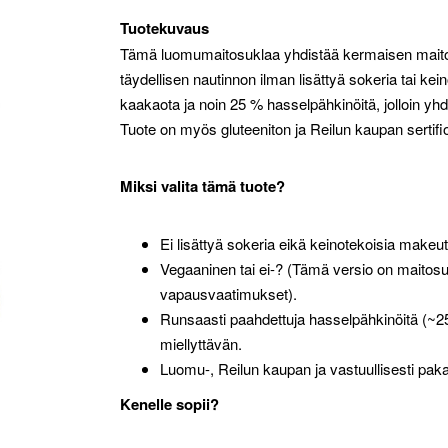
Tuotekuvaus
Tämä luomu­maito­suklaa yhdistää kermaisen mait
täydellisen nautinnon ilman lisättyä sokeria tai ke
kaakaota ja noin 25 % hasselpähkinöitä, jolloin y
Tuote on myös gluteeniton ja Reilun kaupan sertifio
Miksi valita tämä tuote?
Ei lisättyä sokeria eikä keinotekoisia makeut
Vegaaninen tai ei-? (Tämä versio on maito­su
vapausvaatimukset).
Runsaasti paahdettuja hasselpähkinöitä (~25
miellyttävän.
Luomu-, Reilun kaupan ja vastuullisesti paka
Kenelle sopii?