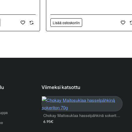
Lisää ostoskoriin
lu
Viimeksi katsottu
uppa
Chokay Maitosuklaa hasselpähkinä sokeriton 70g
6.95€
me