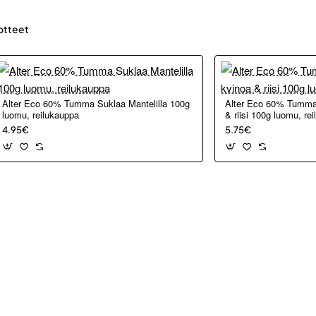
otteet
Alter Eco 60% Tumma Suklaa Mantelilla 100g
Alter Eco 60% Tumma 
luomu, reilukauppa
& riisi 100g luomu, re
4.95€
5.75€