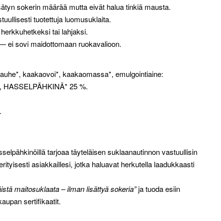
isätyn sokerin määrää mutta eivät halua tinkiä mausta.
tuullisesti tuotettuja luomusuklaita.
herkkuhetkeksi tai lahjaksi.
 — ei sovi maidottomaan ruokavalioon.
tojauhe*, kaakaovoi*, kaakaomassa*, emulgointiaine:
omi*), HASSELPÄHKINÄ* 25 %.
.
elpähkinöillä tarjoaa täyteläisen suklaanautinnon vastuullisin
ityisesti asiakkaillesi, jotka haluavat herkutella laadukkaasti
äistä maitosuklaata – ilman lisättyä sokeria”
ja tuoda esiin
upan sertifikaatit.