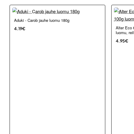
Aduki - Carob jauhe luomu 180g
Loppu ver
Alter Eco
4.19€
luomu, rei
4.95€