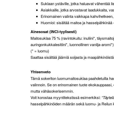
Suklaan ystäville, jotka haluavat vähentää l
Asiakkaille, jotka arvostavat laadukkaita, vas
Erinomainen valinta vaikkapa kahvihetkeen, 
Huomioi: sisältää maitoa ja hasselpähkinää
Ainesosat (INCI-tyylisesti)
Maitosuklaa 75 % (ravintokuitu: inuliini*, täysmai
auringonkukkalesitiini*, luonnollinen vanilja-ar
(* = luomu)
Saattaa sisältää jäämiä soijasta ja maapähkinöistä
Yhteenveto
Tämä sokeriton luomu­maitosuklaa paahdetuilla hass
valinnoin. Se on erinomainen tuote ekokauppaasi, er
mutta vähäsokerisemmin.
Voit korostaa myyntitekstissä esimerkiksi:
“Täytel
hasselpähkinöiden määrän sekä luomu- ja Reilun ka