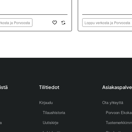
kosta ja Porvoosta
Loppu verkosta ja Porvoosta
istä
Tilitiedot
Asiakaspalve
Kirjaudu
Ota yhteyttä
Tilaushistoria
Porvoon Ekoka
oa
Uutiskirje
Tuotemerkkim