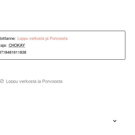
totilanne:
Loppu verkosta ja Porvoosta
taja:
CHOKAY
8718481611838
Loppu verkosta ja Porvoosta