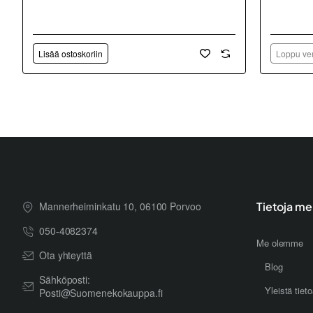
Lisää ostoskoriin
Loppu ver
Mannerheiminkatu 10, 06100 Porvoo
Tietoja me
050-4082374
Me olemme
Ota yhteyttä
Blog
Sähköposti:
Yleistä tiet
Posti@Suomenekokauppa.fi