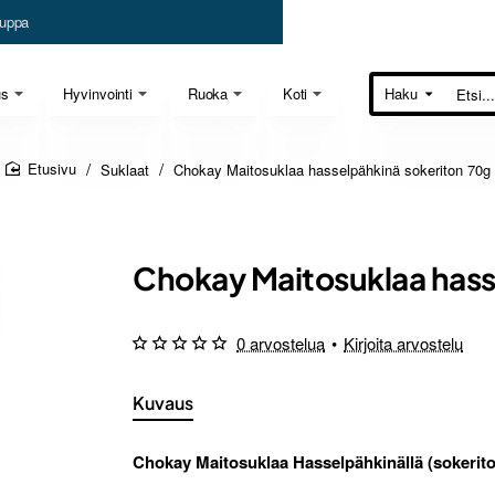
uppa
us
Hyvinvointi
Ruoka
Koti
Haku
Etsi...
Suklaat
Chokay Maitosuklaa hasselpähkinä sokeriton 70g
home
Chokay Maitosuklaa hass
0 arvostelua
•
Kirjoita arvostelu
Kuvaus
Chokay Maitosuklaa Hasselpähkinällä (sokerito