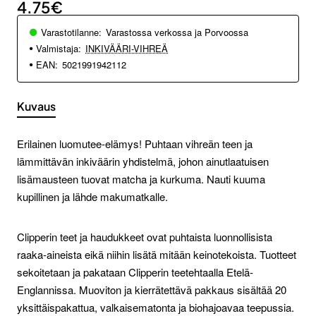
4.75€
Varastotilanne:
Varastossa verkossa ja Porvoossa
Valmistaja:
INKIVÄÄRI-VIHREÄ
EAN:
5021991942112
Kuvaus
Erilainen luomutee-elämys! Puhtaan vihreän teen ja
lämmittävän inkiväärin yhdistelmä, johon ainutlaatuisen
lisämausteen tuovat matcha ja kurkuma. Nauti kuuma
kupillinen ja lähde makumatkalle.
Clipperin teet ja haudukkeet ovat puhtaista luonnollisista
raaka-aineista eikä niihin lisätä mitään keinotekoista. Tuotteet
sekoitetaan ja pakataan Clipperin teetehtaalla Etelä-
Englannissa. Muoviton ja kierrätettävä pakkaus sisältää 20
yksittäispakattua, valkaisematonta ja biohajoavaa teepussia.