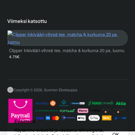
Viimeksi katsottu
Clipper Inkivääri-vihreä tee, matcha & kurkuma 20 ps, luomu
4.75€
Copyright © 2026, Suomen Ekokauppa
Evästeet
Käytämme evästeitä ja vastaavia teknologioita,
OK