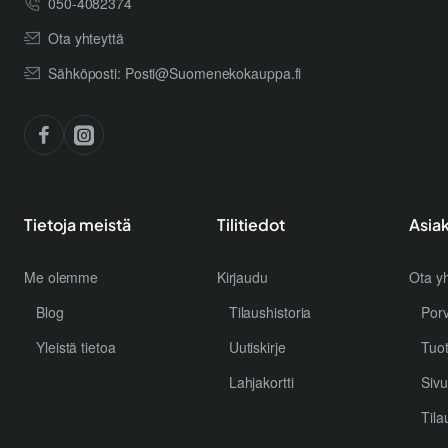
050-4082374
Ota yhteyttä
Sähköposti: Posti@Suomenekokauppa.fi
Tietoja meistä
Tilitiedot
Asia
Me olemme
Kirjaudu
Ota yh
Blog
Tilaushistoria
Por
Yleistä tietoa
Uutiskirje
Tuo
Lahjakortti
Sivu
Tila