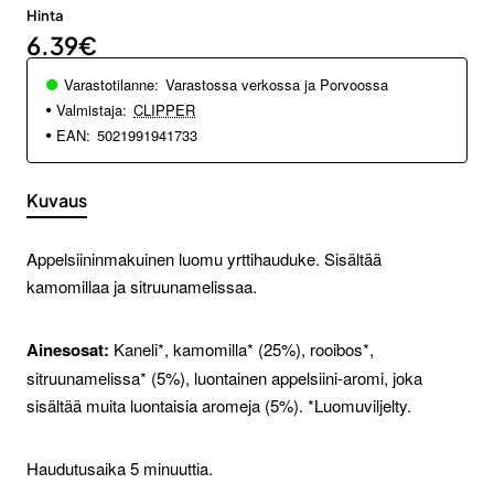
Hinta
6.39€
Varastotilanne:
Varastossa verkossa ja Porvoossa
Valmistaja:
CLIPPER
EAN:
5021991941733
Kuvaus
Appelsiininmakuinen luomu yrttihauduke. Sisältää
kamomillaa ja sitruunamelissaa.
Ainesosat:
Kaneli*, kamomilla* (25%), rooibos*,
sitruunamelissa* (5%), luontainen appelsiini-aromi, joka
sisältää muita luontaisia aromeja (5%). *Luomuviljelty.
Haudutusaika 5 minuuttia.