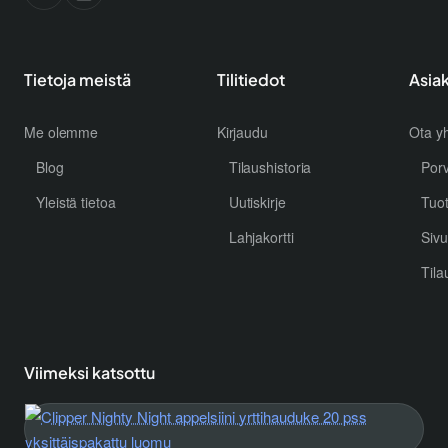
Tietoja meistä
Tilitiedot
Asia
Me olemme
Kirjaudu
Ota yh
Blog
Tilaushistoria
Por
Yleistä tietoa
Uutiskirje
Tuo
Lahjakortti
Sivu
Tila
Viimeksi katsottu