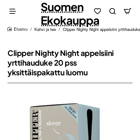
Suomen
Ekokauppa
Kahvi ja tee
Clipper Nighty Night appelsiini yrttihaudu
home
Clipper Nighty Night appelsiini
yrttihauduke 20 pss
yksittäispakattu luomu