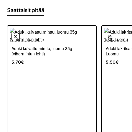
Saattaisit pitää
Aduki kuivattu minttu, luomu 35g
Aduki lakritsa
(vihermintun lehti)
Luomu
5.70€
5.50€