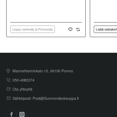
Loppu verkosta ja Porvoosta
Lisää ostoskor
Mannerheiminkatu 10, 06100 Porvoo
050-4082374
Ota yhteyttä
Sähköposti: Posti@Suomenekokauppa.fi