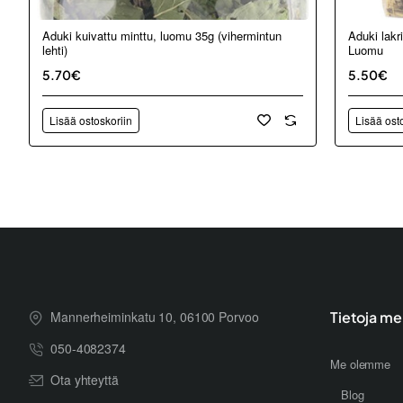
Aduki kuivattu minttu, luomu 35g (vihermintun
Aduki lakri
lehti)
Luomu
5.70€
5.50€
Lisää ostoskoriin
Lisää ost
Mannerheiminkatu 10, 06100 Porvoo
Tietoja me
050-4082374
Me olemme
Ota yhteyttä
Blog