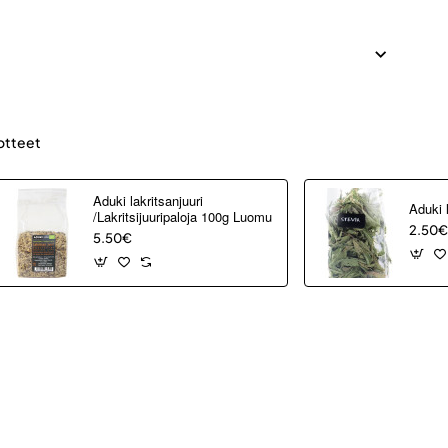
otteet
Aduki lakritsanjuuri
Aduki 
/Lakritsijuuripaloja 100g Luomu
2.50€
5.50€