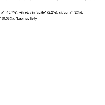
* (45,7%), vihreä viinirypäle* (2,2%), sitruuna* (2%)),
e* (0,03%). *Luomuviljelty