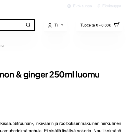
Ekokauppa
Ekokauppa
Tili
Tuotteita 0 - 0.00€
mu
emon & ginger 250ml luomu
ölkissä. Sitruunan-, inkiväärin ja rooiboksenmakuinen herkullinen
a luomuhedelmämehuja. Ei sisällä lisättyä sokeria. Nauti kylmänä.