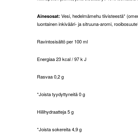
Ainesosat:
Vesi, hedelmämehu tiivisteestä* (omena
luontainen inkivääri- ja sitruuna-aromi, rooibosuut
Ravintosisältö per 100 ml
Energiaa 23 kcal / 97 k J
Rasvaa 0,2 g
*Joista tyydyttyneitä 0 g
Hiilihydraatteja 5 g
*Joista sokereita 4,9 g