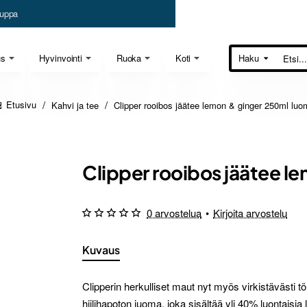
uppa
us
Hyvinvointi
Ruoka
Koti
Haku
Etsi...
Kahvi ja tee
Clipper rooibos jäätee lemon & ginger 250ml luo
home
Clipper rooibos jäätee l
0 arvostelua
•
Kirjoita arvostelu
Kuvaus
Clipperin herkulliset maut nyt myös virkistävästi t
hiilihapoton juoma, joka sisältää yli 40% luontaisi