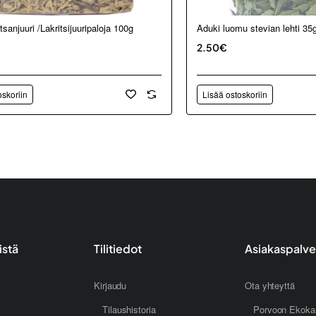
Aduki luomu stevian lehti 35
tsanjuuri /Lakritsijuuripaloja 100g
2.50€
oskoriin
Lisää ostoskoriin
istä
Tilitiedot
Asiakaspalve
Kirjaudu
Ota yhteyttä
Tilaushistoria
Porvoon Ekoka