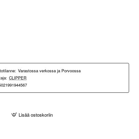
totilanne:
Varastossa verkossa ja Porvoossa
taja:
CLIPPER
5021991944567
Lisää ostoskoriin