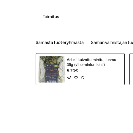
Toimitus
Samasta tuoteryhmästä
Saman valmistajan tu
Aduki kuivattu minttu, luomu
35g (vihermintun lehti)
5.70€