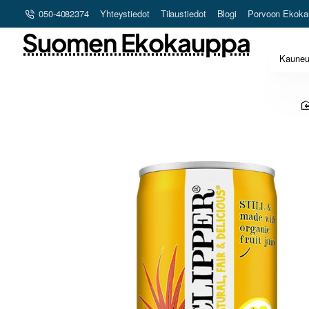
050-4082374
Yhteystiedot
Tilaustiedot
Blogi
Porvoon Ekoka
Suomen Ekokauppa
Kaune