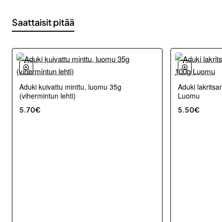
Saattaisit pitää
Aduki kuivattu minttu, luomu 35g
Aduki lakritsa
Uutuus
(vihermintun lehti)
Luomu
5.70€
5.50€