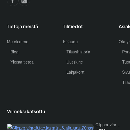
Tietoja meistä
Tilitiedot
Asia
Me olemme
Kirjaudu
Ota yh
Blog
Tilaushistoria
Por
Yleistä tietoa
Uutiskirje
Tuo
Lahjakortti
Sivu
Tila
Viimeksi katsottu
Clipper vihreä tee jasmiini & sitruuna 20pss