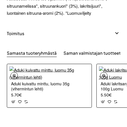
sitruunamelissa*, sitruunankuori* (3%), lakritsijuuri*,
luontainen sitruuna-aromi (2%). *Luomuviljelty
Toimitus
Samasta tuoteryhmästä
Saman valmistajan tuotteet
Aduki kuivattu minttu, luomu 35g
Aduki lakritsanj
(vihermintun lehti)
100g Luomu
5.70€
5.50€