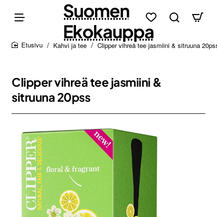
Suomen
Ekokauppa
Kahvi ja tee
Clipper vihreä tee jasmiini & sitruuna 20ps
home
Clipper vihreä tee jasmiini &
sitruuna 20pss