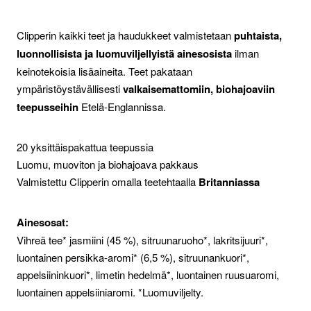
Clipperin kaikki teet ja haudukkeet valmistetaan
puhtaista,
luonnollisista ja luomuviljellyistä ainesosista
ilman
keinotekoisia lisäaineita. Teet pakataan
ympäristöystävällisesti
valkaisemattomiin, biohajoaviin
teepusseihin
Etelä-Englannissa.
20 yksittäispakattua teepussia
Luomu, muoviton ja biohajoava pakkaus
Valmistettu Clipperin omalla teetehtaalla
Britanniassa
Ainesosat:
Vihreä tee* jasmiini (45 %), sitruunaruoho*, lakritsijuuri*,
luontainen persikka-aromi* (6,5 %), sitruunankuori*,
appelsiininkuori*, limetin hedelmä*, luontainen ruusuaromi,
luontainen appelsiiniaromi. *Luomuviljelty.