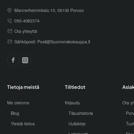
Mannerheiminkatu 10, 06100 Porvoo
050-4082374
Ota yhteyttä
Sähköposti: Posti@Suomenekokauppa.fi
Tietoja meistä
Tilitiedot
Asia
Me olemme
Kirjaudu
Ota yh
Blog
Tilaushistoria
Por
Yleistä tietoa
Uutiskirje
Tuo
Lahjakortti
Sivu