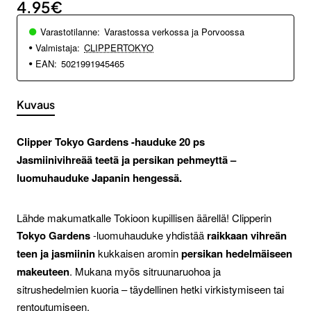
4.95€
Varastotilanne:
Varastossa verkossa ja Porvoossa
Valmistaja:
CLIPPERTOKYO
EAN:
5021991945465
Kuvaus
Clipper Tokyo Gardens -hauduke 20 ps
Jasmiinivihreää teetä ja persikan pehmeyttä –
luomuhauduke Japanin hengessä.
Lähde makumatkalle Tokioon kupillisen äärellä! Clipperin
Tokyo Gardens
-luomuhauduke yhdistää
raikkaan vihreän
teen ja jasmiinin
kukkaisen aromin
persikan hedelmäiseen
makeuteen
. Mukana myös sitruunaruohoa ja
sitrushedelmien kuoria – täydellinen hetki virkistymiseen tai
rentoutumiseen.