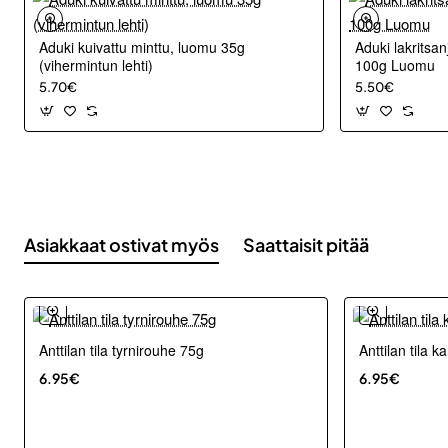
Aduki kuivattu minttu, luomu 35g
Aduki lakritsanj
(vihermintun lehti)
100g Luomu
5.70€
5.50€
Asiakkaat ostivat myös
Saattaisit pitää
Anttilan tila tyrnirouhe 75g
Anttilan tila 
6.95€
6.95€