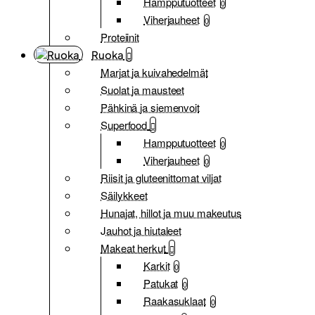
Hampputuotteet
0
Viherjauheet
0
Proteiinit
Ruoka
Marjat ja kuivahedelmät
Suolat ja mausteet
Pähkinä ja siemenvoit
Superfood
Hampputuotteet
0
Viherjauheet
0
Riisit ja gluteenittomat viljat
Säilykkeet
Hunajat, hillot ja muu makeutus
Jauhot ja hiutaleet
Makeat herkut
Karkit
0
Patukat
0
Raakasuklaat
0