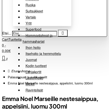
Ruoka
Suitsukkeet
Vartalo
Yrtit
Superfood
Etsi...
Hammastahnat ja
Cart
Tuotteita
hammasharjat
0 -
Ihon hoito
0.00€
Itsehoito ja hemmottelu
0
Juomat
Kodin tuotteet
home
Lahjakortit
Palasaippuat ja suihkugeelit
Lastenhoito
Emma Noel Marseille nestesaippua, appelsiini, luomu 300ml
Meikit
Ravintolisät
Emma Noel Marseille nestesaippua,
appelsiini, luomu 300ml