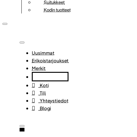
Suitukkeet
Kodin tuotteet
Uusimmat
Erikoistarjoukset
Merkit
Koti
Tili
Yhteystiedot
Blogi