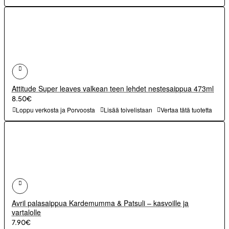
Attitude Super leaves valkean teen lehdet nestesaippua 473ml
8.50€
Loppu verkosta ja Porvoosta
Lisää toivelistaan
Vertaa tätä tuotetta
Avril palasaippua Kardemumma & Patsuli – kasvoille ja
vartalolle
7.90€