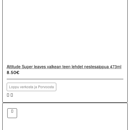
Attitude Super leaves valkean teen lehdet nestesaippua 473ml
8.50€
Loppu verkosta ja Porvoosta