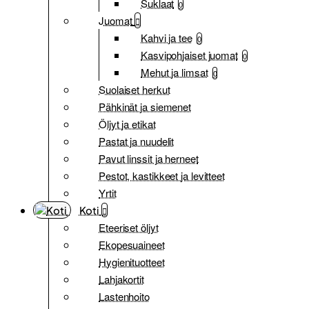
Suklaat
0
Juomat
Kahvi ja tee
0
Kasvipohjaiset juomat
0
Mehut ja limsat
0
Suolaiset herkut
Pähkinät ja siemenet
Öljyt ja etikat
Pastat ja nuudelit
Pavut linssit ja herneet
Pestot, kastikkeet ja levitteet
Yrtit
Koti
Eteeriset öljyt
Ekopesuaineet
Hygienituotteet
Lahjakortit
Lastenhoito