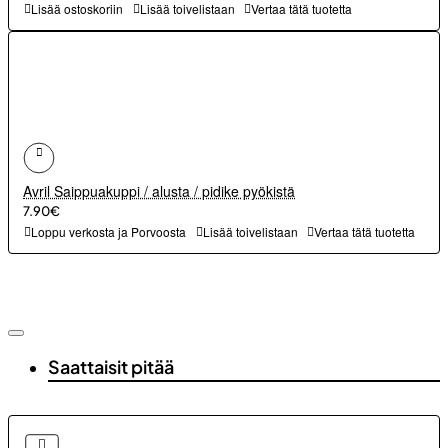
Lisää ostoskoriin
Lisää toivelistaan
Vertaa tätä tuotetta
Avril Saippuakuppi / alusta / pidike pyökistä
7.90€
Loppu verkosta ja Porvoosta
Lisää toivelistaan
Vertaa tätä tuotetta
Saattaisit pitää