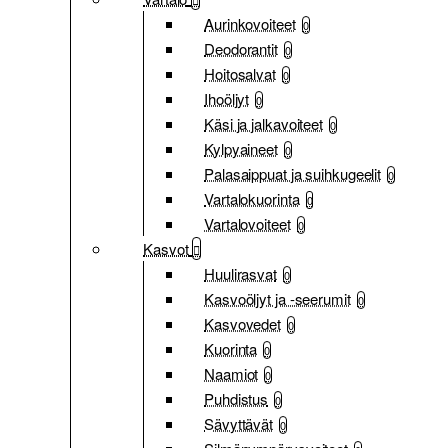
Aurinkovoiteet
0
Deodorantit
0
Hoitosalvat
0
Ihoöljyt
0
Käsi ja jalkavoiteet
0
Kylpyaineet
0
Palasaippuat ja suihkugeelit
0
Vartalokuorinta
0
Vartalovoiteet
0
Kasvot
Huulirasvat
0
Kasvoöljyt ja -seerumit
0
Kasvovedet
0
Kuorinta
0
Naamiot
0
Puhdistus
0
Sävyttävät
0