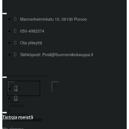
Mannerheiminkatu 10, 06100 Porvoo
050-4082374
Ota yhteyttä
Sähköposti: Posti@Suomenekokauppa.fi
Loppu
verkosta
ja
Porvoosta
Tietoja meistä
Lisää toivelistaan