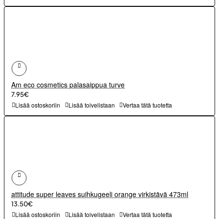
Am eco cosmetics palasaippua turve
7.95€
Lisää ostoskoriin
Lisää toivelistaan
Vertaa tätä tuotetta
attitude super leaves suihkugeeli orange virkistävä 473ml
13.50€
Lisää ostoskoriin
Lisää toivelistaan
Vertaa tätä tuotetta