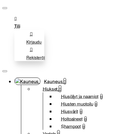
Tili
Kirjaudu
Rekisteröi
Kauneus
Hiukset
Hiusöljyt ja naamiot
0
Hiusten muotoilu
0
Hiusvärit
0
Hoitoaineet
0
Shampoot
0
Vartalo