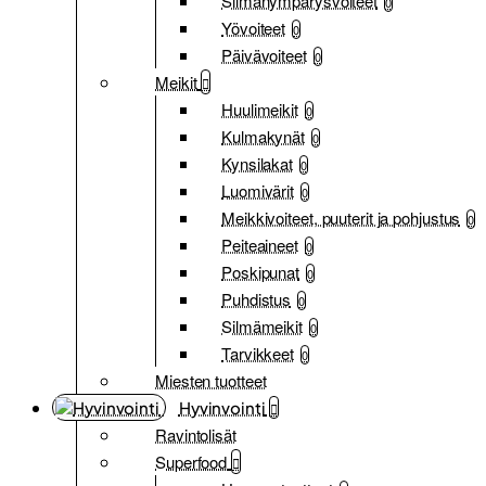
Silmänympärysvoiteet
0
Yövoiteet
0
Päivävoiteet
0
Meikit
Huulimeikit
0
Kulmakynät
0
Kynsilakat
0
Luomivärit
0
Meikkivoiteet, puuterit ja pohjustus
0
Peiteaineet
0
Poskipunat
0
Puhdistus
0
Silmämeikit
0
Tarvikkeet
0
Miesten tuotteet
Hyvinvointi
Ravintolisät
Superfood