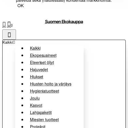
palvelua sekä (halutessasi) kohdentaa markkinointia.
OK
Suomen Ekokauppa
0
Kaikki
Kaikki
Ekopesuaineet
Eteeriset öljyt
Hajuvedet
Hiukset
Hiusten hoito ja värjäys
Hygieniatuotteet
Joulu
Kasvot
Lahjapaketit
Miesten tuotteet
Proteiinit