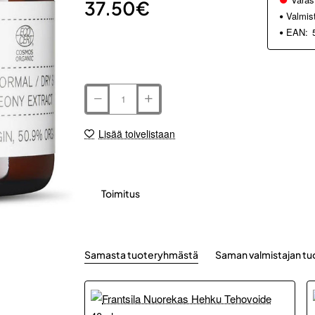
37.50€
Valmis
EAN:
Lisää toivelistaan
Toimitus
Samasta tuoteryhmästä
Saman valmistajan tu