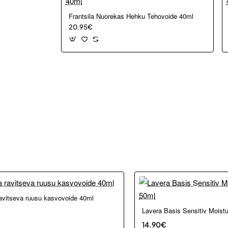
Frantsila Nuorekas Hehku Tehovoide 40ml
20.95€
kosta ja Porvoosta
ravitseva ruusu kasvovoide 40ml
Lavera Basis Sensitiv Moist
14.90€