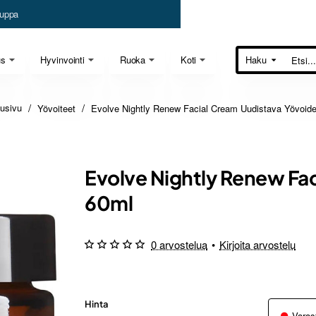
uppa
us
Hyvinvointi
Ruoka
Koti
Haku
Etsi...
Yövoiteet
Evolve Nightly Renew Facial Cream Uudistava Yövoid
home
Evolve Nightly Renew Fa
60ml
0 arvostelua
•
Kirjoita arvostelu
Hinta
Varas