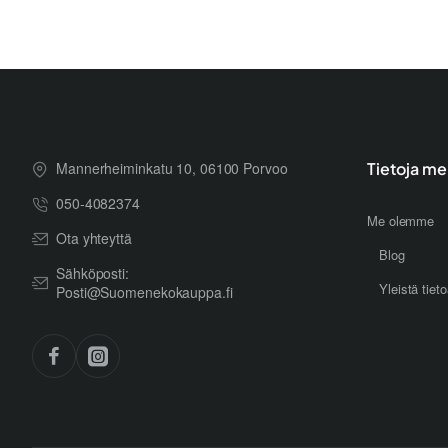
Mannerheiminkatu 10, 06100 Porvoo
Tietoja me
050-4082374
Me olemme
Ota yhteyttä
Blog
Sähköposti:
Yleistä tiet
Posti@Suomenekokauppa.fi