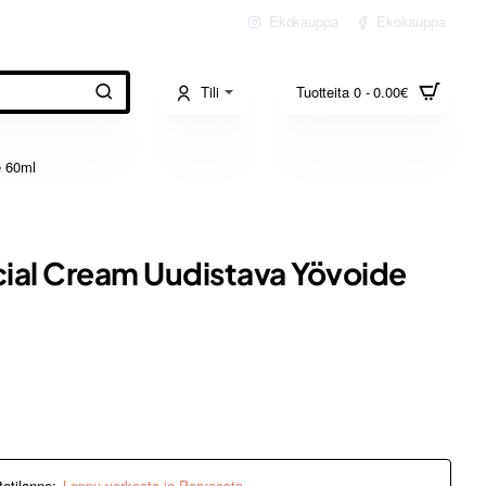
Ekokauppa
Ekokauppa
Tili
Tuotteita 0 - 0.00€
e 60ml
cial Cream Uudistava Yövoide
totilanne:
Loppu verkosta ja Porvoosta