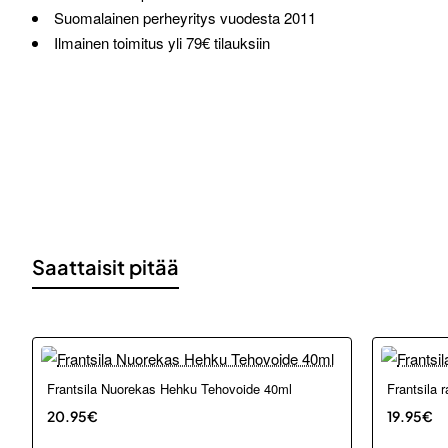
Suomalainen perheyritys vuodesta 2011
Ilmainen toimitus yli 79€ tilauksiin
Saattaisit pitää
Loppu ver
Frantsila Nuorekas Hehku Tehovoide 40ml
Frantsila 
20.95€
19.95€