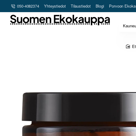
050-4082374
Yhteystiedot
Tilaustiedot
Blogi
Porvoon Ekoka
Suomen Ekokauppa
Kaune