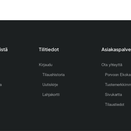
istä
Tilitiedot
Asiakaspalve
Kirjaudu
Ota yhteyttä
Tilaushistoria
Porvoon Ekoka
oa
Uutiskirje
Tuotemerkkim
Lahjakortti
Sivukartta
Tilaustiedot