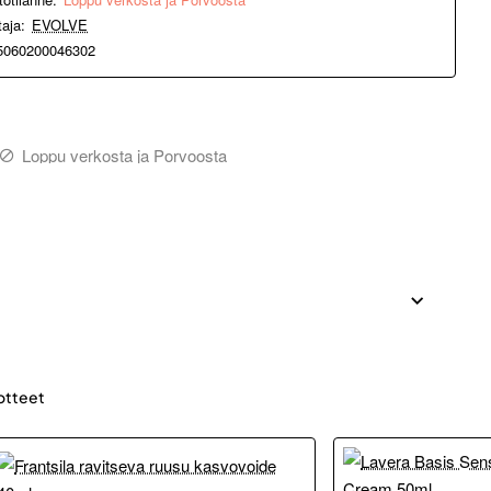
taja:
EVOLVE
5060200046302
Loppu verkosta ja Porvoosta
otteet