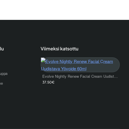
lu
Viimeksi katsottu
uppa
Evolve Nightly Renew Facial Cream Uudistava Yövoide 60ml
37.50€
me