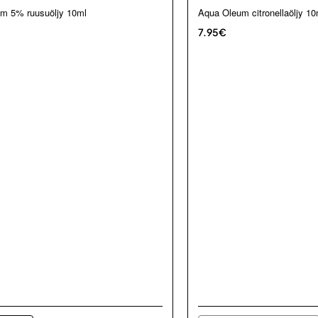
Loppu verkosta ja Porvoosta
m 5% ruusuöljy 10ml
Aqua Oleum citronellaöljy 10m
7.95€