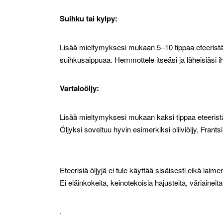
Suihku tai kylpy:
Lisää mieltymyksesi mukaan 5–10 tippaa eteeristä 
suihkusaippuaa. Hemmottele itseäsi ja läheisiäsi i
Vartaloöljy:
Lisää mieltymyksesi mukaan kaksi tippaa eteeristä ö
Öljyksi soveltuu hyvin esimerkiksi oliiviöljy, Frants
Eteerisiä öljyjä ei tule käyttää sisäisesti eikä la
Ei eläinkokeita, keinotekoisia hajusteita, väriaineita
.