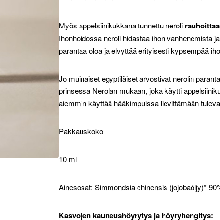
Myös appelsiinikukkana tunnettu neroli
rauhoittaa
Ihonhoidossa neroli hidastaa ihon vanhenemista ja 
parantaa oloa ja elvyttää erityisesti kypsempää iho
Jo muinaiset egyptiläiset arvostivat nerolin paranta
prinsessa Nerolan mukaan, joka käytti appelsiinik
aiemmin käyttää hääkimpuissa lievittämään tulev
Pakkauskoko
10 ml
Ainesosat: Simmondsia chinensis (jojobaöljy)* 90%
Kasvojen kauneushöyrytys ja höyryhengitys: