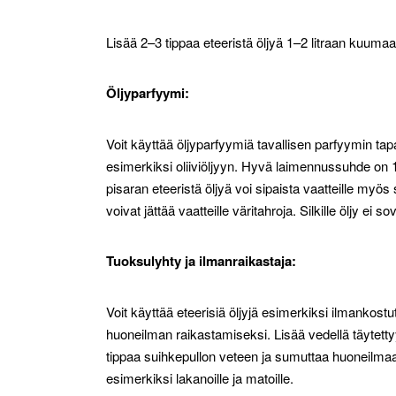
Lisää 2–3 tippaa eteeristä öljyä 1–2 litraan kuumaa
Öljyparfyymi:
Voit käyttää öljyparfyymiä tavallisen parfyymin ta
esimerkiksi oliiviöljyyn. Hyvä laimennussuhde on 1
pisaran eteeristä öljyä voi sipaista vaatteille myös s
voivat jättää vaatteille väritahroja. Silkille öljy ei sov
Tuoksulyhty ja ilmanraikastaja:
Voit käyttää eteerisiä öljyjä esimerkiksi ilmankost
huoneilman raikastamiseksi. Lisää vedellä täytettyy
tippaa suihkepullon veteen ja sumuttaa huoneilmaa
esimerkiksi lakanoille ja matoille.