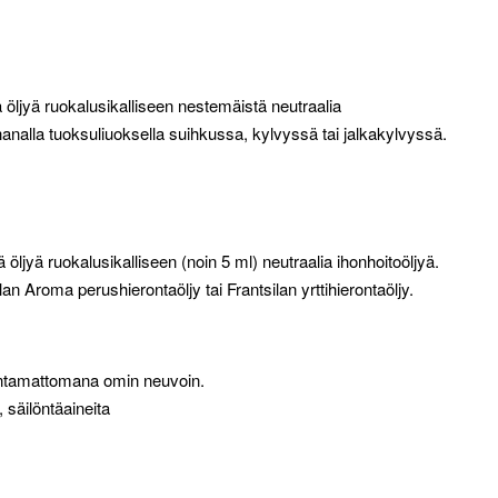
öljyä ruokalusikalliseen nestemäistä neutraalia
hanalla tuoksuliuoksella suihkussa, kylvyssä tai jalkakylvyssä.
ljyä ruokalusikalliseen (noin 5 ml) neutraalia ihonhoitoöljyä.
ilan Aroma perushierontaöljy tai Frantsilan yrttihierontaöljy.
imentamattomana omin neuvoin.
, säilöntäaineita