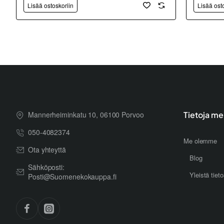
Lisää ostoskoriin
Lisää ost
Mannerheiminkatu 10, 06100 Porvoo
Tietoja me
050-4082374
Me olemme
Ota yhteyttä
Blog
Sähköposti:
Yleistä tiet
Posti@Suomenekokauppa.fi