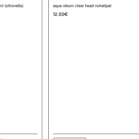
l (sitronella)
aqua oleum clear head nuhatipat
12.50€