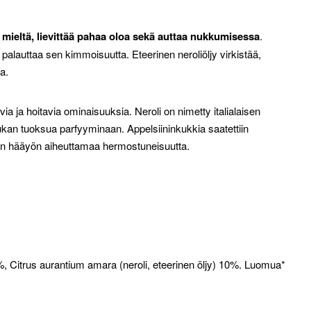
 mieltä, lievittää pahaa oloa sekä auttaa nukkumisessa
.
palauttaa sen kimmoisuutta. Eteerinen neroliöljy virkistää,
a.
via ja hoitavia ominaisuuksia. Neroli on nimetty italialaisen
ukan tuoksua parfyyminaan. Appelsiininkukkia saatettiin
an hääyön aiheuttamaa hermostuneisuutta.
, Citrus aurantium amara (neroli, eteerinen öljy) 10%. Luomua*