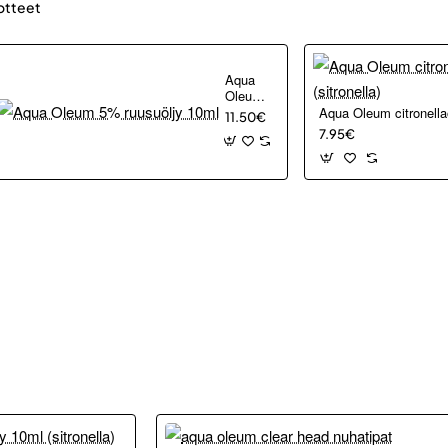
otteet
Aqua
Oleum
5%
Aqua Oleum citronellaö
11.50€
ruusuöljy
7.95€
10ml