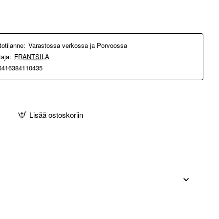
totilanne:
Varastossa verkossa ja Porvoossa
taja:
FRANTSILA
6416384110435
Lisää ostoskoriin