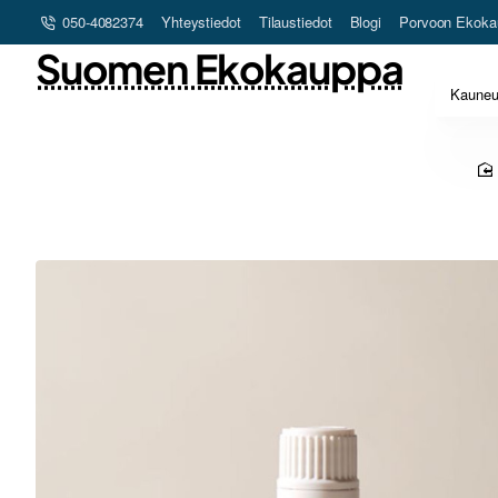
050-4082374
Yhteystiedot
Tilaustiedot
Blogi
Porvoon Ekoka
Suomen Ekokauppa
Kaune