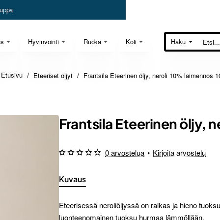
uppa
us
Hyvinvointi
Ruoka
Koti
Haku
Etsi...
Eteeriset öljyt
Frantsila Eteerinen öljy, neroli 10% laimennos 
home
Frantsila Eteerinen öljy,
0 arvostelua
•
Kirjoita arvostelu
Kuvaus
Eteerisessä neroliöljyssä on raikas ja hieno tuoksu
luonteenomainen tuoksu hurmaa lämmöllään.