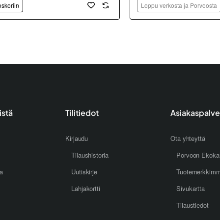
oskoriin
Loppu verkosta ja Porvoosta
istä
Tilitiedot
Asiakaspalve
Kirjaudu
Ota yhteyttä
Tilaushistoria
Porvoon Ekoka
oa
Uutiskirje
Tuotemerkkim
Lahjakortti
Sivukartta
Tilaustiedot