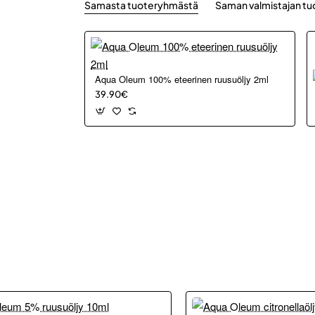
Samasta tuoteryhmästä
Saman valmistajan tu
Aqua Oleum 100% eteerinen ruusuöljy 2ml
39.90€