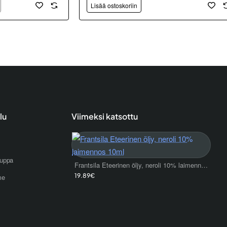
Lisää ostoskoriin
lu
Viimeksi katsottu
uppa
Frantsila Eteerinen öljy, neroli 10% laimennos 10ml
19.89€
me