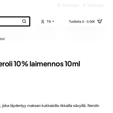
Ekokauppa
Ekokauppa
Tili
Tuotteita 0 - 0.00€
10ml
 neroli 10% laimennos 10ml
, joka täydentyy makean kukkaisilla rikkailla sävyillä. Nerolin