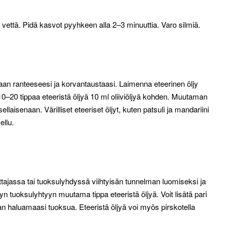
 vettä. Pidä kasvot pyyhkeen alla 2–3 minuuttia. Varo silmiä.
paan ranteeseesi ja korvantaustaasi. Laimenna eteerinen öljy
0–20 tippaa eteeristä öljyä 10 ml oliiviöljyä kohden. Muutaman
ellaisenaan. Värilliset eteeriset öljyt, kuten patsuli ja mandariini
ellu.
uttajassa tai tuoksulyhdyssä viihtyisän tunnelman luomiseksi ja
n tuoksulyhtyyn muutama tippa eteeristä öljyä. Voit lisätä pari
n haluamaasi tuoksua. Eteeristä öljyä voi myös pirskotella