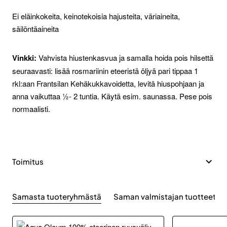
Ei eläinkokeita, keinotekoisia hajusteita, väriaineita,
säilöntäaineita
Vinkki:
Vahvista hiustenkasvua ja samalla hoida pois hilsettä
seuraavasti: lisää rosmariinin eteeristä öljyä pari tippaa 1
rkl:aan Frantsilan Kehäkukkavoidetta, levitä hiuspohjaan ja
anna vaikuttaa ½- 2 tuntia. Käytä esim. saunassa. Pese pois
normaalisti.
Toimitus
Samasta tuoteryhmästä
Saman valmistajan tuotteet