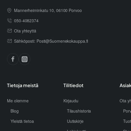
Mannerheiminkatu 10, 06100 Porvoo
050-4082374
Ota yhteyttä
Sähköposti: Posti@Suomenekokauppa.fi
Tietoja meistä
Tilitiedot
Asia
Me olemme
Kirjaudu
Ota yh
Blog
Tilaushistoria
Por
Yleistä tietoa
Uutiskirje
Tuo