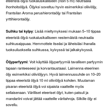
eteeristä öljyä ruokalusikalliseen (noin 5 ml) neutraalia
ihonhoitoöljyä. Öljyksi soveltuu hyvin esimerkiksi oliiviöljy,
Frantsilan Aroma perushierontaöljy tai Frantsilan
yrttihierontaöljy.
Suihku tai kylpy
: Lisää mieltymyksesi mukaan 5–10 tippaa
eteeristä öljyä ruokalusikalliseen nestemäistä neutraalia
suihkusaippuaa. Hemmottele itseäsi ja läheisiäsi ihanalla
tuoksuliuoksella suihkussa, kylvyssä tai jalkakylvyssä.
Öljyparfyymi
: Voit käyttää öljyparfyymiä tavallisen parfyymin
tapaan ranteeseesi ja korvantaustaasi. Laimenna eteerinen
öljy esimerkiksi oliiviöljyyn. Hyvä laimennussuhde on 10–20
tippaa eteeristä öljyä 10 ml oliiviöljyä kohden. Muutaman
pisaran eteeristä öljyä voi sipaista vaatteille myös
sellaisenaan. Värilliset eteeriset öljyt, kuten patsuli ja
mandariini voivat jättää vaatteille väritahroja. Silkille öljy ei
sovellu.