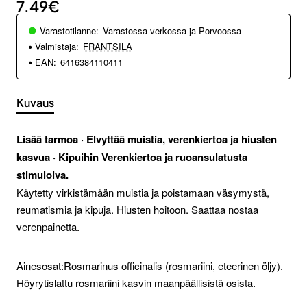
7.49€
Varastotilanne:
Varastossa verkossa ja Porvoossa
Valmistaja:
FRANTSILA
EAN:
6416384110411
Kuvaus
Lisää tarmoa · Elvyttää muistia, verenkiertoa ja hiusten
kasvua · Kipuihin Verenkiertoa ja ruoansulatusta
stimuloiva.
Käytetty virkistämään muistia ja poistamaan väsymystä,
reumatismia ja kipuja. Hiusten hoitoon. Saattaa nostaa
verenpainetta.
Ainesosat:Rosmarinus officinalis (rosmariini, eteerinen öljy).
Höyrytislattu rosmariini kasvin maanpäällisistä osista.