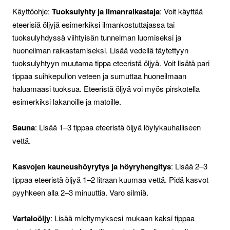
Käyttöohje:
Tuoksulyhty ja ilmanraikastaja
: Voit käyttää
eteerisiä öljyjä esimerkiksi ilmankostuttajassa tai
tuoksulyhdyssä viihtyisän tunnelman luomiseksi ja
huoneilman raikastamiseksi. Lisää vedellä täytettyyn
tuoksulyhtyyn muutama tippa eteeristä öljyä. Voit lisätä pari
tippaa suihkepullon veteen ja sumuttaa huoneilmaan
haluamaasi tuoksua. Eteeristä öljyä voi myös pirskotella
esimerkiksi lakanoille ja matoille.
Sauna
: Lisää 1–3 tippaa eteeristä öljyä löylykauhalliseen
vettä.
Kasvojen kauneushöyrytys ja höyryhengitys
: Lisää 2–3
tippaa eteeristä öljyä 1–2 litraan kuumaa vettä. Pidä kasvot
pyyhkeen alla 2–3 minuuttia. Varo silmiä.
Vartaloöljy
: Lisää mieltymyksesi mukaan kaksi tippaa