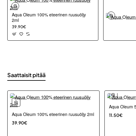
Aqua Oleum 100% eteerinen ruusuöljy
2ml
39.90€
Saattaisit pitää
Aqua Oleum 5
Aqua Oleum 100% eteerinen ruusuöljy 2ml
11.50€
39.90€