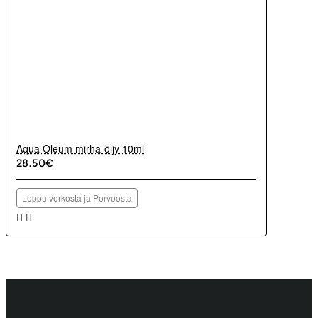
Aqua Oleum mirha-öljy 10ml
28.50€
Loppu verkosta ja Porvoosta