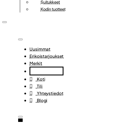
Suitukkeet
Kodin tuotteet
Uusimmat
Erikoistarjoukset
Merkit
Koti
Tili
Yhteystiedot
Blogi