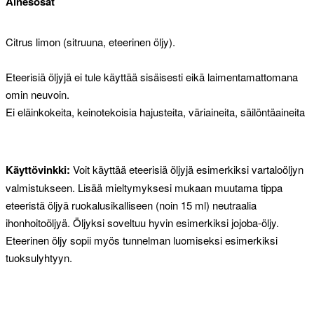
Ainesosat
Citrus limon (sitruuna, eteerinen öljy).
Eteerisiä öljyjä ei tule käyttää sisäisesti eikä laimentamattomana
omin neuvoin.
Ei eläinkokeita, keinotekoisia hajusteita, väriaineita, säilöntäaineita
Käyttövinkki:
Voit käyttää eteerisiä öljyjä esimerkiksi vartaloöljyn
valmistukseen. Lisää mieltymyksesi mukaan muutama tippa
eteeristä öljyä ruokalusikalliseen (noin 15 ml) neutraalia
ihonhoitoöljyä. Öljyksi soveltuu hyvin esimerkiksi jojoba-öljy.
Eteerinen öljy sopii myös tunnelman luomiseksi esimerkiksi
tuoksulyhtyyn.