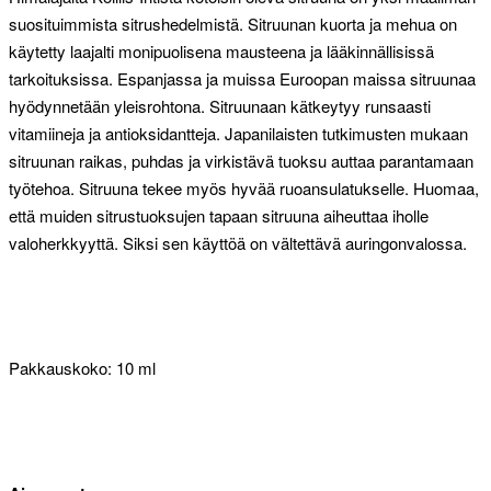
suosituimmista sitrushedelmistä. Sitruunan kuorta ja mehua on
käytetty laajalti monipuolisena mausteena ja lääkinnällisissä
tarkoituksissa. Espanjassa ja muissa Euroopan maissa sitruunaa
hyödynnetään yleisrohtona. Sitruunaan kätkeytyy runsaasti
vitamiineja ja antioksidantteja. Japanilaisten tutkimusten mukaan
sitruunan raikas, puhdas ja virkistävä tuoksu auttaa parantamaan
työtehoa. Sitruuna tekee myös hyvää ruoansulatukselle. Huomaa,
että muiden sitrustuoksujen tapaan sitruuna aiheuttaa iholle
valoherkkyyttä. Siksi sen käyttöä on vältettävä auringonvalossa.
Pakkauskoko: 10 ml