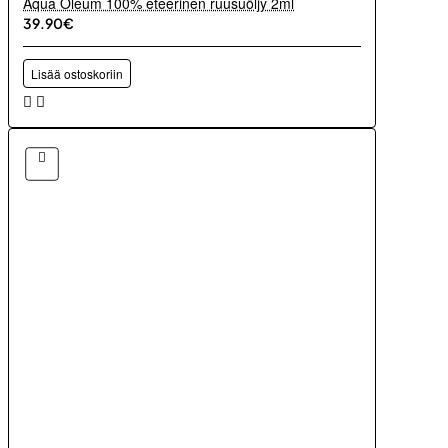
Aqua Oleum 100% eteerinen ruusuöljy 2ml
39.90€
Lisää ostoskoriin