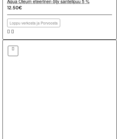
Aqua Oleum eteerinen öljy santelipuu 5 %
12.50€
Loppu verkosta ja Porvoosta