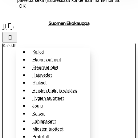
palvelua sekä (halutessasi) kohdentaa markkinointia.
OK
Suomen Ekokauppa
0
Kaikki
Kaikki
Ekopesuaineet
Eteeriset öljyt
Hajuvedet
Hiukset
Hiusten hoito ja värjäys
Hygieniatuotteet
Joulu
Kasvot
Lahjapaketit
Miesten tuotteet
Proteiinit