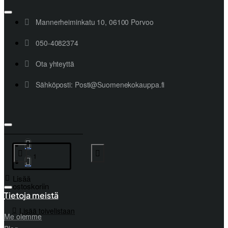
Mannerheiminkatu 10, 06100 Porvoo
050-4082374
Ota yhteyttä
Sähköposti: Posti@Suomenekokauppa.fi
Lisää
ostoskoriin
Tietoja meistä
Lisää toivelistaan
Me olemme