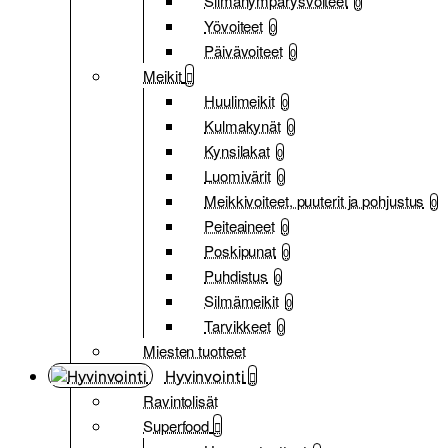
Silmänympärysvoiteet
0
Yövoiteet
0
Päivävoiteet
0
Meikit
Huulimeikit
0
Kulmakynät
0
Kynsilakat
0
Luomivärit
0
Meikkivoiteet, puuterit ja pohjustus
0
Peiteaineet
0
Poskipunat
0
Puhdistus
0
Silmämeikit
0
Tarvikkeet
0
Miesten tuotteet
Hyvinvointi
Ravintolisät
Superfood