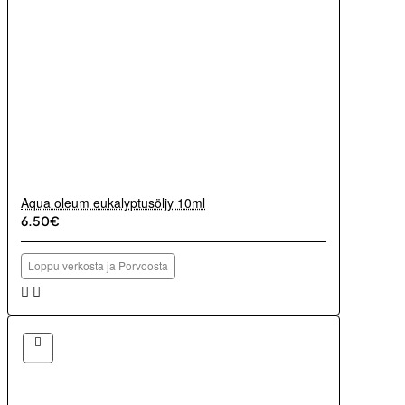
Aqua oleum eukalyptusöljy 10ml
6.50€
Loppu verkosta ja Porvoosta