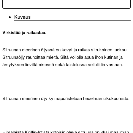
Kuvaus
Virkistää ja raikastaa.
Sitruunan eteerinen öljyssä on kevyt ja raikas sitruksinen tuoksu.
Sitruunaöljy rauhoittaa mieltä. Siitä voi olla apua ihon kutinan ja
ärsytyksen lievittämisessä sekä taistelussa selluliittia vastaan.
Sitruunan eteerinen öljy kylmäpuristetaan hedelmän ulkokuoresta.
Himalajalta Koillis-Intista kotoisin oleva sitruuna on yksi maailman