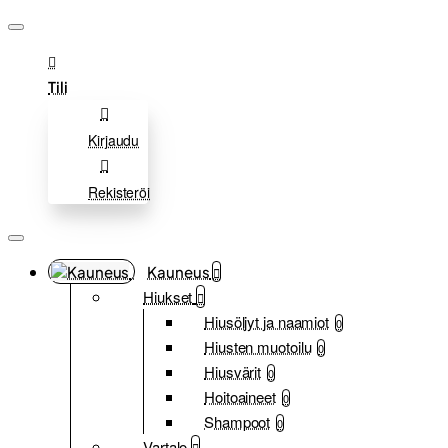
Tili
Kirjaudu
Rekisteröi
Kauneus
Hiukset
Hiusöljyt ja naamiot
0
Hiusten muotoilu
0
Hiusvärit
0
Hoitoaineet
0
Shampoot
0
Vartalo