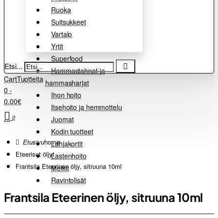
Ruoka
Suitsukkeet
Vartalo
Yrtit
Superfood
Etsi...
Hammastahnat ja
Cart
Tuotteita
hammasharjat
0 -
Ihon hoito
0.00€
Itsehoito ja hemmottelu
0
Juomat
Kodin tuotteet
home
Lahjakortit
Eteeriset öljyt
Lastenhoito
Frantsila Eteerinen öljy, sitruuna 10ml
Meikit
Ravintolisät
Frantsila Eteerinen öljy, sitruuna 10ml