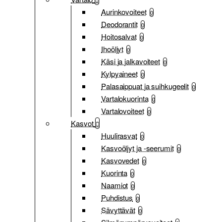
Aurinkovoiteet
0
Deodorantit
0
Hoitosalvat
0
Ihoöljyt
0
Käsi ja jalkavoiteet
0
Kylpyaineet
0
Palasaippuat ja suihkugeelit
0
Vartalokuorinta
0
Vartalovoiteet
0
Kasvot
Huulirasvat
0
Kasvoöljyt ja -seerumit
0
Kasvovedet
0
Kuorinta
0
Naamiot
0
Puhdistus
0
Sävyttävät
0