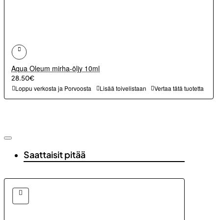
Aqua Oleum mirha-öljy 10ml
28.50€
Loppu verkosta ja Porvoosta
Lisää toivelistaan
Vertaa tätä tuotetta
Saattaisit pitää