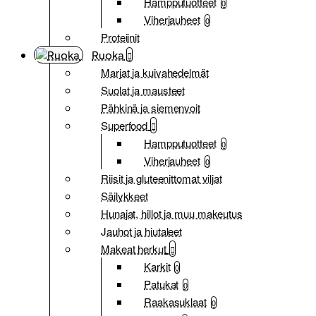
Hampputuotteet
0
Viherjauheet
0
Proteiinit
Ruoka
Marjat ja kuivahedelmät
Suolat ja mausteet
Pähkinä ja siemenvoit
Superfood
Hampputuotteet
0
Viherjauheet
0
Riisit ja gluteenittomat viljat
Säilykkeet
Hunajat, hillot ja muu makeutus
Jauhot ja hiutaleet
Makeat herkut
Karkit
0
Patukat
0
Raakasuklaat
0