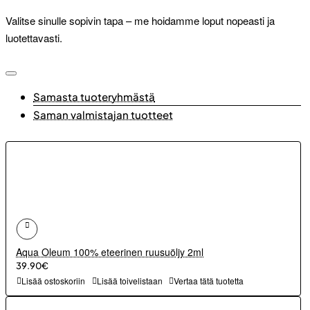
Valitse sinulle sopivin tapa – me hoidamme loput nopeasti ja
luotettavasti.
Samasta tuoteryhmästä
Saman valmistajan tuotteet
Aqua Oleum 100% eteerinen ruusuöljy 2ml
39.90€
Lisää ostoskoriin
Lisää toivelistaan
Vertaa tätä tuotetta