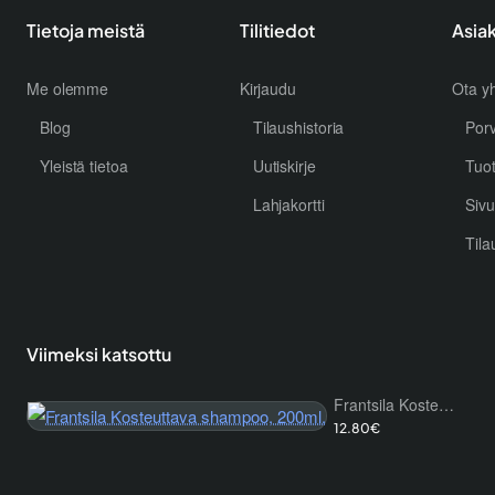
Tietoja meistä
Tilitiedot
Asia
Me olemme
Kirjaudu
Ota yh
Blog
Tilaushistoria
Por
Yleistä tietoa
Uutiskirje
Tuo
Lahjakortti
Sivu
Tila
Viimeksi katsottu
Frantsila Kosteuttava shampoo, 200ml.
12.80€