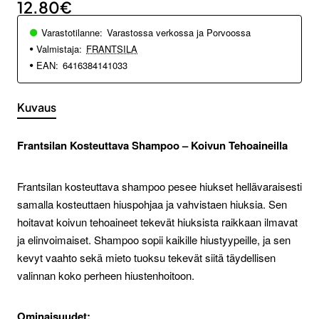
12.80€
Varastotilanne:
Varastossa verkossa ja Porvoossa
Valmistaja:
FRANTSILA
EAN:
6416384141033
Kuvaus
Frantsilan Kosteuttava Shampoo – Koivun Tehoaineilla
Frantsilan kosteuttava shampoo pesee hiukset hellävaraisesti
samalla kosteuttaen hiuspohjaa ja vahvistaen hiuksia. Sen
hoitavat koivun tehoaineet tekevät hiuksista raikkaan ilmavat
ja elinvoimaiset. Shampoo sopii kaikille hiustyypeille, ja sen
kevyt vaahto sekä mieto tuoksu tekevät siitä täydellisen
valinnan koko perheen hiustenhoitoon.
Ominaisuudet: