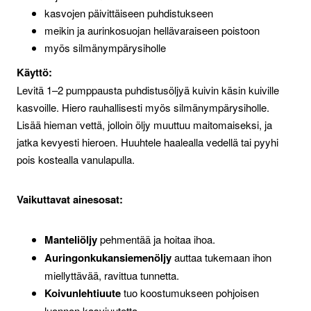
kasvojen päivittäiseen puhdistukseen
meikin ja aurinkosuojan hellävaraiseen poistoon
myös silmänympärysiholle
Käyttö:
Levitä 1–2 pumppausta puhdistusöljyä kuivin käsin kuiville
kasvoille. Hiero rauhallisesti myös silmänympärysiholle.
Lisää hieman vettä, jolloin öljy muuttuu maitomaiseksi, ja
jatka kevyesti hieroen. Huuhtele haalealla vedellä tai pyyhi
pois kostealla vanulapulla.
Vaikuttavat ainesosat:
Manteliöljy
pehmentää ja hoitaa ihoa.
Auringonkukansiemenöljy
auttaa tukemaan ihon
miellyttävää, ravittua tunnetta.
Koivunlehtiuute
tuo koostumukseen pohjoisen
luonnon kasviuutetta.