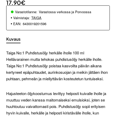
17.90€
Varastotilanne:
Varastossa verkossa ja Porvoossa
Valmistaja:
TAIGA
EAN:
6430019201596
Kuvaus
Taiga No:1 Puhdistusöljy herkälle iholle 100 ml
Hellävarainen mutta tehokas puhdistusöljy herkälle iholle.
Taiga No:1 Puhdistusöljy poistaa kasvoilta päivän aikana
kertyneet epäpuhtaudet, aurinkosuojan ja meikin jättäen ihon
puhtaan, pehmeän ja miellyttävän kosteutetun tuntuiseksi.
Hajusteeton öljykoostumus levittyy helposti kuivalle iholle ja
muuttuu veden kanssa maitomaiseksi emulsioksi, joten se
huuhtoutuu vaivattomasti pois. Puhdistusöljy sopii erityisen
hyvin kuivalle, herkälle ja helposti kiristävälle iholle, kun