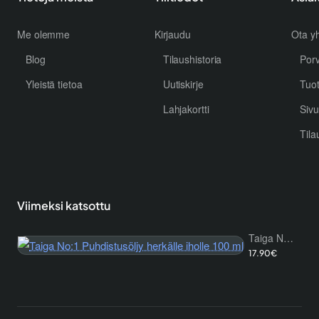
Me olemme
Kirjaudu
Ota yh
Blog
Tilaushistoria
Por
Yleistä tietoa
Uutiskirje
Tuo
Lahjakortti
Sivu
Tila
Viimeksi katsottu
Taiga No:1 Puhdistusöljy herkälle iholle 100 ml
17.90€