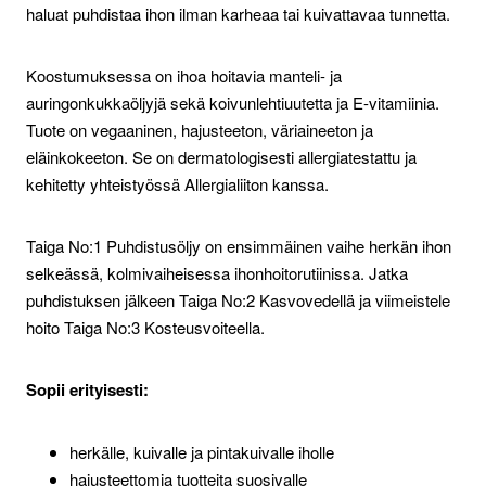
haluat puhdistaa ihon ilman karheaa tai kuivattavaa tunnetta.
Koostumuksessa on ihoa hoitavia manteli- ja
auringonkukkaöljyjä sekä koivunlehtiuutetta ja E-vitamiinia.
Tuote on vegaaninen, hajusteeton, väriaineeton ja
eläinkokeeton. Se on dermatologisesti allergiatestattu ja
kehitetty yhteistyössä Allergialiiton kanssa.
Taiga No:1 Puhdistusöljy on ensimmäinen vaihe herkän ihon
selkeässä, kolmivaiheisessa ihonhoitorutiinissa. Jatka
puhdistuksen jälkeen Taiga No:2 Kasvovedellä ja viimeistele
hoito Taiga No:3 Kosteusvoiteella.
Sopii erityisesti:
herkälle, kuivalle ja pintakuivalle iholle
hajusteettomia tuotteita suosivalle