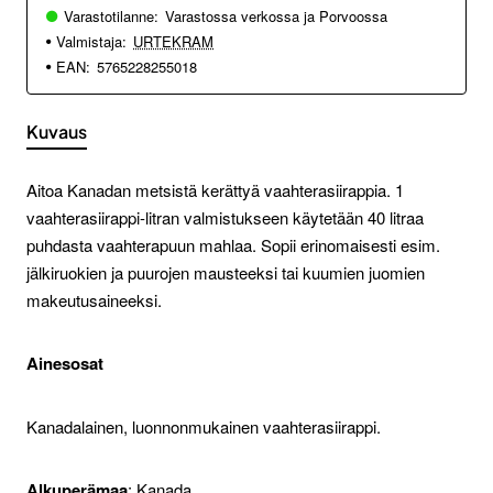
Varastotilanne:
Varastossa verkossa ja Porvoossa
Valmistaja:
URTEKRAM
EAN:
5765228255018
Kuvaus
Aitoa Kanadan metsistä kerättyä vaahterasiirappia. 1
vaahterasiirappi-litran valmistukseen käytetään 40 litraa
puhdasta vaahterapuun mahlaa. Sopii erinomaisesti esim.
jälkiruokien ja puurojen mausteeksi tai kuumien juomien
makeutusaineeksi.
Ainesosat
Kanadalainen, luonnonmukainen vaahterasiirappi.
Alkuperämaa
: Kanada