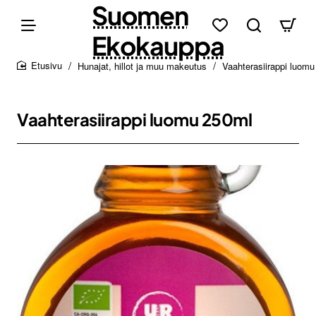
Suomen
Ekokauppa
Hunajat, hillot ja muu makeutus
Vaahterasiirappi luom
home
Vaahterasiirappi luomu 250ml