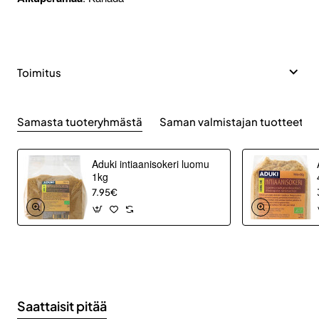
Toimitus
Samasta tuoteryhmästä
Saman valmistajan tuotteet
Aduki intiaanisokeri luomu
1kg
7.95€
Saattaisit pitää