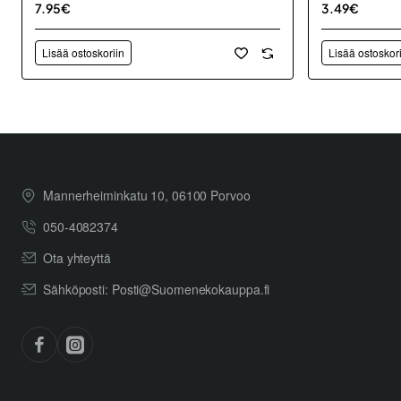
7.95€
3.49€
Lisää ostoskoriin
Lisää ostoskor
Mannerheiminkatu 10, 06100 Porvoo
050-4082374
Ota yhteyttä
Sähköposti: Posti@Suomenekokauppa.fi