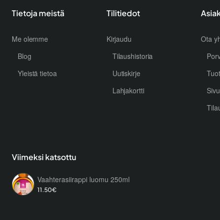
Tietoja meistä
Tilitiedot
Asia
Me olemme
Kirjaudu
Ota yh
Blog
Tilaushistoria
Por
Yleistä tietoa
Uutiskirje
Tuo
Lahjakortti
Sivu
Tila
Viimeksi katsottu
Vaahterasiirappi luomu 250ml
11.50€