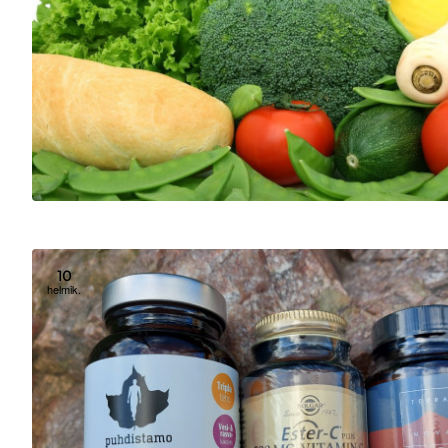
10
helmik.