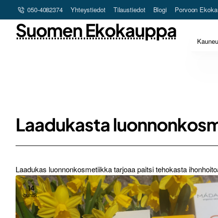
050-4082374
Yhteystiedot
Tilaustiedot
Blogi
Porvoon Ekoka
Suomen Ekokauppa
Kaune
Laadukasta luonnonkosm
Laadukas luonnonkosmetiikka tarjoaa paitsi tehokasta ihonhoitoa,
14
huhtik.