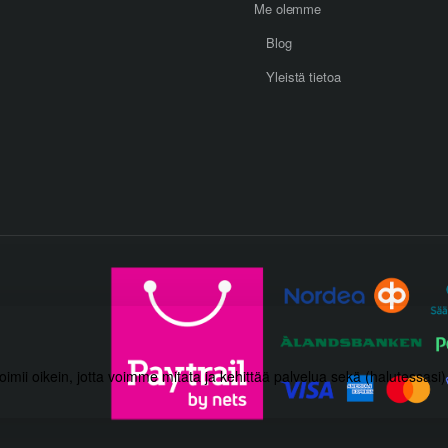
Me olemme
Blog
Yleistä tietoa
toimii oikein, jotta voimme mitata ja kehittää palvelua sekä (halutessasi