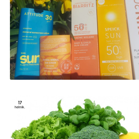
17
helmik.