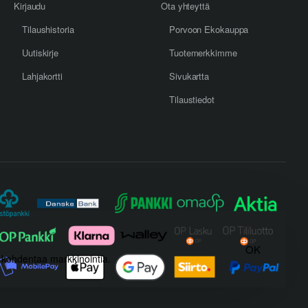
Kirjaudu
Ota yhteyttä
Tilaushistoria
Porvoon Ekokauppa
Uutiskirje
Tuotemerkkimme
Lahjakortti
Sivukartta
Tilaustiedot
OK
) kohdentaa markkinointia.