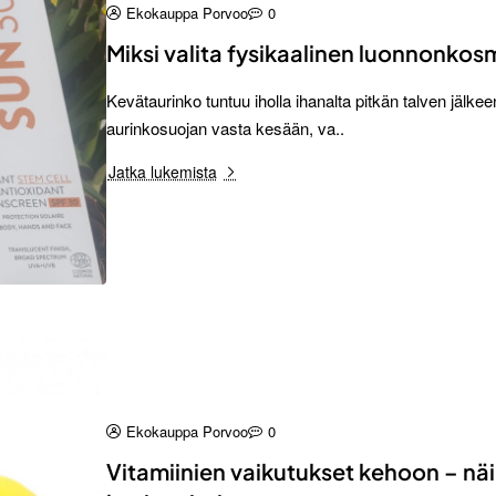
Ekokauppa Porvoo
0
Miksi valita fysikaalinen luonnonkos
Kevätaurinko tuntuu iholla ihanalta pitkän talven jälke
aurinkosuojan vasta kesään, va..
Jatka lukemista
Ekokauppa Porvoo
0
Vitamiinien vaikutukset kehoon – näi