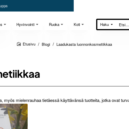
uppa
us
Hyvinvointi
Ruoka
Koti
Haku
Etsi...
Blogi
Laadukasta luonnonkosmetiikkaa
home
etiikkaa
 myös mielenrauhaa tietäessä käyttävänsä tuotteita, jotka ovat turvall