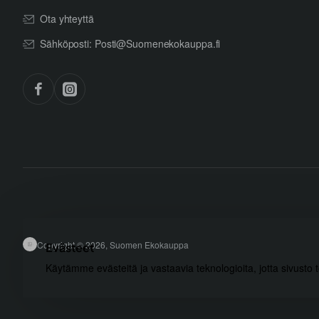
Ota yhteyttä
Sähköposti: Posti@Suomenekokauppa.fi
Copyright © 2026, Suomen Ekokauppa
Evästeet
Käytämme evästeitä ja vastaavia teknologioita, jotta sivusto 