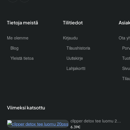
Tietoja meistä
Tilitiedot
Asia
Me olemme
Kirjaudu
Ota yh
Blog
Tilaushistoria
Por
Yleistä tietoa
Uutiskirje
Tuo
Lahjakortti
Sivu
Tila
Viimeksi katsottu
clipper detox tee luomu 20pss
6.39€