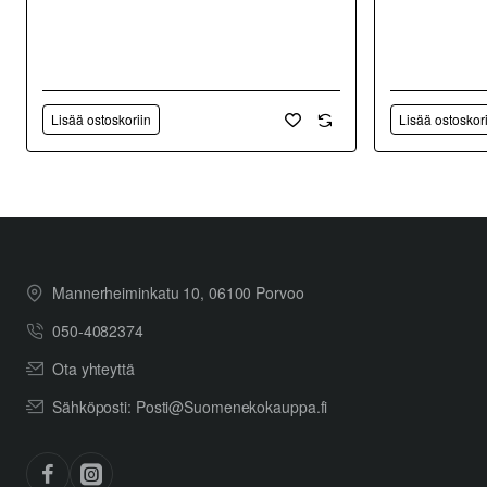
Lisää ostoskoriin
Lisää ostoskor
Mannerheiminkatu 10, 06100 Porvoo
050-4082374
Ota yhteyttä
Sähköposti: Posti@Suomenekokauppa.fi