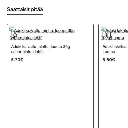
Saattaisit pitää
Aduki kuivattu minttu, luomu 35g
Aduki lakritsa
(vihermintun lehti)
Luomu
5.70€
5.50€