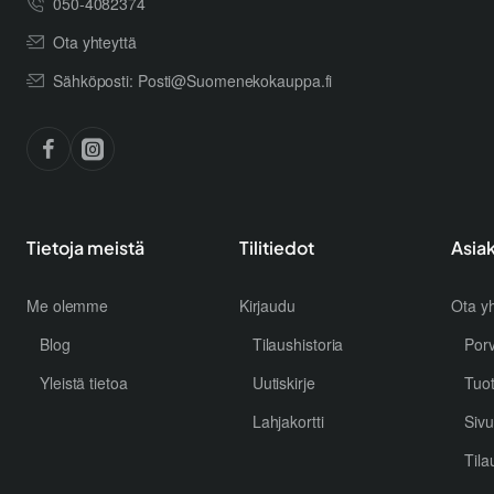
050-4082374
Ota yhteyttä
Sähköposti: Posti@Suomenekokauppa.fi
Tietoja meistä
Tilitiedot
Asia
Me olemme
Kirjaudu
Ota yh
Blog
Tilaushistoria
Por
Yleistä tietoa
Uutiskirje
Tuo
Lahjakortti
Sivu
Tila