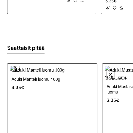
3.35€
Saattaisit pitää
Aduki Manteli luomu 100g
Aduki Mustak
3.35€
luomu
3.35€