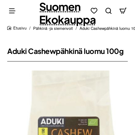
Suomen
Ekokauppa
Pähkinä -ja siemenvoit
Aduki Cashewpähkinä luomu 1
home
Aduki Cashewpähkinä luomu 100g