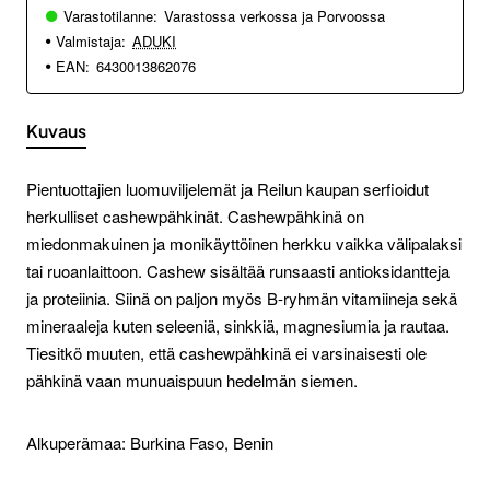
Varastotilanne:
Varastossa verkossa ja Porvoossa
Valmistaja:
ADUKI
EAN:
6430013862076
Kuvaus
Pientuottajien luomuviljelemät ja Reilun kaupan serfioidut
herkulliset cashewpähkinät. Cashewpähkinä on
miedonmakuinen ja monikäyttöinen herkku vaikka välipalaksi
tai ruoanlaittoon. Cashew sisältää runsaasti antioksidantteja
ja proteiinia. Siinä on paljon myös B-ryhmän vitamiineja sekä
mineraaleja kuten seleeniä, sinkkiä, magnesiumia ja rautaa.
Tiesitkö muuten, että cashewpähkinä ei varsinaisesti ole
pähkinä vaan munuaispuun hedelmän siemen.
Alkuperämaa: Burkina Faso, Benin