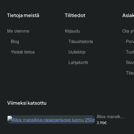
Tietoja meistä
Tilitiedot
Asia
Me olemme
Kirjaudu
Ota yh
Blog
Tilaushistoria
Por
Yleistä tietoa
Uutiskirje
Tuo
Lahjakortti
Sivu
Tila
Viimeksi katsottu
Allos mansikka-raparperisose luomu 250g
3.95€