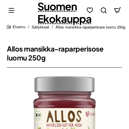
Suomen
Ekokauppa
Säilykkeet
Allos mansikka-raparperisose luomu 250g
home
Allos mansikka-raparperisose
luomu 250g