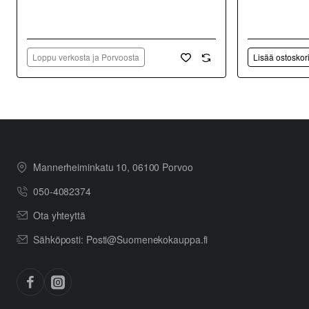
Loppu verkosta ja Porvoosta
Lisää ostoskor
Mannerheiminkatu 10, 06100 Porvoo
050-4082374
Ota yhteyttä
Sähköposti: Posti@Suomenekokauppa.fi