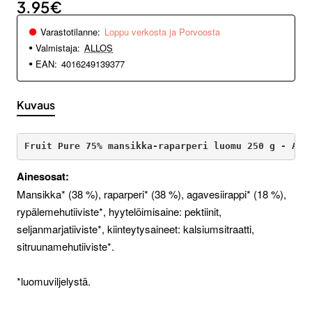
3.95€
Varastotilanne:
Loppu verkosta ja Porvoosta
Valmistaja:
ALLOS
EAN:
4016249139377
Kuvaus
Fruit Pure 75% mansikka-raparperi luomu 250 g - All
Ainesosat:
Mansikka* (38 %), raparperi* (38 %), agavesiirappi* (18 %),
rypälemehutiiviste*, hyytelöimisaine: pektiinit,
seljanmarjatiiviste*, kiinteytysaineet: kalsiumsitraatti,
sitruunamehutiiviste*.
*luomuviljelystä.