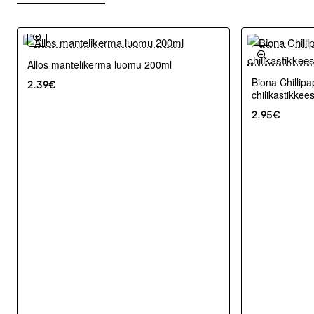
Allos mantelikerma luomu 200ml
Biona Chillip
2.39€
chilikastikke
2.95€