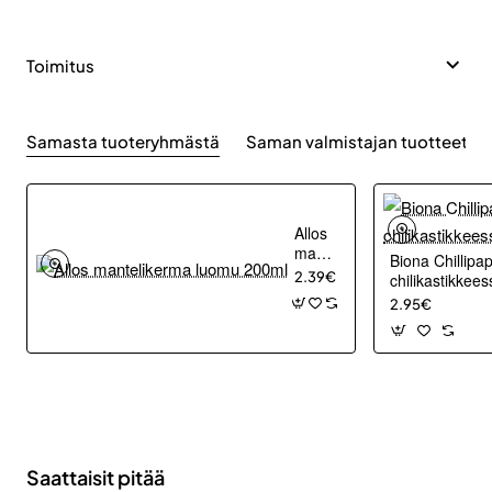
Toimitus
Samasta tuoteryhmästä
Saman valmistajan tuotteet
Allos
mantelikerma
Biona Chillip
luomu
2.39€
chilikastikkee
200ml
2.95€
Saattaisit pitää