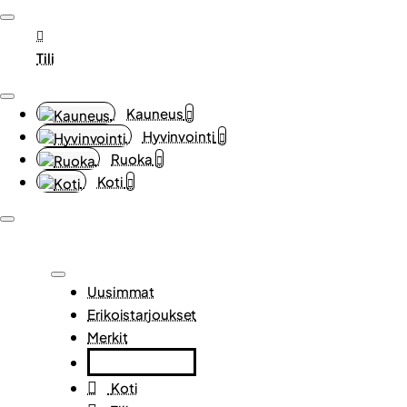
Tili
Kauneus
Hyvinvointi
Ruoka
Koti
Uusimmat
Erikoistarjoukset
Merkit
Koti