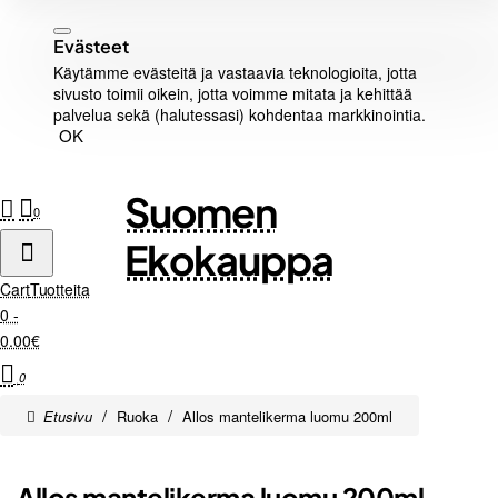
Evästeet
Käytämme evästeitä ja vastaavia teknologioita, jotta
sivusto toimii oikein, jotta voimme mitata ja kehittää
palvelua sekä (halutessasi) kohdentaa markkinointia.
OK
Suomen
0
Ekokauppa
Cart
Tuotteita
0 -
0.00€
0
home
Ruoka
Allos mantelikerma luomu 200ml
Allos mantelikerma luomu 200ml