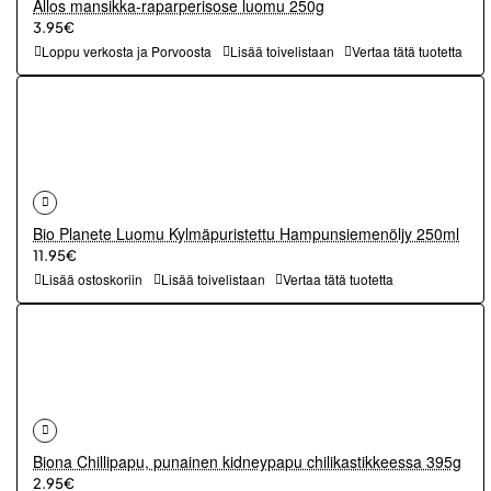
Allos mansikka-raparperisose luomu 250g
3.95€
Loppu verkosta ja Porvoosta
Lisää toivelistaan
Vertaa tätä tuotetta
Bio Planete Luomu Kylmäpuristettu Hampunsiemenöljy 250ml
11.95€
Lisää ostoskoriin
Lisää toivelistaan
Vertaa tätä tuotetta
Biona Chillipapu, punainen kidneypapu chilikastikkeessa 395g
2.95€