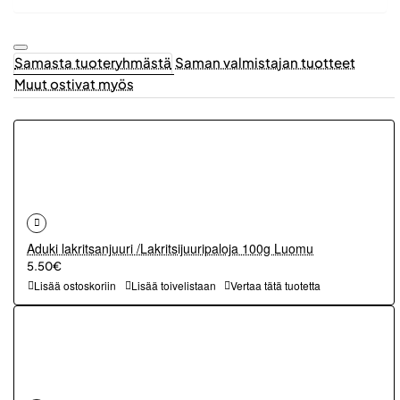
Samasta tuoteryhmästä
Saman valmistajan tuotteet
Muut ostivat myös
Aduki lakritsanjuuri /Lakritsijuuripaloja 100g Luomu
5.50€
Lisää ostoskoriin
Lisää toivelistaan
Vertaa tätä tuotetta