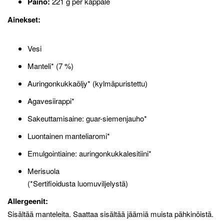
Paino:
221 g per kappale
Ainekset:
Vesi
Manteli* (7 %)
Auringonkukkaöljy* (kylmäpuristettu)
Agavesiirappi*
Sakeuttamisaine: guar-siemenjauho*
Luontainen manteliaromi*
Emulgointiaine: auringonkukkalesitiini*
Merisuola
(*Sertifioidusta luomuviljelystä)
Allergeenit:
Sisältää manteleita. Saattaa sisältää jäämiä muista pähkinöistä.