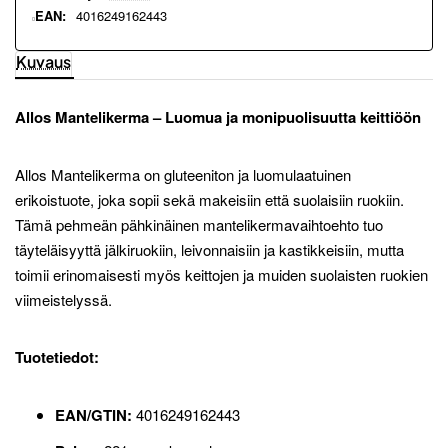
EAN:
4016249162443
Kuvaus
Allos Mantelikerma – Luomua ja monipuolisuutta keittiöön
Allos Mantelikerma on gluteeniton ja luomulaatuinen
erikoistuote, joka sopii sekä makeisiin että suolaisiin ruokiin.
Tämä pehmeän pähkinäinen mantelikermavaihtoehto tuo
täyteläisyyttä jälkiruokiin, leivonnaisiin ja kastikkeisiin, mutta
toimii erinomaisesti myös keittojen ja muiden suolaisten ruokien
viimeistelyssä.
Tuotetiedot:
EAN/GTIN:
4016249162443