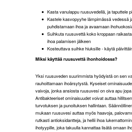
Kasta vanulappu ruusuvedellä, ja taputtele p
Kastele kasvopyyhe lämpimässä vedessä ja 
puhdistamaan ihoa ja avaamaan ihohuokosi
Suihkuta ruusuvettä koko kroppaan raikastaa
ihoa palamisen jälkeen
Kosteuttava suihke hiuksille - käytä päivittäi
Miksi käyttää ruusuvettä ihonhoidossa?
Yksi ruusuveden suurimmista hyödyistä on sen vah
rauhoittamaan ihoärsytystä. Kyseiset ominaisuudet 
vaivoja, jonka ansiosta ruusuvesi on oiva apu jopa
Antibakteeriset ominaisuudet voivat auttaa hilli
turvotuksen ja punoituksen hallintaan. Säännöllinen
mukaan ruusuvesi auttaa myös haavoja, palovamm
rutkasti antioksidantteja, ja hellii ihoa lukematto
ihotyypille, joka takuulla kannattaa lisätä omaan ih