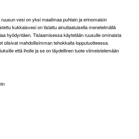
ruusun vesi on yksi maailmaa puhtain ja erinomaisin
tettu kukkaisvesi on tislattu ainutlaatuisella menetelmällä
ogiaa hyödyntäen. Tislaamisessa käytetään ruusulle ominaista
det olisivat mahdollisimman tehokkaita lopputuotteessa.
sille että iholle ja se on täydellinen tuote viimeistelemään
hin