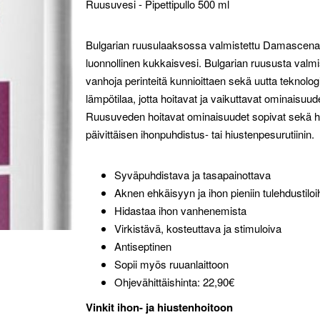
Ruusuvesi - Pipettipullo 500 ml
Bulgarian ruusulaaksossa valmistettu Damascena 
luonnollinen kukkaisvesi. Bulgarian ruususta valmis
vanhoja perinteitä kunnioittaen sekä uutta teknol
lämpötilaa, jotta hoitavat ja vaikuttavat ominaisuu
Ruusuveden hoitavat ominaisuudet sopivat sekä hiuk
päivittäisen ihonpuhdistus- tai hiustenpesurutiinin.
Syväpuhdistava ja tasapainottava
Aknen ehkäisyyn ja ihon pieniin tulehdustiloi
Hidastaa ihon vanhenemista
Virkistävä, kosteuttava ja stimuloiva
Antiseptinen
Sopii myös ruuanlaittoon
Ohjevähittäishinta: 22,90€
Vinkit ihon- ja hiustenhoitoon