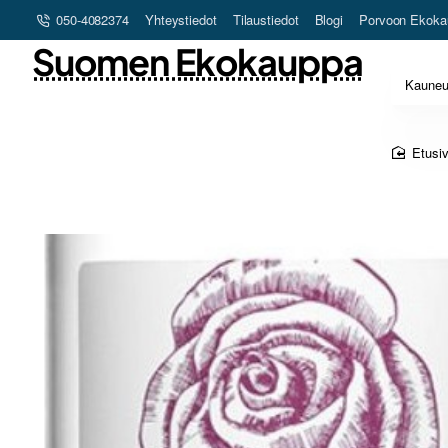
050-4082374
Yhteystiedot
Tilaustiedot
Blogi
Porvoon Ekoka
Suomen Ekokauppa
Kaune
hom