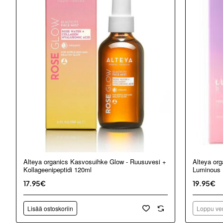
Loppu ver
Alteya organics Kasvosuihke Glow - Ruusuvesi +
Alteya org
Kollageenipeptidi 120ml
Luminous 
17.95€
19.95€
Lisää ostoskoriin
Loppu ver