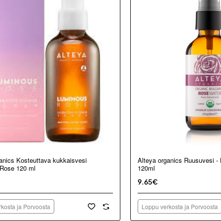
kosta ja Porvoosta
Loppu verkosta ja Porvoosta
anics Kosteuttava kukkaisvesi
Alteya organics Ruusuvesi - 
Rose 120 ml
120ml
9.65€
kosta ja Porvoosta
Loppu verkosta ja Porvoosta