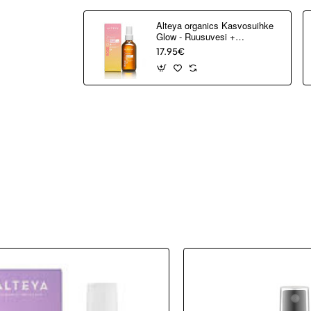
Alteya organics Kasvosuihke
Glow - Ruusuvesi +
Kollageenipeptidi 120ml
17.95€