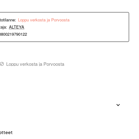
totilanne:
Loppu verkosta ja Porvoosta
taja:
ALTEYA
3800219790122
Loppu verkosta ja Porvoosta
otteet