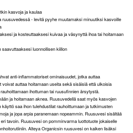
itkin kasvoja ja kaulaa
ruusuvedessä - levitä pyyhe muutamaksi minuutiksi kasvoille
a
ksesi ja kosteuttaaksesi kuivaa ja väsynyttä ihoa tai hoitamaan
n saavuttaaksesi luonnollisen kiillon
vat anti-inflammatoriset ominaisuudet, jotka auttaa
voivat auttaa hoitamaan useita sekä sisäisiä että ulkoisia
 rauhoittamaan ihottuman tai ruusufinnien ärsytystä.
tsemään ja hoitamaan aknea. Ruusuvedellä saat myös kasvojen
 käyttö saa ihon tulehdustilat rauhoittumaan ja tutkimusten
oja ja jopa arpia paranemaan nopeammin. Ruusuvesi sisältää
min eri tavoin. Ruusuvesi on pomminvarma luottotuote jokaiselle
onhoitorutiiniin. Alteya Organicsin ruusuvesi on kaiken lisäksi