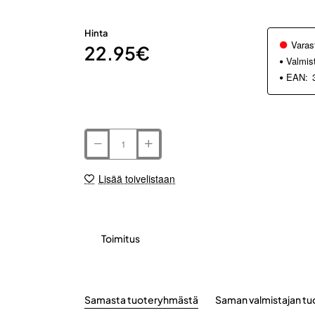
Hinta
Varas
22.95€
Valmis
EAN:
Lisää toivelistaan
Toimitus
Samasta tuoteryhmästä
Saman valmistajan tu