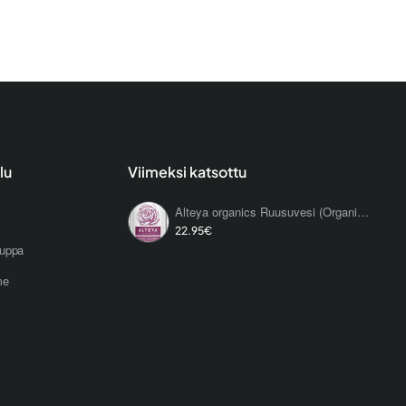
lu
Viimeksi katsottu
Alteya organics Ruusuvesi (Organic Bulgarian Rose Water), 500ml
22.95€
uppa
me