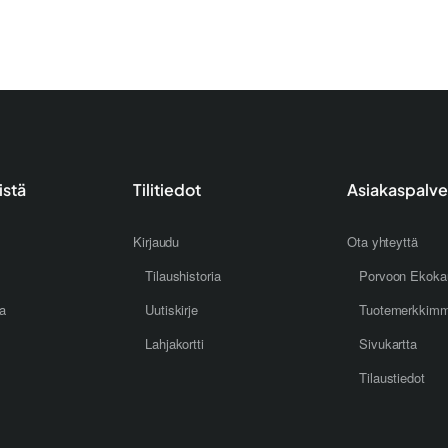
istä
Tilitiedot
Asiakaspalve
Kirjaudu
Ota yhteyttä
Tilaushistoria
Porvoon Ekoka
oa
Uutiskirje
Tuotemerkkim
Lahjakortti
Sivukartta
Tilaustiedot