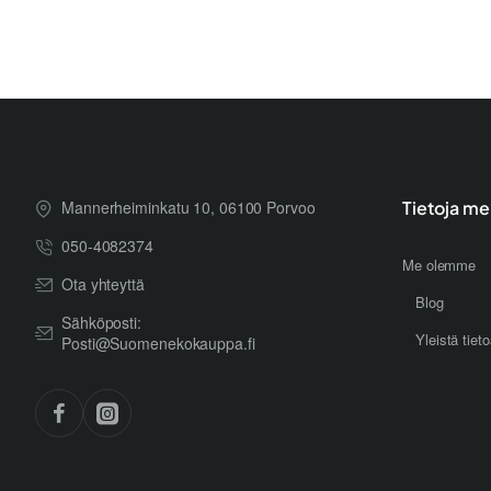
Mannerheiminkatu 10, 06100 Porvoo
Tietoja me
050-4082374
Me olemme
Ota yhteyttä
Blog
Sähköposti:
Yleistä tiet
Posti@Suomenekokauppa.fi