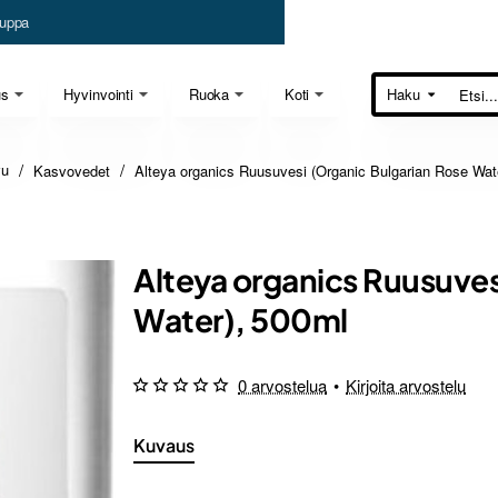
uppa
us
Hyvinvointi
Ruoka
Koti
Haku
Etsi...
Kasvovedet
Alteya organics Ruusuvesi (Organic Bulgarian Rose Wat
e
Alteya organics Ruusuves
Water), 500ml
0 arvostelua
•
Kirjoita arvostelu
Kuvaus