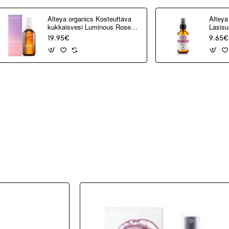
Alteya organics Kosteuttava
Alteya
kukkaisvesi Luminous Rose
Lasisu
120 ml
19.95€
9.65€