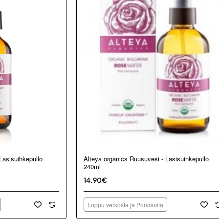
Loppu verkosta ja Porvoosta
Lasisuihkepullo
Alteya organics Ruusuvesi - Lasisuihkepullo
240ml
14.90€
Loppu verkosta ja Porvoosta