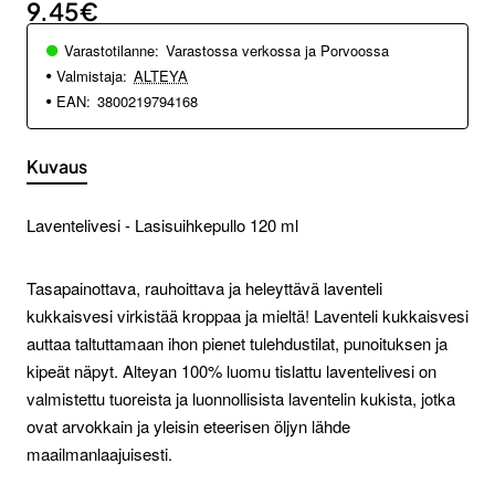
9.45€
Varastotilanne:
Varastossa verkossa ja Porvoossa
Valmistaja:
ALTEYA
EAN:
3800219794168
Kuvaus
Laventelivesi - Lasisuihkepullo 120 ml
Tasapainottava, rauhoittava ja heleyttävä laventeli
kukkaisvesi virkistää kroppaa ja mieltä! Laventeli kukkaisvesi
auttaa taltuttamaan ihon pienet tulehdustilat, punoituksen ja
kipeät näpyt. Alteyan 100% luomu tislattu laventelivesi on
valmistettu tuoreista ja luonnollisista laventelin kukista, jotka
ovat arvokkain ja yleisin eteerisen öljyn lähde
maailmanlaajuisesti.