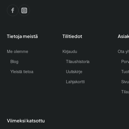
Tietoja meistä
Tilitiedot
Asia
Me olemme
Kirjaudu
Ota yh
Blog
Tilaushistoria
Por
Yleistä tietoa
Uutiskirje
Tuo
Lahjakortti
Sivu
Tila
Viimeksi katsottu