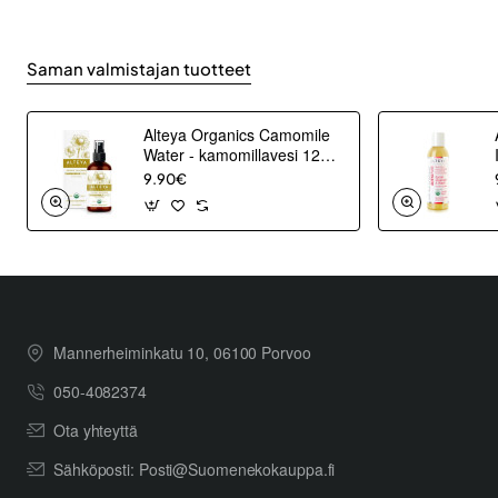
Saman valmistajan tuotteet
Alteya Organics Camomile
Water - kamomillavesi 120
ml
9.90€
Mannerheiminkatu 10, 06100 Porvoo
050-4082374
Ota yhteyttä
Sähköposti: Posti@Suomenekokauppa.fi