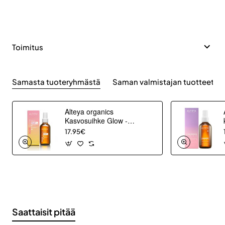
Toimitus
Samasta tuoteryhmästä
Saman valmistajan tuotteet
Alteya organics
Kasvosuihke Glow -
Ruusuvesi +
17.95€
Kollageenipeptidi 120ml
Saattaisit pitää