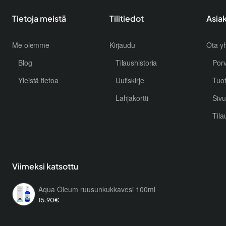
Tietoja meistä
Tilitiedot
Asia
Me olemme
Kirjaudu
Ota yh
Blog
Tilaushistoria
Por
Yleistä tietoa
Uutiskirje
Tuo
Lahjakortti
Sivu
Tila
Viimeksi katsottu
Aqua Oleum ruusunkukkavesi 100ml
15.90€