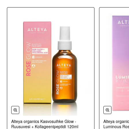
Alteya organics Kasvosuihke Glow -
Alteya organi
Ruusuvesi + Kollageenipeptidi 120ml
Luminous Ros