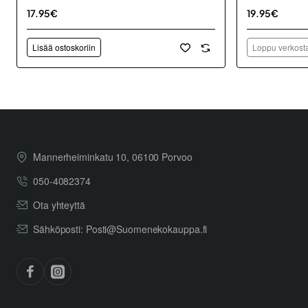
17.95€
19.95€
Lisää ostoskoriin
Loppu verkosta
Mannerheiminkatu 10, 06100 Porvoo
050-4082374
Ota yhteyttä
Sähköposti: Posti@Suomenekokauppa.fi