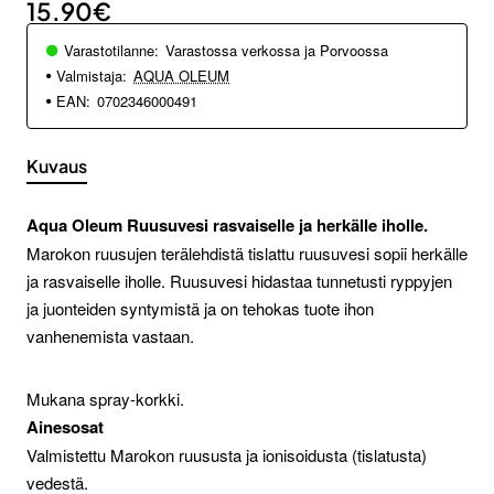
15.90€
Varastotilanne:
Varastossa verkossa ja Porvoossa
Valmistaja:
AQUA OLEUM
EAN:
0702346000491
Kuvaus
Aqua Oleum Ruusuvesi rasvaiselle ja herkälle iholle.
Marokon ruusujen terälehdistä tislattu ruusuvesi sopii herkälle
ja rasvaiselle iholle. Ruusuvesi hidastaa tunnetusti ryppyjen
ja juonteiden syntymistä ja on tehokas tuote ihon
vanhenemista vastaan.
Mukana spray-korkki.
Ainesosat
Valmistettu Marokon ruususta ja ionisoidusta (tislatusta)
vedestä.