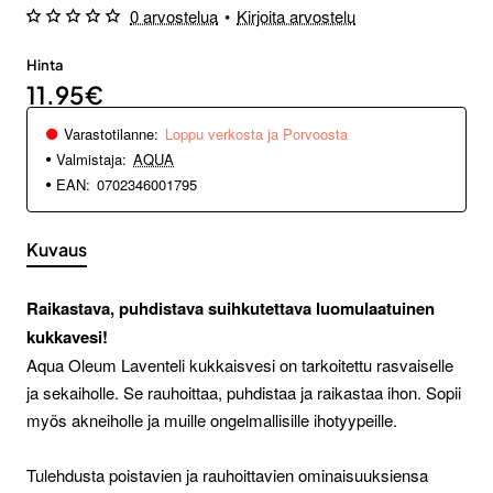
0 arvostelua
•
Kirjoita arvostelu
Hinta
11.95€
Varastotilanne:
Loppu verkosta ja Porvoosta
Valmistaja:
AQUA
EAN:
0702346001795
Kuvaus
Raikastava, puhdistava suihkutettava luomulaatuinen
kukkavesi!
Aqua Oleum Laventeli kukkaisvesi on tarkoitettu rasvaiselle
ja sekaiholle. Se rauhoittaa, puhdistaa ja raikastaa ihon. Sopii
myös akneiholle ja muille ongelmallisille ihotyypeille.
Tulehdusta poistavien ja rauhoittavien ominaisuuksiensa