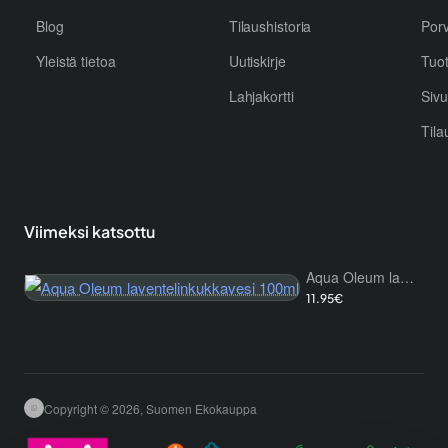
Blog
Tilaushistoria
Por
Yleistä tietoa
Uutiskirje
Tuo
Lahjakortti
Sivu
Tila
Viimeksi katsottu
Aqua Oleum laventelinkukkavesi 100ml
11.95€
Copyright © 2026, Suomen Ekokauppa