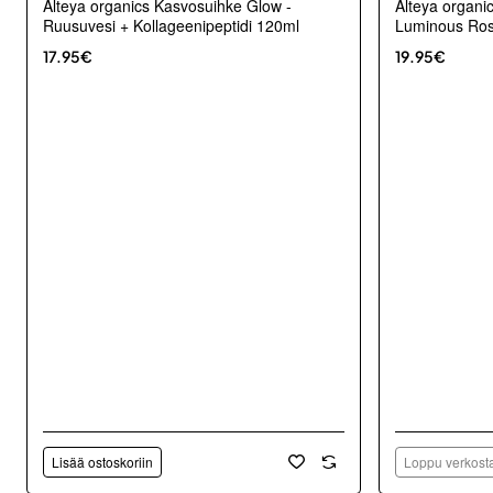
Alteya organics Kasvosuihke Glow -
Alteya organi
Ruusuvesi + Kollageenipeptidi 120ml
Luminous Ros
17.95€
19.95€
Lisää ostoskoriin
Loppu verkosta