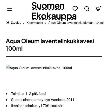
Suomen
Ekokauppa
Kasvovedet
Aqua Oleum laventelinkukkavesi 100ml
home
Aqua Oleum laventelinkukkavesi
100ml
Loppu verkosta ja Porvoosta
Toimitus 1–2 päivässä
Suomalainen perheyritys vuodesta 2011
Ilmainen toimitus yli 79€ tilauksiin