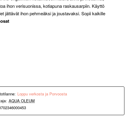
toa ihon verisuonissa, kotiapuna raskausarpiin.
Käyttö
 jättävät ihon pehmeäksi ja joustavaksi. Sopii kaikille
osat
totilanne:
Loppu verkosta ja Porvoosta
taja:
AQUA OLEUM
0702346000453