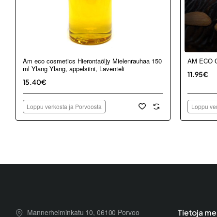
Loppu verkosta ja Porvoosta
Loppu ver
Am eco cosmetics Hierontaöljy Mielenrauhaa 150
AM ECO C
ml Ylang Ylang, appelsiini, Laventeli
11.95€
15.40€
Loppu verkosta ja Porvoosta
Loppu ver
Mannerheiminkatu 10, 06100 Porvoo
Tietoja me