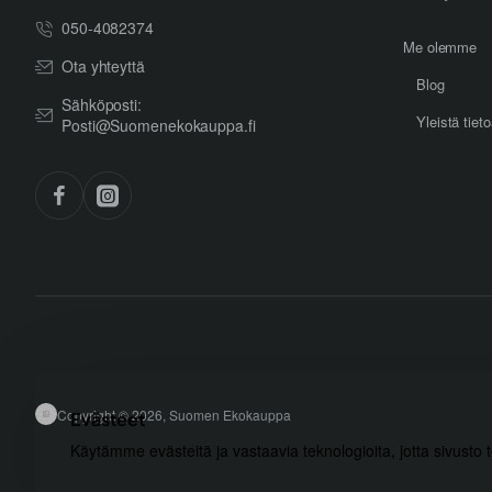
050-4082374
Me olemme
Ota yhteyttä
Blog
Sähköposti:
Yleistä tiet
Posti@Suomenekokauppa.fi
Copyright © 2026, Suomen Ekokauppa
Evästeet
Käytämme evästeitä ja vastaavia teknologioita, jotta sivusto 