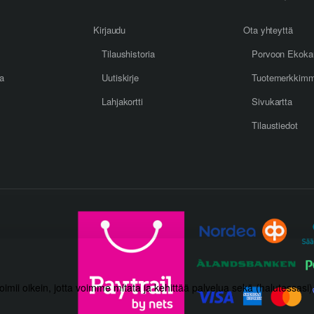
Kirjaudu
Ota yhteyttä
Tilaushistoria
Porvoon Ekoka
oa
Uutiskirje
Tuotemerkkim
Lahjakortti
Sivukartta
Tilaustiedot
toimii oikein, jotta voimme mitata ja kehittää palvelua sekä (halutessasi