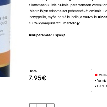
silottamaan kuivia hiuksia, parantamaan verenkier
:Manteliöljyn erinomaiset pehmentävät ominaisuudet
ihotyypeille, myös herkälle iholle ja vauvoille.
Aines
100% kylmäpuristettu manteliöljy
Alkuperämaa:
Espanja.
Hinta
Varas
7.95€
Valmis
EAN: