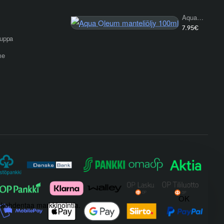
Aqua Oleum manteliöljy 100ml
7.95€
uppa
me
OK
) kohdentaa markkinointia.