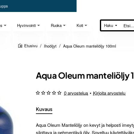
uppa
us
Hyvinvointi
Ruoka
Koti
Haku
Etsi...
Ihoöljyt
Aqua Oleum manteliöljy 100ml
home
Aqua Oleum manteliöljy 
0 arvostelua
•
Kirjoita arvostelu
Kuvaus
Aqua Oleum Manteliöljy on kevyt ja helposti imeyty
silottava ja pehmentävä öljy. Soveltuu käytettäväk