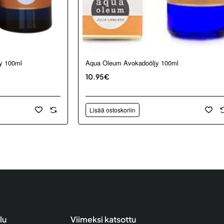
jy 100ml
Aqua Oleum Avokadoöljy 100ml
10.95€
Lisää ostoskoriin
lu
Viimeksi katsottu