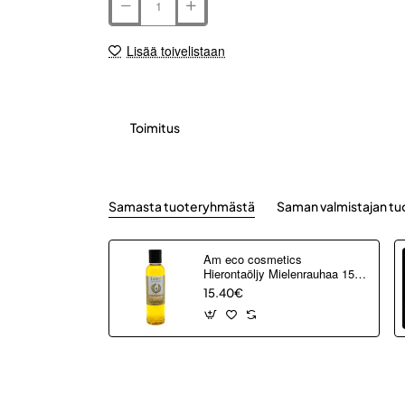
Lisää toivelistaan
Toimitus
Samasta tuoteryhmästä
Saman valmistajan tu
Am eco cosmetics
Hierontaöljy Mielenrauhaa 150
ml Ylang Ylang, appelsiini,
15.40€
Laventeli