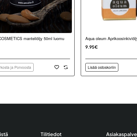
kosta ja Porvoosta
OSMETICS manteliöljy 50ml luomu
Aqua oleum Aprikoosinkiviöl
9.95€
kosta ja Porvoosta
Lisää ostoskoriin
istä
Tilitiedot
Asiakaspalve