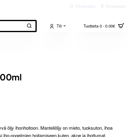
Ekokauppa
Ekokauppa
Tili
Tuotteita 0 - 0.00€
100ml
vä öljy ihonhoitoon. Manteliöljy on mieto, tuoksuton, ihoa
si iho-ongelmien hoitamiseen kuten, akne ja ihottumat,