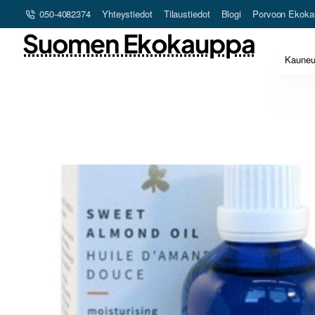
050-4082374
Yhteystiedot
Tilaustiedot
Blogi
Porvoon Ekoka
Suomen Ekokauppa
Kaune