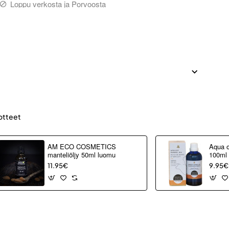
Loppu verkosta ja Porvoosta
otteet
AM ECO COSMETICS
Aqua o
manteliöljy 50ml luomu
100ml
11.95€
9.95€