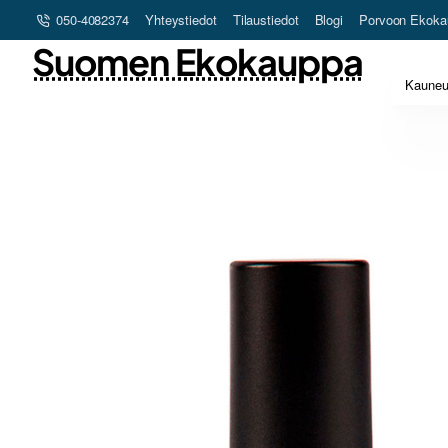
050-4082374
Yhteystiedot
Tilaustiedot
Blogi
Porvoon Ekoka
Suomen Ekokauppa
Kaune