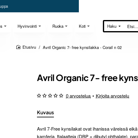
uppa
us
Hyvinvointi
Ruoka
Koti
Haku
Etsi...
Avril Organic 7- free kynsilakka - Corail n 02
home
Avril Organic 7- free kyns
0 arvostelua
•
Kirjoita arvostelu
Kuvaus
Avril 7-Free kynsilakat ovat ihanissa väreissä eikä 
kamferia, ftalaatteja (DBP = dibutyl phthalate), pa