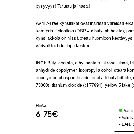
pysyvyys! Tutustu ja ihastu!
Avril 7-Free kynsilakat ovat ihanissa väreissä eikä 
kamferia, ftalaatteja (DBP = dibutyl phthalate), par
kynsilakkoja on niissä otettu huomioon kestävyys. 
värivaihtoehdot lopu kesken.
INCI: Butyl acetate, ethyl acetate, nitrocellulose, tr
anhydride copolymer, isopropyl alcohol, stearalkoni
copolymer, phosphoric acid, acetyl tributyl citrate, 
73360), titanium dioxide (ci 77891), yellow 5 lake (
Hinta
Varas
6.75€
Valmis
EAN: