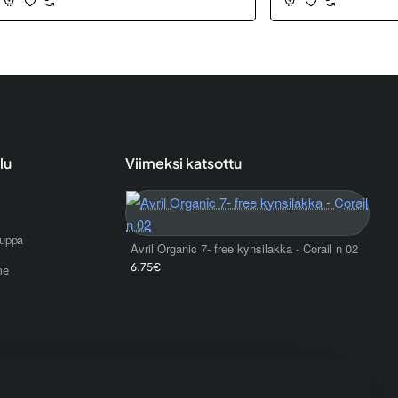
lu
Viimeksi katsottu
uppa
Avril Organic 7- free kynsilakka - Corail n 02
6.75€
me