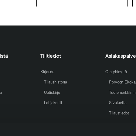
istä
Tilitiedot
Asiakaspalve
Kirjaudu
Ota yhteyttä
Tilaushistoria
Porvoon Ekoka
oa
Uutiskirje
Tuotemerkkim
Lahjakortti
Sivukartta
Tilaustiedot