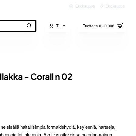
Ekokauppa
Ekokauppa
Tili
Tuotteita 0 - 0.00€
ilakka - Corail n 02
ne sisällä haitallisimpia formaldehydiä, ksyleeniä, hartseja,
rabeeneja tai tolueenia. Avril kynsilakoissa on erinomainen