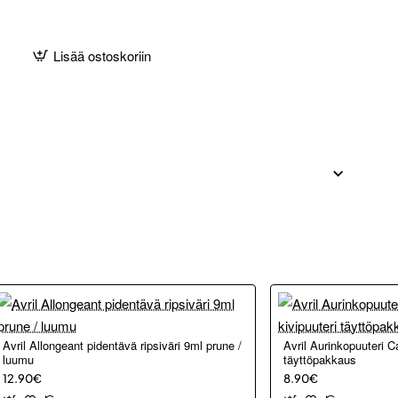
Lisää ostoskoriin
ant
Avril Allongeant pidentävä ripsiväri 9ml prune /
Avril Aurinkopuuteri Ca
vä
luumu
täyttöpakkaus
12.90€
8.90€