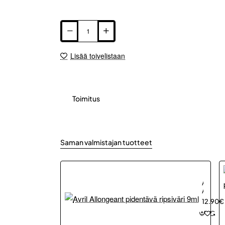
Lisää toivelistaan
Toimitus
Saman valmistajan tuotteet
Avril
Allonge
pidentä
12.90€
ripsiväri
9ml