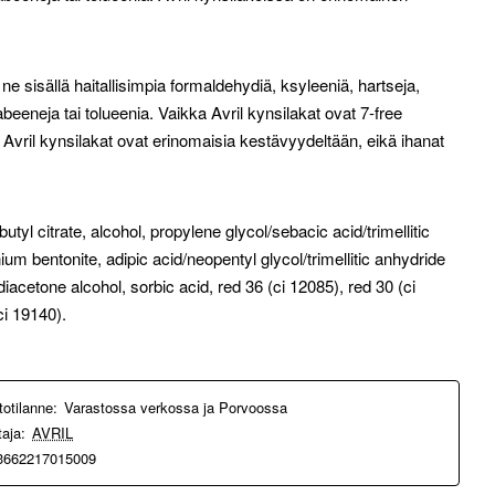
ne sisällä haitallisimpia formaldehydiä, ksyleeniä, hartseja,
abeeneja tai tolueenia. Vaikka Avril kynsilakat ovat 7-free
Avril kynsilakat ovat erinomaisia kestävyydeltään, eikä ihanat
ibutyl citrate, alcohol, propylene glycol/sebacic acid/trimellitic
um bentonite, adipic acid/neopentyl glycol/trimellitic anhydride
diacetone alcohol, sorbic acid, red 36 (ci 12085), red 30 (ci
ci 19140).
totilanne:
Varastossa verkossa ja Porvoossa
taja:
AVRIL
3662217015009