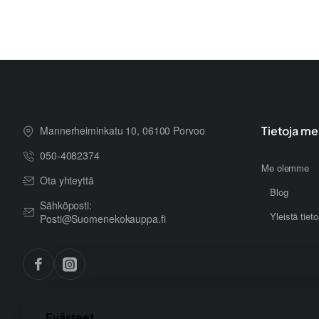
Mannerheiminkatu 10, 06100 Porvoo
Tietoja me
050-4082374
Me olemme
Ota yhteyttä
Blog
Sähköposti:
Yleistä tiet
Posti@Suomenekokauppa.fi
Evästeet