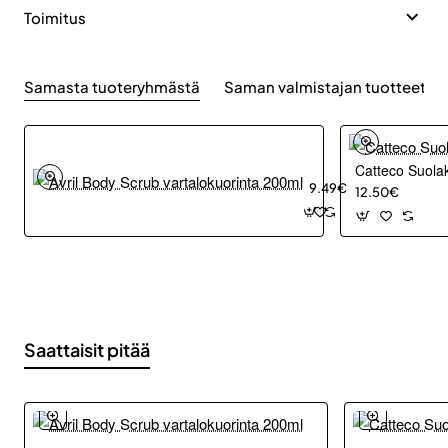
Toimitus
Samasta tuoteryhmästä
Saman valmistajan tuotteet
Avril
Body
Catteco Suola
Scrub
9.49€
12.50€
vartalokuorinta
200ml
Saattaisit pitää