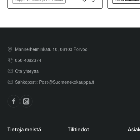
Mannerheiminkatu 10, 06100 Porvoo
050-4082374
Ota yhteyttä
Sähköposti: Posti@Suomenekokauppa.fi
Tietoja meistä
Tilitiedot
Asia