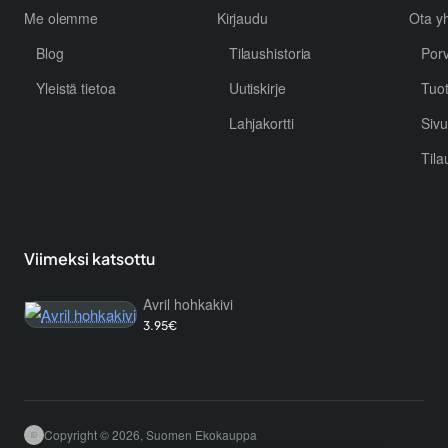
Me olemme
Kirjaudu
Ota yh
Blog
Tilaushistoria
Por
Yleistä tietoa
Uutiskirje
Tuo
Lahjakortti
Sivu
Tila
Viimeksi katsottu
Avril hohkakivi
3.95€
Copyright © 2026, Suomen Ekokauppa