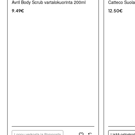
Avril Body Scrub vartalokuorinta 200ml
Catteco Suola
9.49€
12.50€
Loppu verkosta ja Porvoosta
Lisää ostoskor