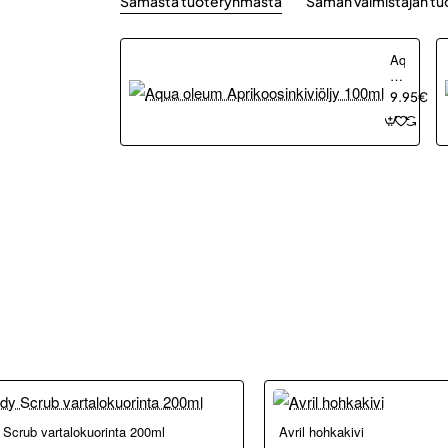
Samasta tuoteryhmästä
Saman valmistajan tu
Aqua
oleum
Aprikoosin
9.95€
100ml
kosta ja Porvoosta
 Scrub vartalokuorinta 200ml
Avril hohkakivi