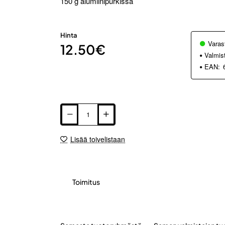
150 g alumiinipurkissa
Hinta
Varas
12.50€
Valmis
EAN:
Lisää toivelistaan
Toimitus