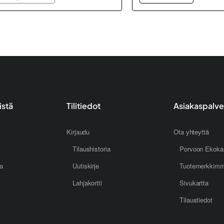
istä
Tilitiedot
Asiakaspalve
Kirjaudu
Ota yhteyttä
Tilaushistoria
Porvoon Ekoka
oa
Uutiskirje
Tuotemerkkim
Lahjakortti
Sivukartta
Tilaustiedot