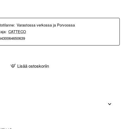
totilanne:
Varastossa verkossa ja Porvoossa
taja:
CATTECO
6430064650639
Lisää ostoskoriin