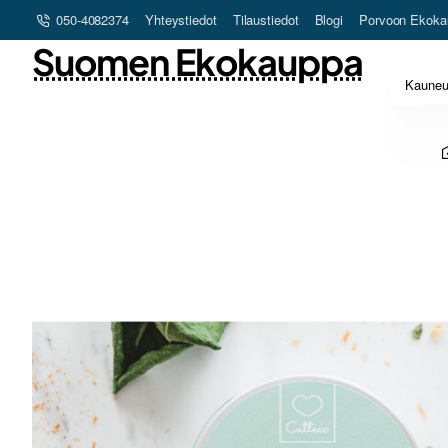
050-4082374
Yhteystiedot
Tilaustiedot
Blogi
Porvoon Ekoka
Suomen Ekokauppa
Kaune