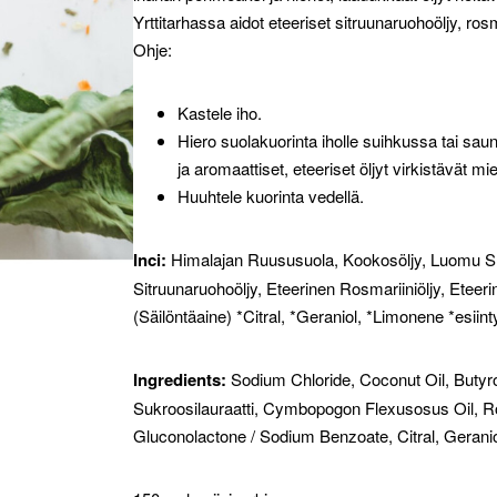
Yrttitarhassa aidot eteeriset sitruunaruohoöljy, rosma
Ohje:
Kastele iho.
Hiero suolakuorinta iholle suihkussa tai saun
ja aromaattiset, eteeriset öljyt virkistävät mie
Huuhtele kuorinta vedellä.
Inci:
Himalajan Ruususuola, Kookosöljy, Luomu Shea
Sitruunaruohoöljy, Eteerinen Rosmariiniöljy, Etee
(Säilöntäaine) *Citral, *Geraniol, *Limonene *esiin
Ingredients:
Sodium Chloride, Coconut Oil, Butyr
Sukroosilauraatti, Cymbopogon Flexusosus Oil, Ros
Gluconolactone / Sodium Benzoate, Citral, Gerani