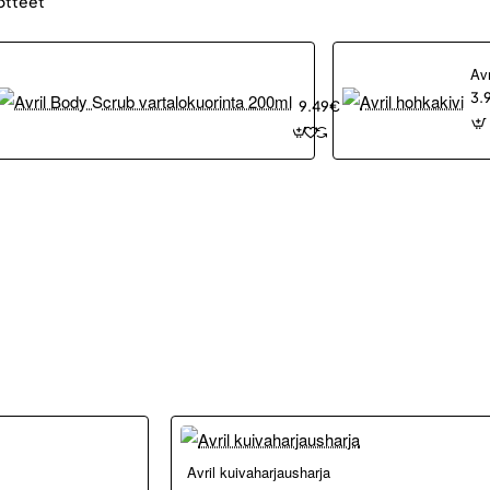
otteet
Avril
Avr
Body
3.
kiviöljy
Scrub
9.49€
vartalokuorinta
200ml
Loppu verkosta ja Porvoosta
Avril kuivaharjausharja