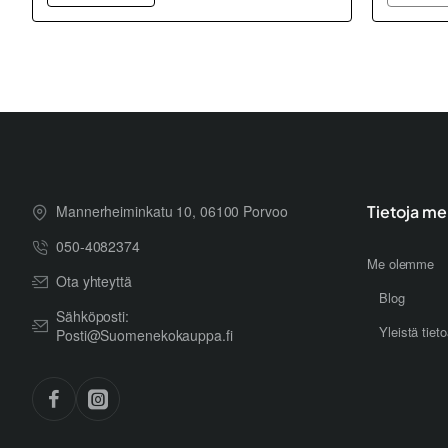
Mannerheiminkatu 10, 06100 Porvoo
Tietoja me
050-4082374
Me olemme
Ota yhteyttä
Blog
Sähköposti:
Yleistä tiet
Posti@Suomenekokauppa.fi