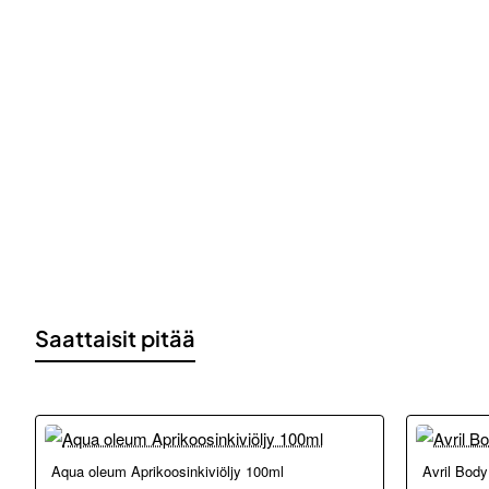
Saattaisit pitää
Loppu ver
Aqua oleum Aprikoosinkiviöljy 100ml
Avril Body