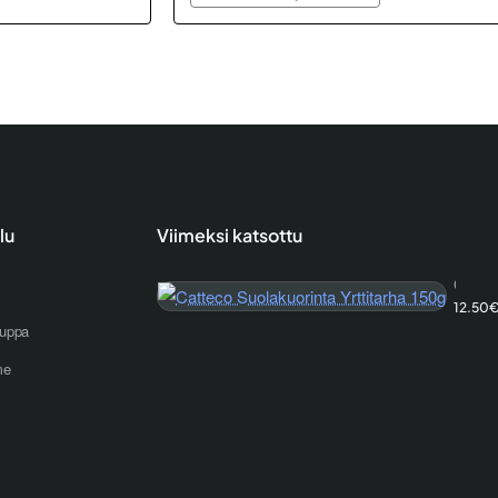
lu
Viimeksi katsottu
Catteco Suolakuorinta Yrttitarha 150g
12.50
uppa
me