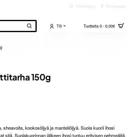
Ekokauppa
Ekokauppa
Tili
Tuotteita 0 - 0.00€
0g
ttitarha 150g
 sheavoita, kookosöljyä ja manteliöljyä. Suola kuorii ihosi
at sitä. Suolakuorinnan jälkeen ihosi tuntuu erityisen pehmeältä.