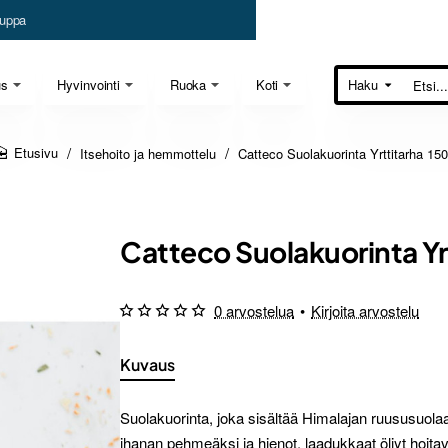
uppa
us
Hyvinvointi
Ruoka
Koti
Haku
Etsi...
Itsehoito ja hemmottelu
Catteco Suolakuorinta Yrttitarha 15
home
Catteco Suolakuorinta Yr
0 arvostelua
•
Kirjoita arvostelu
Kuvaus
Suolakuorinta, joka sisältää Himalajan ruususuolaa,
ihanan pehmeäksi ja hienot, laadukkaat öljyt hoitav