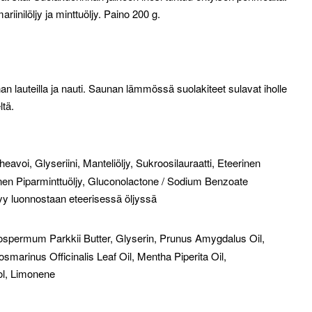
riinilöljy ja minttuöljy. Paino 200 g.
an lauteilla ja nauti. Saunan lämmössä suolakiteet sulavat iholle
ltä.
voi, Glyseriini, Manteliöljy, Sukroosilauraatti, Eteerinen
rinen Piparminttuöljy, Gluconolactone / Sodium Benzoate
tyy luonnostaan eteerisessä öljyssä
ospermum Parkkii Butter, Glyserin, Prunus Amygdalus Oil,
marinus Officinalis Leaf Oil, Mentha Piperita Oil,
ol, Limonene