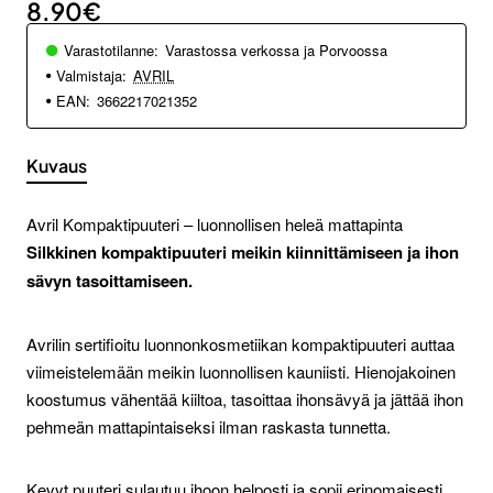
8.90€
Varastotilanne:
Varastossa verkossa ja Porvoossa
Valmistaja:
AVRIL
EAN:
3662217021352
Kuvaus
Avril Kompaktipuuteri – luonnollisen heleä mattapinta
Silkkinen kompaktipuuteri meikin kiinnittämiseen ja ihon
sävyn tasoittamiseen.
Avrilin sertifioitu luonnonkosmetiikan kompaktipuuteri auttaa
viimeistelemään meikin luonnollisen kauniisti. Hienojakoinen
koostumus vähentää kiiltoa, tasoittaa ihonsävyä ja jättää ihon
pehmeän mattapintaiseksi ilman raskasta tunnetta.
Kevyt puuteri sulautuu ihoon helposti ja sopii erinomaisesti