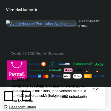
Viimeksi katsottu
Avril kivipuuteri Porcelaine täyttöpakkaus
8.90€
Copyright © 2026, Suomen Ekokauppa
Evästeet
Käytämme evästeitä ja vastaavia teknologioita,
OK
jotta sivusto toimii oikein, jotta voimme mitata ja
kehittää palvelua sekä (halutessasi) kohdentaa
Lisää ostoskoriin
markkinointia.
Lisää toivelistaan