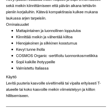
sekä meikin kiinnittämiseen että päivän aikana tehtäviin
pieniin korjailuihin. Kätevä kompaktirasia kulkee mukana
laukussa arjen tarpeisiin.
Ominaisuudet
Mattapintainen ja luonnollinen lopputulos
Kiinnittää meikin ja vähentää kiiltoa
Hienojakoinen ja silkkinen koostumus
Kevyt tunne iholla
COSMOS Organic -sertifioitu luonnonkosmetiikka
Sopii kaikille ihotyypeille
Valmistettu Italiassa
Käyttö
Levitä puuteria kasvoille siveltimellä tai vipalla erityisesti T-
alueelle tai koko kasvoille meikin viimeistelyyn ja kiillon
hillitsemiseen.