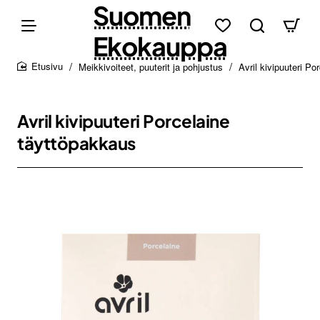
Suomen
Ekokauppa
Meikkivoiteet, puuterit ja pohjustus
Avril kivipuuteri P
home
Avril kivipuuteri Porcelaine
täyttöpakkaus