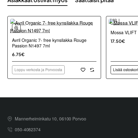
Mossa VLIFT 
Avril Organic 7- free kynsilakka Rouge
17.50€
Passion N1497 7ml
6.75€
Loppu verkosta ja Porvoosta
Lisää ostoskor
Mannerheiminkatu 10, 06100 Porvoo
050-4082374