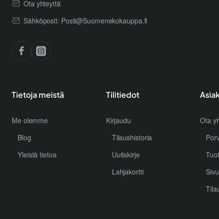
Ota yhteyttä
Sähköposti: Posti@Suomenekokauppa.fi
Tietoja meistä
Tilitiedot
Asia
Me olemme
Kirjaudu
Ota yh
Blog
Tilaushistoria
Por
Yleistä tietoa
Uutiskirje
Tuo
Lahjakortti
Sivu
Tila