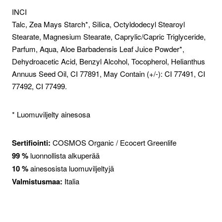
INCI
Talc, Zea Mays Starch*, Silica, Octyldodecyl Stearoyl
Stearate, Magnesium Stearate, Caprylic/Capric Triglyceride,
Parfum, Aqua, Aloe Barbadensis Leaf Juice Powder*,
Dehydroacetic Acid, Benzyl Alcohol, Tocopherol, Helianthus
Annuus Seed Oil, CI 77891, May Contain (+/-): CI 77491, CI
77492, CI 77499.
* Luomuviljelty ainesosa
Sertifiointi:
COSMOS Organic / Ecocert Greenlife
99 %
luonnollista alkuperää
10 %
ainesosista luomuviljeltyjä
Valmistusmaa:
Italia