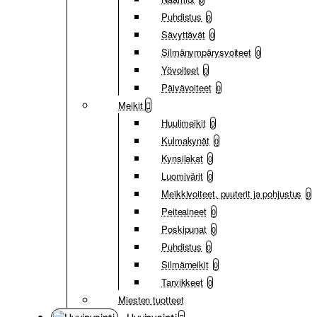
Puhdistus
0
Sävyttävät
0
Silmänympärysvoiteet
0
Yövoiteet
0
Päivävoiteet
0
Meikit
Huulimeikit
0
Kulmakynät
0
Kynsilakat
0
Luomivärit
0
Meikkivoiteet, puuterit ja pohjustus
0
Peiteaineet
0
Poskipunat
0
Puhdistus
0
Silmämeikit
0
Tarvikkeet
0
Miesten tuotteet