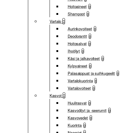
Hoitoaineet
0
Shampoot
0
Vartalo
Aurinkovoiteet
0
Deodorantit
0
Hoitosalvat
0
Ihoöljyt
0
Käsi ja jalkavoiteet
0
Kylpyaineet
0
Palasaippuat ja suihkugeelit
0
Vartalokuorinta
0
Vartalovoiteet
0
Kasvot
Huulirasvat
0
Kasvoöljyt ja -seerumit
0
Kasvovedet
0
Kuorinta
0
Naamiot
0