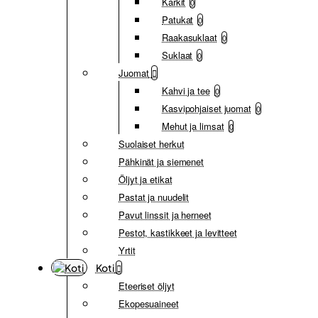
Karkit
0
Patukat
0
Raakasuklaat
0
Suklaat
0
Juomat
Kahvi ja tee
0
Kasvipohjaiset juomat
0
Mehut ja limsat
0
Suolaiset herkut
Pähkinät ja siemenet
Öljyt ja etikat
Pastat ja nuudelit
Pavut linssit ja herneet
Pestot, kastikkeet ja levitteet
Yrtit
Koti
Eteeriset öljyt
Ekopesuaineet