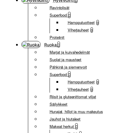
Hyvinvointi
Ravintolisät
Superfood
Hampputuotteet
0
Viherjauheet
0
Proteiinit
Ruoka
Marjat ja kuivahedelmät
Suolat ja mausteet
Pähkinä ja siemenvoit
Superfood
Hampputuotteet
0
Viherjauheet
0
Riisit ja gluteenittomat viljat
Säilykkeet
Hunajat, hillot ja muu makeutus
Jauhot ja hiutaleet
Makeat herkut