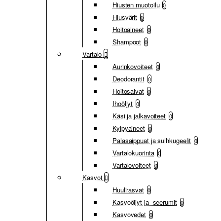
Hiusten muotoilu
0
Hiusvärit
0
Hoitoaineet
0
Shampoot
0
Vartalo
Aurinkovoiteet
0
Deodorantit
0
Hoitosalvat
0
Ihoöljyt
0
Käsi ja jalkavoiteet
0
Kylpyaineet
0
Palasaippuat ja suihkugeelit
0
Vartalokuorinta
0
Vartalovoiteet
0
Kasvot
Huulirasvat
0
Kasvoöljyt ja -seerumit
0
Kasvovedet
0