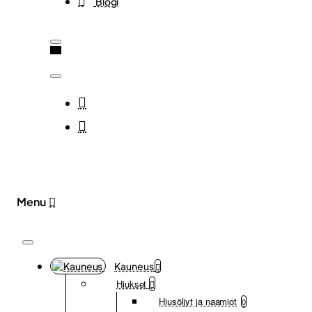
Blogi
Kauneus
Hiukset
Hiusöljyt ja naamiot
0