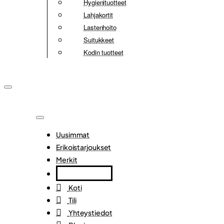
Hygienituotteet
Lahjakortit
Lastenhoito
Suitukkeet
Kodin tuotteet
Uusimmat
Erikoistarjoukset
Merkit
Koti
Tili
Yhteystiedot