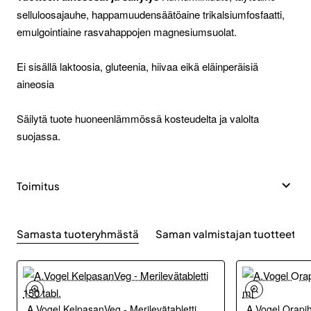
selluloosajauhe, happamuudensäätöaine trikalsiumfosfaatti,
emulgointiaine rasvahappojen magnesiumsuolat.
Ei sisällä laktoosia, gluteenia, hiivaa eikä eläinperäisiä
aineosia
Säilytä tuote huoneenlämmössä kosteudelta ja valolta
suojassa.
Toimitus
Samasta tuoteryhmästä
Saman valmistajan tuotteet
A.Vogel KelpasanVeg - Merilevätabletti
A.Vogel Orapih