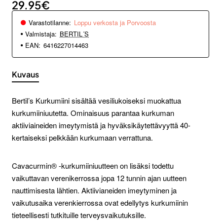
29.95€
Varastotilanne:
Loppu verkosta ja Porvoosta
Valmistaja:
BERTIL´S
EAN:
6416227014463
Kuvaus
Bertil’s Kurkumiini sisältää vesiliukoiseksi muokattua
kurkumiiniuutetta. Ominaisuus parantaa kurkuman
aktiiviaineiden imeytymistä ja hyväksikäytettävyyttä 40-
kertaiseksi pelkkään kurkumaan verrattuna.
Cavacurmin® -kurkumiiniuutteen on lisäksi todettu
vaikuttavan verenikerrossa jopa 12 tunnin ajan uutteen
nauttimisesta lähtien. Aktiivianeiden imeytyminen ja
vaikutusaika verenkierrossa ovat edellytys kurkumiinin
tieteellisesti tutkituille terveysvaikutuksille.