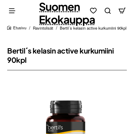
Suomen
Ekokauppa
Ravintolisät
Bertil´s kelasin active kurkumiini 90kpl
home
Bertil´s kelasin active kurkumiini
90kpl