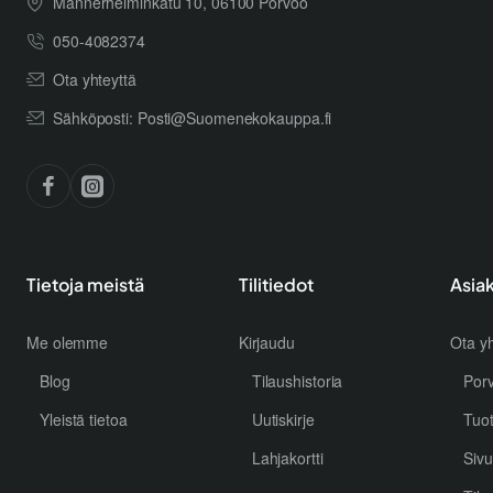
Mannerheiminkatu 10, 06100 Porvoo
050-4082374
Ota yhteyttä
Sähköposti: Posti@Suomenekokauppa.fi
Tietoja meistä
Tilitiedot
Asia
Me olemme
Kirjaudu
Ota yh
Blog
Tilaushistoria
Por
Yleistä tietoa
Uutiskirje
Tuo
Lahjakortti
Sivu