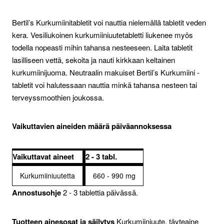
Bertil’s Kurkumiinitabletit voi nauttia nielemällä tabletit veden
kera. Vesiliukoinen kurkumiiniuutetabletti liukenee myös
todella nopeasti mihin tahansa nesteeseen. Laita tabletit
lasilliseen vettä, sekoita ja nauti kirkkaan keltainen
kurkumiinijuoma. Neutraalin makuiset Bertil’s Kurkumiini -
tabletit voi halutessaan nauttia minkä tahansa nesteen tai
terveyssmoothien joukossa.
Vaikuttavien aineiden määrä päiväannoksessa
Vaikuttavat aineet
2 - 3 tabl.
Kurkumiiniuutetta
660 - 990 mg
Annostusohje
2 - 3 tablettia päivässä.
Tuotteen ainesosat ja säilytys
Kurkumiiniuute, täyteaine