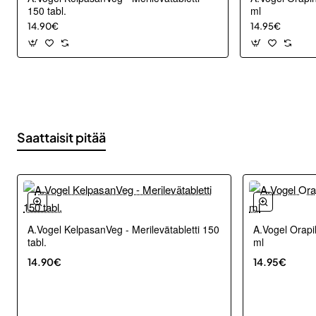
150 tabl.
ml
14.90€
14.95€
Saattaisit pitää
A.Vogel KelpasanVeg - Merilevätabletti 150
A.Vogel Orapi
tabl.
ml
14.90€
14.95€