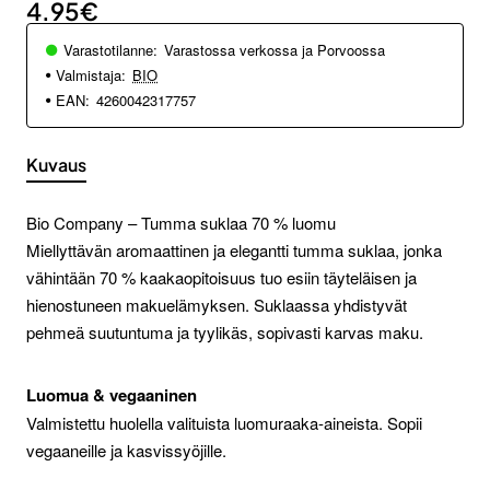
4.95€
Varastotilanne:
Varastossa verkossa ja Porvoossa
Valmistaja:
BIO
EAN:
4260042317757
Kuvaus
Bio Company – Tumma suklaa 70 % luomu
Miellyttävän aromaattinen ja elegantti tumma suklaa, jonka
vähintään 70 % kaakaopitoisuus tuo esiin täyteläisen ja
hienostuneen makuelämyksen. Suklaassa yhdistyvät
pehmeä suutuntuma ja tyylikäs, sopivasti karvas maku.
Luomua & vegaaninen
Valmistettu huolella valituista luomuraaka-aineista. Sopii
vegaaneille ja kasvissyöjille.