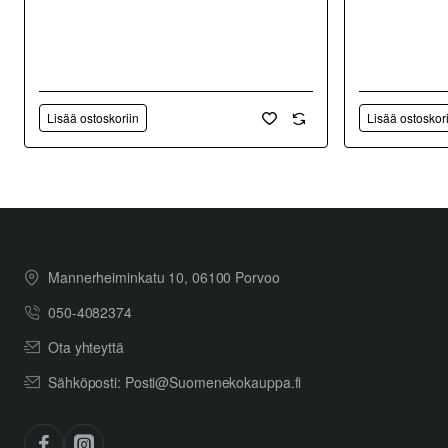
Lisää ostoskoriin
Lisää ostoskor
Mannerheiminkatu 10, 06100 Porvoo
050-4082374
Ota yhteyttä
Sähköposti: Posti@Suomenekokauppa.fi