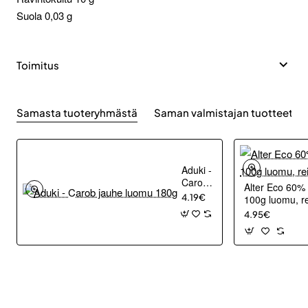
Suola 0,03 g
Toimitus
Samasta tuoteryhmästä
Saman valmistajan tuotteet
Aduki -
Carob
Alter Eco 60%
jauhe
4.19€
100g luomu, r
luomu
4.95€
180g