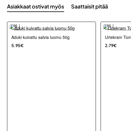
Asiakkaat ostivat myös
Saattaisit pitää
Aduki kuivattu salvia luomu 50g
Urtekram Tom
5.95€
2.79€