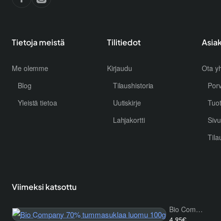
Tietoja meistä
Tilitiedot
Asia
Me olemme
Kirjaudu
Ota yh
Blog
Tilaushistoria
Por
Yleistä tietoa
Uutiskirje
Tuo
Lahjakortti
Sivu
Tila
Viimeksi katsottu
Bio Company 70% tummasuklaa luomu 100g
4.95€