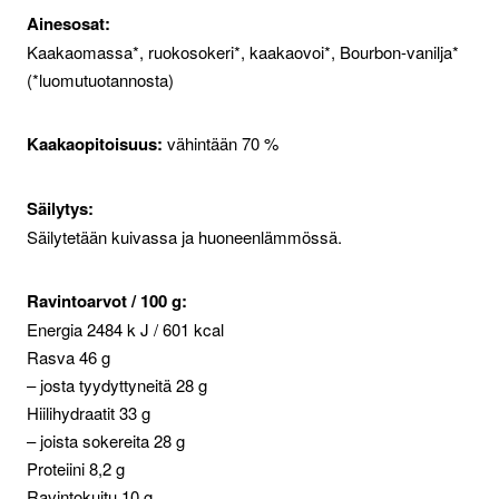
Ainesosat:
Kaakaomassa*, ruokosokeri*, kaakaovoi*, Bourbon-vanilja*
(*luomutuotannosta)
Kaakaopitoisuus:
vähintään 70 %
Säilytys:
Säilytetään kuivassa ja huoneenlämmössä.
Ravintoarvot / 100 g:
Energia 2484 k J / 601 kcal
Rasva 46 g
– josta tyydyttyneitä 28 g
Hiilihydraatit 33 g
– joista sokereita 28 g
Proteiini 8,2 g
Ravintokuitu 10 g