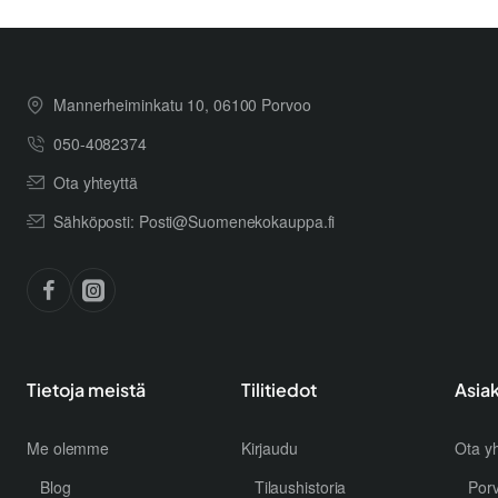
Mannerheiminkatu 10, 06100 Porvoo
050-4082374
Ota yhteyttä
Sähköposti: Posti@Suomenekokauppa.fi
Tietoja meistä
Tilitiedot
Asia
Me olemme
Kirjaudu
Ota yh
Blog
Tilaushistoria
Por