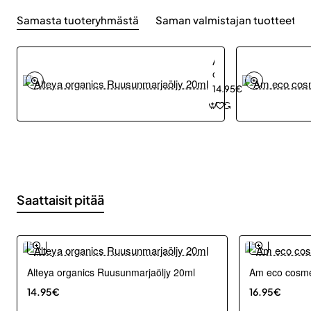
Samasta tuoteryhmästä
Saman valmistajan tuotteet
Alteya
organics
Ruusunmarjaöljy
14.95€
20ml
Saattaisit pitää
Alteya organics Ruusunmarjaöljy 20ml
Am eco cosmet
14.95€
16.95€