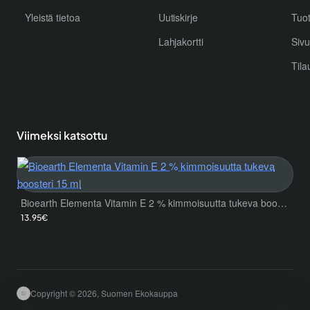
Yleistä tietoa
Uutiskirje
Tuo
Lahjakortti
Sivu
Tila
Viimeksi katsottu
Bioearth Elementa Vitamin E 2 % kimmoisuutta tukeva boosteri 15 ml
13.95€
Copyright © 2026, Suomen Ekokauppa