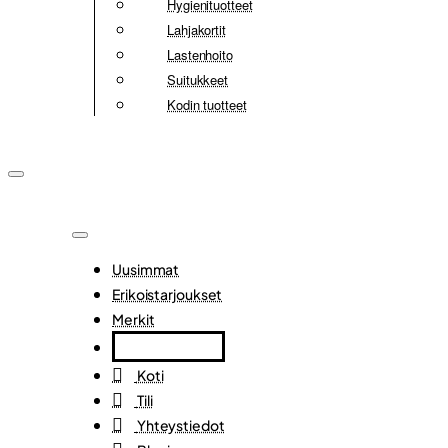
Hygienituotteet
Lahjakortit
Lastenhoito
Suitukkeet
Kodin tuotteet
Uusimmat
Erikoistarjoukset
Merkit
Koti
Tili
Yhteystiedot