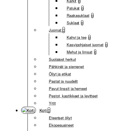
Karkit
0
Patukat
0
Raakasuklaat
0
Suklaat
0
Juomat
Kahvi ja tee
0
Kasvipohjaiset juomat
0
Mehut ja limsat
0
Suolaiset herkut
Pähkinät ja siemenet
Öljyt ja etikat
Pastat ja nuudelit
Pavut linssit ja herneet
Pestot, kastikkeet ja levitteet
Yrtit
Koti
Eteeriset öljyt
Ekopesuaineet