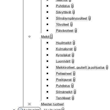
Puhdistus
0
Sävyttävät
0
Silmänympärysvoiteet
0
Yövoiteet
0
Päivävoiteet
0
Meikit
Huulimeikit
0
Kulmakynät
0
Kynsilakat
0
Luomivärit
0
Meikkivoiteet, puuterit ja pohjustus
0
Peiteaineet
0
Poskipunat
0
Puhdistus
0
Silmämeikit
0
Tarvikkeet
0
Miesten tuotteet