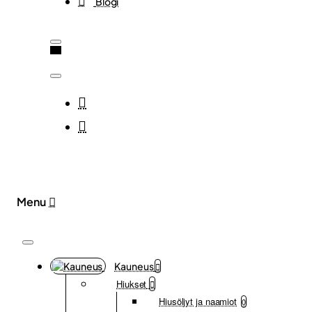
Blogi
Kauneus
Hiukset
Hiusöljyt ja naamiot
0