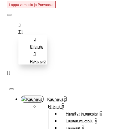
Loppu verkosta ja Porvoosta
Loppu verkosta ja Porvoosta
Tili
Kirjaudu
Rekisteröi
Kauneus
Hiukset
Hiusöljyt ja naamiot
0
Hiusten muotoilu
0
Hiusvärit
0