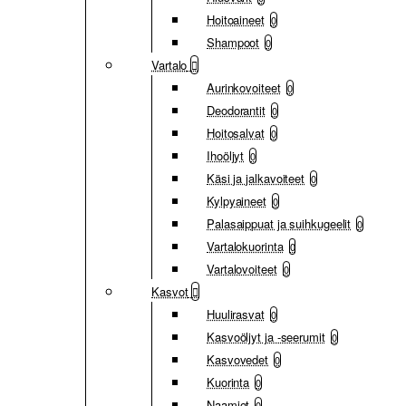
Hoitoaineet
0
Shampoot
0
Vartalo
Aurinkovoiteet
0
Deodorantit
0
Hoitosalvat
0
Ihoöljyt
0
Käsi ja jalkavoiteet
0
Kylpyaineet
0
Palasaippuat ja suihkugeelit
0
Vartalokuorinta
0
Vartalovoiteet
0
Kasvot
Huulirasvat
0
Kasvoöljyt ja -seerumit
0
Kasvovedet
0
Kuorinta
0
Naamiot
0