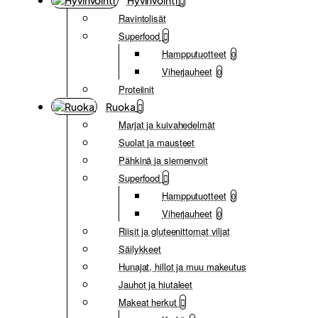
Hyvinvointi
Ravintolisät
Superfood
Hampputuotteet
0
Viherjauheet
0
Proteiinit
Ruoka
Marjat ja kuivahedelmät
Suolat ja mausteet
Pähkinä ja siemenvoit
Superfood
Hampputuotteet
0
Viherjauheet
0
Riisit ja gluteenittomat viljat
Säilykkeet
Hunajat, hillot ja muu makeutus
Jauhot ja hiutaleet
Makeat herkut