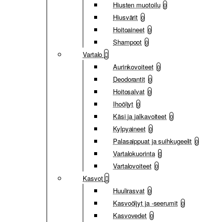
Hiusten muotoilu
0
Hiusvärit
0
Hoitoaineet
0
Shampoot
0
Vartalo
Aurinkovoiteet
0
Deodorantit
0
Hoitosalvat
0
Ihoöljyt
0
Käsi ja jalkavoiteet
0
Kylpyaineet
0
Palasaippuat ja suihkugeelit
0
Vartalokuorinta
0
Vartalovoiteet
0
Kasvot
Huulirasvat
0
Kasvoöljyt ja -seerumit
0
Kasvovedet
0