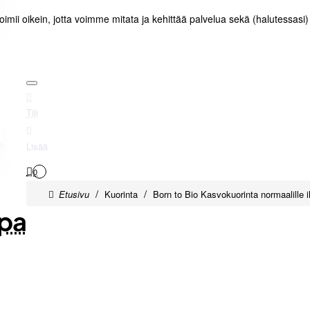
toimii oikein, jotta voimme mitata ja kehittää palvelua sekä (halutessasi
Tili
Lisää
0
home
Kuorinta
Born to Bio Kasvokuorinta normaalill
pa