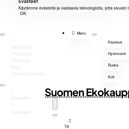
Evästeet
Käytämme evästeitä ja vastaavia teknologioita, jotta sivusto 
OK
Menu
Kauneus
050-4082374
Yhteystiedot
Hyvinvointi
Tilaustiedot
Ruoka
Blogi
Porvoon Ekokauppa
Koti
Suomen Ekokaup
Ekokauppa
Ekokauppa
Tili