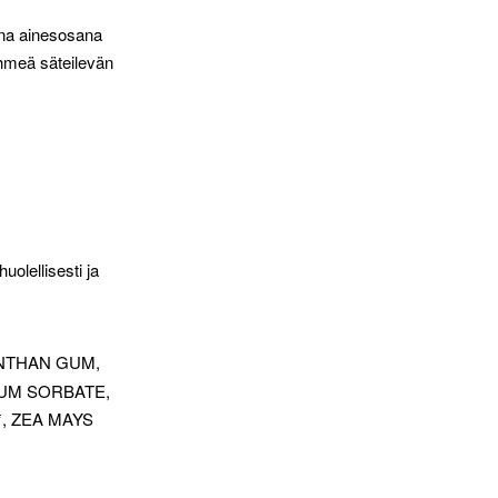
vana ainesosana
ehmeä säteilevän
uolellisesti ja
NTHAN GUM,
IUM SORBATE,
, ZEA MAYS