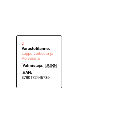
Varastotilanne:
Loppu verkosta ja
Porvoosta
Valmistaja:
BORN
EAN:
3760172445739