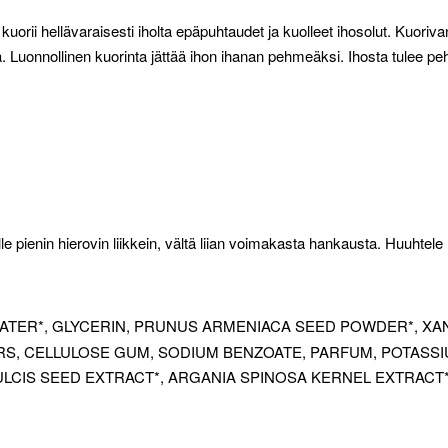
kuorii hellävaraisesti iholta epäpuhtaudet ja kuolleet ihosolut. Kuori
. Luonnollinen kuorinta jättää ihon ihanan pehmeäksi. Ihosta tulee p
le pienin hierovin liikkein, vältä liian voimakasta hankausta. Huuhtele h
ATER*, GLYCERIN, PRUNUS ARMENIACA SEED POWDER*, XA
RS, CELLULOSE GUM, SODIUM BENZOATE, PARFUM, POTASS
DULCIS SEED EXTRACT*, ARGANIA SPINOSA KERNEL EXTRACT*