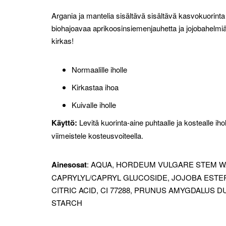
Argania ja mantelia sisältävä sisältävä kasvokuorinta 
biohajoavaa aprikoosinsiemenjauhetta ja jojobahelmiä
kirkas!
Normaalille iholle
Kirkastaa ihoa
Kuivalle iholle
Käyttö:
Levitä kuorinta-aine puhtaalle ja kostealle ihol
viimeistele kosteusvoiteella.
Ainesosat
: AQUA, HORDEUM VULGARE STEM W
CAPRYLYL/CAPRYL GLUCOSIDE, JOJOBA ESTE
CITRIC ACID, CI 77288, PRUNUS AMYGDALUS 
STARCH