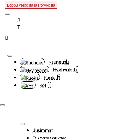
Loppu verkosta ja Porvoosta
Loppu verkosta ja Porvoosta
Tili
Kauneus
Hyvinvointi
Ruoka
Koti
Uusimmat
Erikoistarjoukset