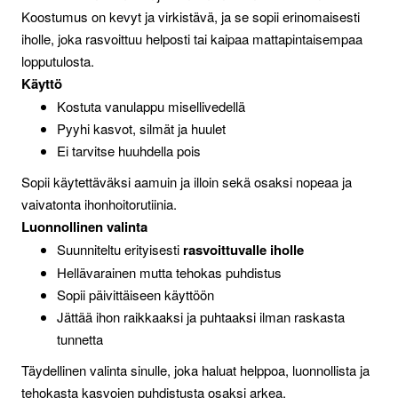
Koostumus on kevyt ja virkistävä, ja se sopii erinomaisesti
iholle, joka rasvoittuu helposti tai kaipaa mattapintaisempaa
lopputulosta.
Käyttö
Kostuta vanulappu misellivedellä
Pyyhi kasvot, silmät ja huulet
Ei tarvitse huuhdella pois
Sopii käytettäväksi aamuin ja illoin sekä osaksi nopeaa ja
vaivatonta ihonhoitorutiinia.
Luonnollinen valinta
Suunniteltu erityisesti
rasvoittuvalle iholle
Hellävarainen mutta tehokas puhdistus
Sopii päivittäiseen käyttöön
Jättää ihon raikkaaksi ja puhtaaksi ilman raskasta
tunnetta
Täydellinen valinta sinulle, joka haluat helppoa, luonnollista ja
tehokasta kasvojen puhdistusta osaksi arkea.