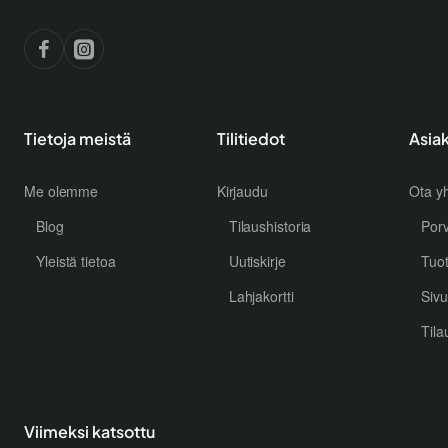
Tietoja meistä
Tilitiedot
Asia
Me olemme
Kirjaudu
Ota yh
Blog
Tilaushistoria
Por
Yleistä tietoa
Uutiskirje
Tuo
Lahjakortti
Sivu
Tila
Viimeksi katsottu