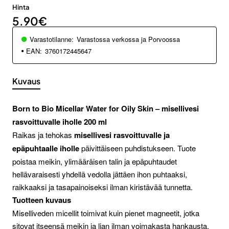
Hinta
5.90€
Varastotilanne:
Varastossa verkossa ja Porvoossa
EAN:
3760172445647
Kuvaus
Born to Bio Micellar Water for Oily Skin – misellivesi
rasvoittuvalle iholle 200 ml
Raikas ja tehokas
misellivesi rasvoittuvalle ja
epäpuhtaalle iholle
päivittäiseen puhdistukseen. Tuote
poistaa meikin, ylimääräisen talin ja epäpuhtaudet
hellävaraisesti yhdellä vedolla jättäen ihon puhtaaksi,
raikkaaksi ja tasapainoiseksi ilman kiristävää tunnetta.
Tuotteen kuvaus
Miselliveden micellit toimivat kuin pienet magneetit, jotka
sitovat itseensä meikin ja lian ilman voimakasta hankausta.