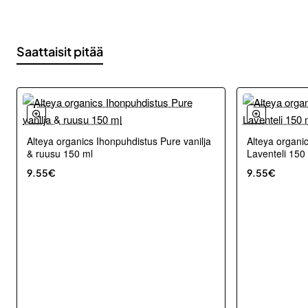
Saattaisit pitää
Alteya organics Ihonpuhdistus Pure vanilja
Alteya organi
& ruusu 150 ml
Laventeli 150
9.55€
9.55€