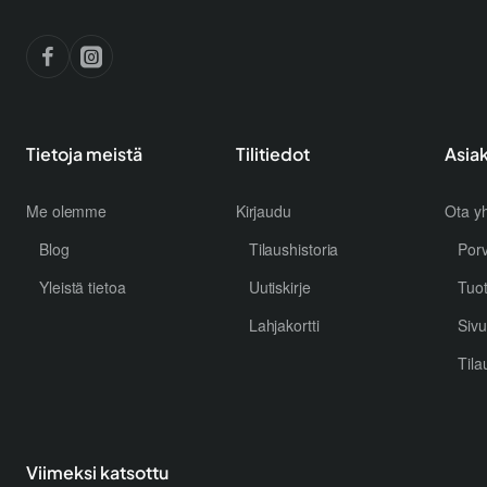
Tietoja meistä
Tilitiedot
Asia
Me olemme
Kirjaudu
Ota yh
Blog
Tilaushistoria
Por
Yleistä tietoa
Uutiskirje
Tuo
Lahjakortti
Sivu
Tila
Viimeksi katsottu