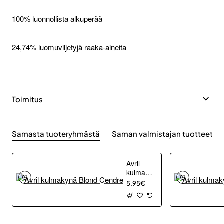
100% luonnollista alkuperää
24,74% luomuviljetyjä raaka-aineita
Toimitus
Samasta tuoteryhmästä
Saman valmistajan tuotteet
Avril
kulmakynä
Blond
5.95€
Cendre