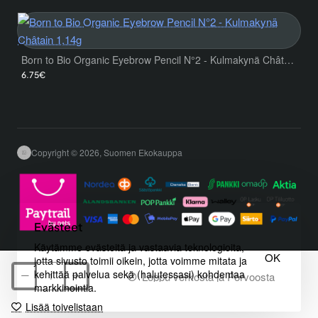
Born to Bio Organic Eyebrow Pencil N°2 - Kulmakynä Châtain 1,14g
6.75€
Copyright © 2026, Suomen Ekokauppa
Evästeet
Käytämme evästeitä ja vastaavia teknologioita,
OK
jotta sivusto toimii oikein, jotta voimme mitata ja
kehittää palvelua sekä (halutessasi) kohdentaa
Loppu verkosta ja Porvoosta
markkinointia.
Lisää toivelistaan