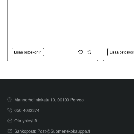
Lisää ostoskoriin
Lisää ostoskor
Mannerheiminkatu 10, 06100 Porvoo
050-4082374
Ota yhteyttä
Sähköposti: Posti@Suomenekokauppa.fi