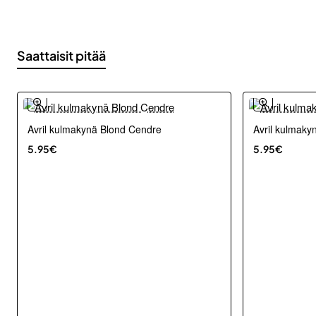
Saattaisit pitää
Avril kulmakynä Blond Cendre
Avril kulmaky
5.95€
5.95€