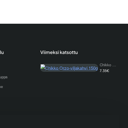
lu
Viimeksi katsottu
Chikko Orzo-viljakahvi 150g
7.35€
uppa
me