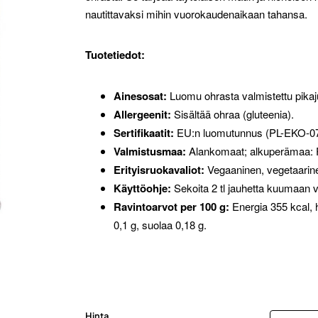
nautittavaksi mihin vuorokaudenaikaan tahansa.
Tuotetiedot:
Ainesosat:
Luomu ohrasta valmistettu pika
Allergeenit:
Sisältää ohraa (gluteenia).
Sertifikaatit:
EU:n luomutunnus (PL-EKO-07
Valmistusmaa:
Alankomaat; alkuperämaa: 
Erityisruokavaliot:
Vegaaninen, vegetaarine
Käyttöohje:
Sekoita 2 tl jauhetta kuumaan v
Ravintoarvot per 100 g:
Energia 355 kcal, hi
0,1 g, suolaa 0,18 g.
Hinta