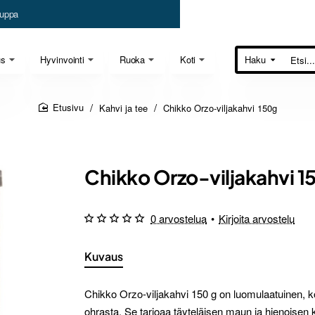
uppa
us
Hyvinvointi
Ruoka
Koti
Haku
Etsi...
Kahvi ja tee
Chikko Orzo-viljakahvi 150g
home
Chikko Orzo-viljakahvi 1
0 arvostelua
•
Kirjoita arvostelu
Kuvaus
Chikko Orzo-viljakahvi 150 g on luomulaatuinen, ko
ohrasta. Se tarjoaa täyteläisen maun ja hienoisen k