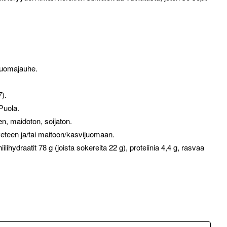
juomajauhe.
).
Puola.
n, maidoton, soijaton.
eteen ja/tai maitoon/kasvijuomaan.
ilihydraatit 78 g (joista sokereita 22 g), proteiinia 4,4 g, rasvaa