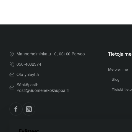
Mannerheiminkatu 10, 06100 Porvoo
Tietoja me
050-4082374
Me olemme
Ota yhteyttä
Blog
Sähköposti:
Yleistä tiet
Posti@Suomenekokauppa.fi
Evästeet