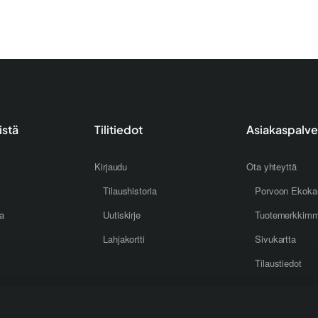
istä
Tilitiedot
Asiakaspalve
Kirjaudu
Ota yhteyttä
Tilaushistoria
Porvoon Ekoka
oa
Uutiskirje
Tuotemerkkim
Lahjakortti
Sivukartta
Tilaustiedot