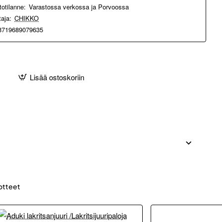
totilanne:
Varastossa verkossa ja Porvoossa
taja:
CHIKKO
8719689079635
Lisää ostoskoriin
otteet