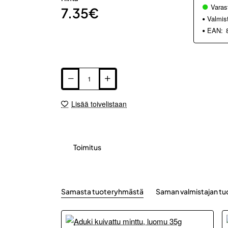
Varas
7.35€
Valmis
EAN:
Lisää toivelistaan
Toimitus
Samasta tuoteryhmästä
Saman valmistajan tu