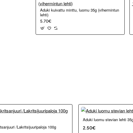
Aduki kuivattu minttu, luomu 35g (vihermintun
lehti)
5.70€
Aduki luomu stevian lehti 35
tsanjuuri /Lakritsijuuripaloja 100g
2.50€