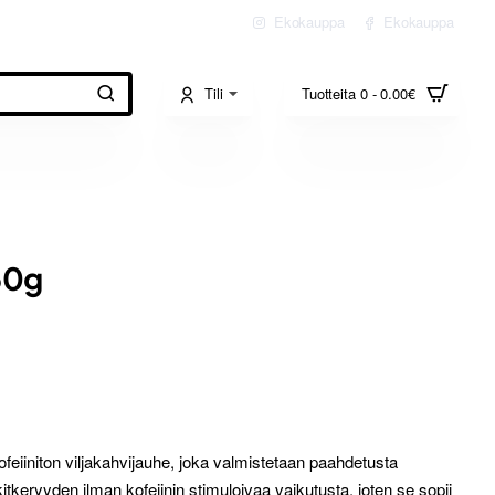
Ekokauppa
Ekokauppa
Tili
Tuotteita 0 - 0.00€
50g
feiiniton viljakahvijauhe, joka valmistetaan paahdetusta
itkeryyden ilman kofeiinin stimuloivaa vaikutusta, joten se sopii