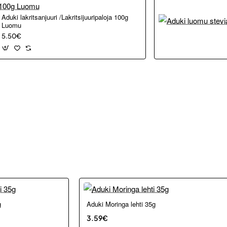
Aduki lakritsanjuuri /Lakritsijuuripaloja 100g
Luomu
5.50€
Loppu verkosta ja Porvoosta
g
Aduki Moringa lehti 35g
3.59€