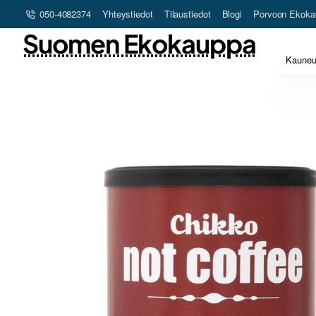
050-4082374
Yhteystiedot
Tilaustiedot
Blogi
Porvoon Ekoka
Suomen Ekokauppa
Kaune