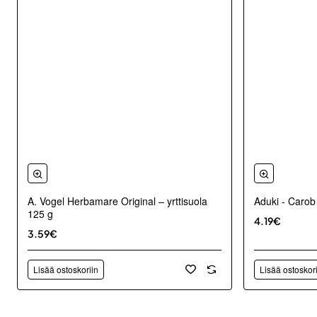
A. Vogel Herbamare Original – yrttisuola
Aduki - Carob
125 g
4.19€
3.59€
Lisää ostoskoriin
Lisää ostoskor