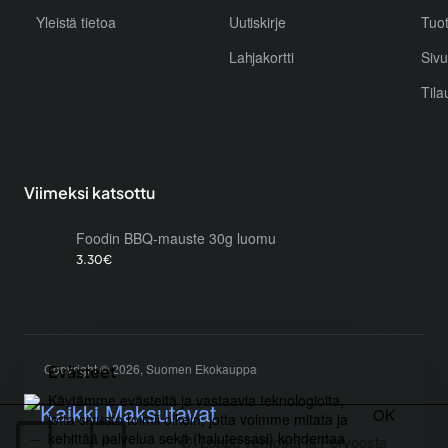
Yleistä tietoa
Uutiskirje
Tuo
Lahjakortti
Sivu
Tila
Viimeksi katsottu
Foodin BBQ-mauste 30g luomu
3.30€
Copyright © 2026, Suomen Ekokauppa
Evästeet
Käytämme evästeitä ja vastaavia teknologioita,
OK
jotta sivusto toimii oikein, jotta voimme mitata ja
kehittää palvelua sekä (halutessasi) kohdentaa
Loppu verkosta ja Porvoosta