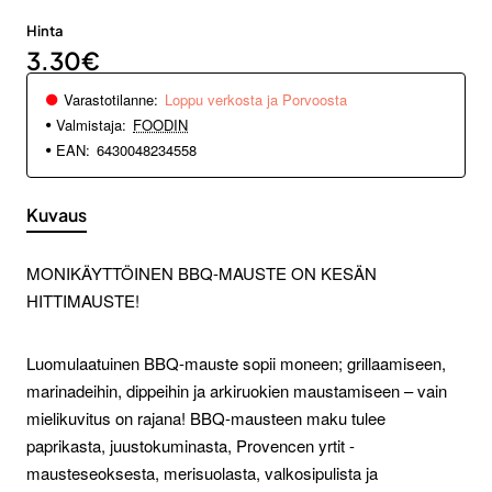
Hinta
3.30€
Varastotilanne:
Loppu verkosta ja Porvoosta
Valmistaja:
FOODIN
EAN:
6430048234558
Kuvaus
MONIKÄYTTÖINEN BBQ-MAUSTE ON KESÄN
HITTIMAUSTE!
Luomulaatuinen BBQ-mauste sopii moneen; grillaamiseen,
marinadeihin, dippeihin ja arkiruokien maustamiseen – vain
mielikuvitus on rajana! BBQ-mausteen maku tulee
paprikasta, juustokuminasta, Provencen yrtit -
mausteseoksesta, merisuolasta, valkosipulista ja