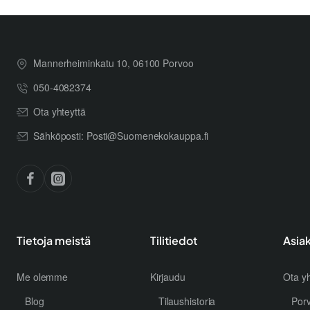
Mannerheiminkatu 10, 06100 Porvoo
050-4082374
Ota yhteyttä
Sähköposti: Posti@Suomenekokauppa.fi
Tietoja meistä
Tilitiedot
Asia
Me olemme
Kirjaudu
Ota yh
Blog
Tilaushistoria
Por