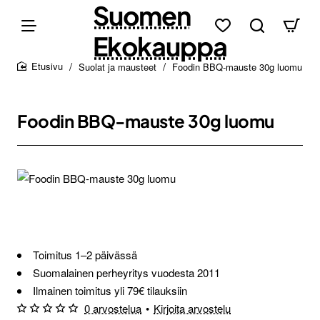
Suomen
Ekokauppa
Suolat ja mausteet
Foodin BBQ-mauste 30g luomu
home
Foodin BBQ-mauste 30g luomu
Loppu verkosta ja Porvoosta
Toimitus 1–2 päivässä
Suomalainen perheyritys vuodesta 2011
Ilmainen toimitus yli 79€ tilauksiin
0 arvostelua
•
Kirjoita arvostelu