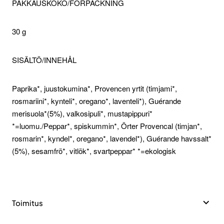
PAKKAUSKOKO/FÖRPACKNING
30 g
SISÄLTÖ/INNEHÅL
Paprika*, juustokumina*, Provencen yrtit (timjami*,
rosmariini*, kynteli*, oregano*, laventeli*), Guérande
merisuola*(5%), valkosipuli*, mustapippuri*
*=luomu./Peppar*, spiskummin*, Örter Provencal (timjan*,
rosmarin*, kyndel*, oregano*, lavendel*), Guérande havssalt*
(5%), sesamfrö*, vitlök*, svartpeppar* *=ekologisk
Toimitus