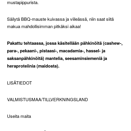
mustapippurista.
Säilytä BBQ-mauste kuivassa ja viileässä, niin saat siitä
makua mahdollisimman pitkäksi aikaa!
Pakattu tehtaassa, jossa käsitellään pähkinöitä (cashew-,
para-, pekaani-, pistaasi-, macadamia-, hassel- ja
saksanpähkinöitä) mantelia, seesaminsiemeniä ja
heraproteiinia (maidosta).
LISÄTIEDOT
VALMISTUSMAA/TILLVERKNINGSLAND
Useita maita