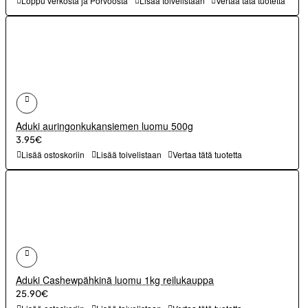
Loppu verkosta ja Porvoosta
Lisää toivelistaan
Vertaa tätä tuotetta
Aduki auringonkukansiemen luomu 500g
3.95€
Lisää ostoskoriin
Lisää toivelistaan
Vertaa tätä tuotetta
Aduki Cashewpähkinä luomu 1kg reilukauppa
25.90€