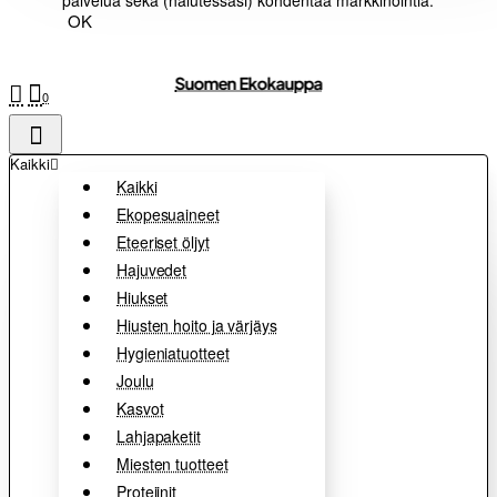
palvelua sekä (halutessasi) kohdentaa markkinointia.
OK
Suomen Ekokauppa
0
Kaikki
Kaikki
Ekopesuaineet
Eteeriset öljyt
Hajuvedet
Hiukset
Hiusten hoito ja värjäys
Hygieniatuotteet
Joulu
Kasvot
Lahjapaketit
Miesten tuotteet
Proteiinit