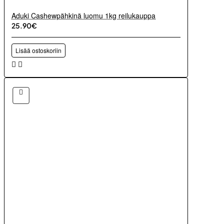
Aduki Cashewpähkinä luomu 1kg reilukauppa
25.90€
Lisää ostoskoriin