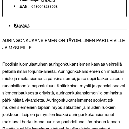
EAN:
6430048233568
Kuvaus
AURINGONKUKANSIEMEN ON TÄYDELLINEN PARI LEIVILLE
JA MYSLEILLE
Foodinin luomulaatuinen auringonkukansiemen kasvaa vehreillä
pelloilla ilman torjunta-aineita. Auringonkukansiemen on maultaan
mieto ja muita siemeniä pähkinäisempi, ja se sopii kaikenlaiseen
ruoanlaittoon ja naposteluun. Kotitekoiset myslit ja granolat saavat
siemenripauksesta erityistä, auringonkukansiemenille ominaista
pähkinäistä vivahdetta. Auringonkukansiemenet sopivat toki
muiden siemenien tapaan myös salaattien ja muiden ruokien
joukkoon. Leipien ja myslien lisäksi auringonkukansiemenet
maistuvat herkullisena uunissa paahdettuna itämaiseen tapaan.
Ripottele päälle lempimaustettasi, ja viimeistele paahdetut