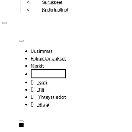
Suitukkeet
Kodin tuotteet
Uusimmat
Erikoistarjoukset
Merkit
Koti
Tili
Yhteystiedot
Blogi