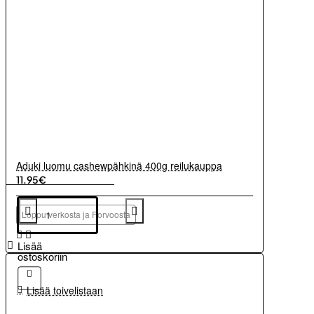
Aduki luomu cashewpähkinä 400g reilukauppa
11.95€
Loppu verkosta ja Porvoosta
Lisää
ostoskoriin
Lisää toivelistaan