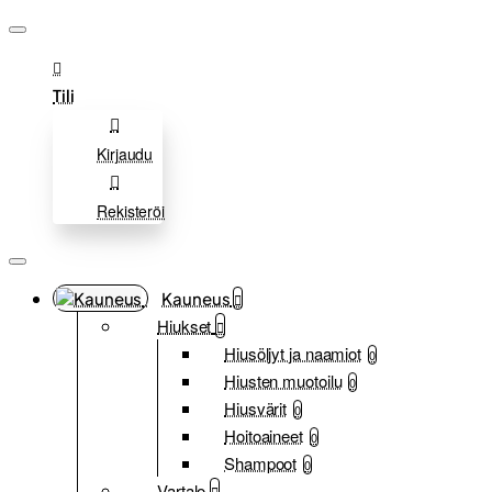
Tili
Kirjaudu
Rekisteröi
Kauneus
Hiukset
Hiusöljyt ja naamiot
0
Hiusten muotoilu
0
Hiusvärit
0
Hoitoaineet
0
Shampoot
0
Vartalo