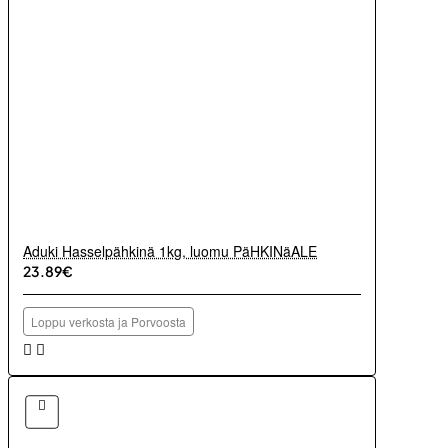
Aduki Hasselpähkinä 1kg, luomu PäHKINäALE
23.89€
Loppu verkosta ja Porvoosta