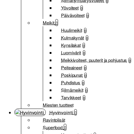
Silmänympärysvoiteet
0
Yövoiteet
0
Päivävoiteet
0
Meikit
Huulimeikit
0
Kulmakynät
0
Kynsilakat
0
Luomivärit
0
Meikkivoiteet, puuterit ja pohjustus
0
Peiteaineet
0
Poskipunat
0
Puhdistus
0
Silmämeikit
0
Tarvikkeet
0
Miesten tuotteet
Hyvinvointi
Ravintolisät
Superfood