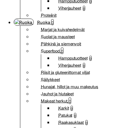
Hampputuotteet
0
Viherjauheet
0
Proteiinit
Ruoka
Marjat ja kuivahedelmät
Suolat ja mausteet
Pähkinä ja siemenvoit
Superfood
Hampputuotteet
0
Viherjauheet
0
Riisit ja gluteenittomat viljat
Säilykkeet
Hunajat, hillot ja muu makeutus
Jauhot ja hiutaleet
Makeat herkut
Karkit
0
Patukat
0
Raakasuklaat
0