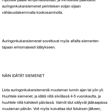
auringonkukansiemenet perinteisen soijan sijaan
vähäsuolaisemmalla kookosaminolla.
Auringonkukansiemenet soveltuvat myös aflalfa-siementen
tapaan erinomaisesti idätykseen.
NÄIN IDÄTÄT SIEMENET
Liota auringonkukansiemeniä muutaman tunnin ajan tai yön yli.
Huuhtele siemenet, ja idätä niitä siivilässä 4-5 vuorokautta, ja
huuhtele niitä kahdesti päivässä. Valmiit idut säilyvät jääkaapissa
muutaman päivän. Voit myös kuivattaa idut liotuksen jälkeen,