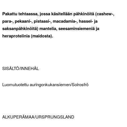
Pakattu tehtaassa, jossa käsitellään pähkinöitä (cashew-,
para-, pekaani-, pistaasi-, macadamia-, hassel- ja
saksanpähkinöitä) mantelia, seesaminsiemeniä ja
heraproteiinia (maidosta).
SISÄLTÖ/INNEHÅL
Luomutuotettu auringonkukansiemen/Solrosfrö
ALKUPERÄMAA/URSPRUNGSLAND