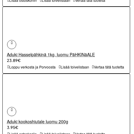
Lisää ostoskoriin
Lisää toivelistaan
Vertaa tätä tuotetta
Aduki Hasselpähkinä 1kg, luomu PäHKINäALE
23.89€
Loppu verkosta ja Porvoosta
Lisää toivelistaan
Vertaa tätä tuotetta
Aduki kookoshiutale luomu 200g
3.95€
Lisää ostoskoriin
Lisää toivelistaan
Vertaa tätä tuotetta