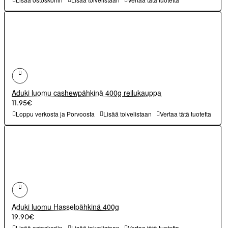
Aduki luomu cashewpähkinä 400g reilukauppa
11.95€
Loppu verkosta ja Porvoosta
Lisää toivelistaan
Vertaa tätä tuotetta
Aduki luomu Hasselpähkinä 400g
19.90€
Lisää ostoskoriin
Lisää toivelistaan
Vertaa tätä tuotetta