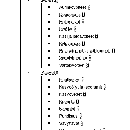
Aurinkovoiteet
0
Deodorantit
0
Hoitosalvat
0
Ihoöljyt
0
Käsi ja jalkavoiteet
0
Kylpyaineet
0
Palasaippuat ja suihkugeelit
0
Vartalokuorinta
0
Vartalovoiteet
0
Kasvot
Huulirasvat
0
Kasvoöljyt ja -seerumit
0
Kasvovedet
0
Kuorinta
0
Naamiot
0
Puhdistus
0
Sävyttävät
0