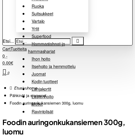
Ruoka
Suitsukkeet
Vartalo
Yrtit
Superfood
Etsi...
Hammastahnat ja
Cart
Tuotteita
hammasharjat
0 -
Ihon hoito
0.00€
Itsehoito ja hemmottelu
0
Juomat
Kodin tuotteet
home
Lahjakortit
Pähkinät ja siemenet
Lastenhoito
Foodin auringonkukansiemen 300g, luomu
Meikit
Ravintolisät
Foodin auringonkukansiemen 300g,
luomu