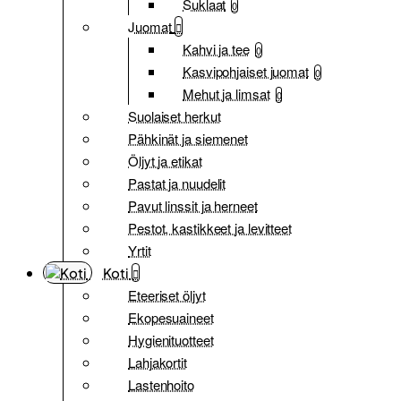
Suklaat
0
Juomat
Kahvi ja tee
0
Kasvipohjaiset juomat
0
Mehut ja limsat
0
Suolaiset herkut
Pähkinät ja siemenet
Öljyt ja etikat
Pastat ja nuudelit
Pavut linssit ja herneet
Pestot, kastikkeet ja levitteet
Yrtit
Koti
Eteeriset öljyt
Ekopesuaineet
Hygienituotteet
Lahjakortit
Lastenhoito