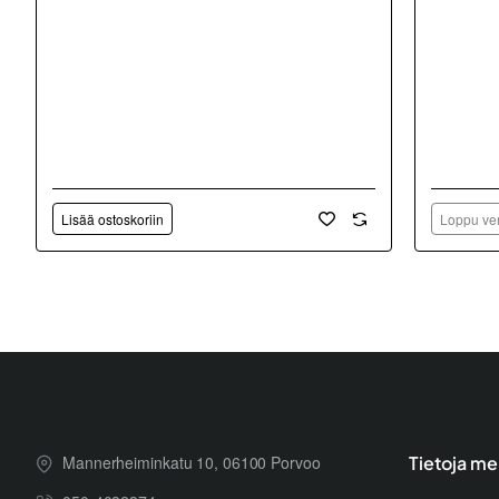
Lisää ostoskoriin
Loppu ver
Mannerheiminkatu 10, 06100 Porvoo
Tietoja me