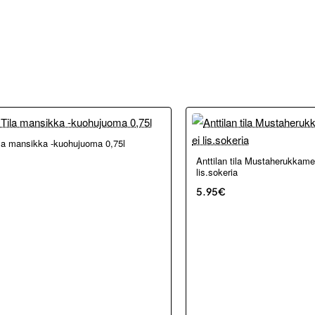
kosta ja Porvoosta
ila mansikka -kuohujuoma 0,75l
Anttilan tila Mustaherukkamehu
lis.sokeria
5.95€