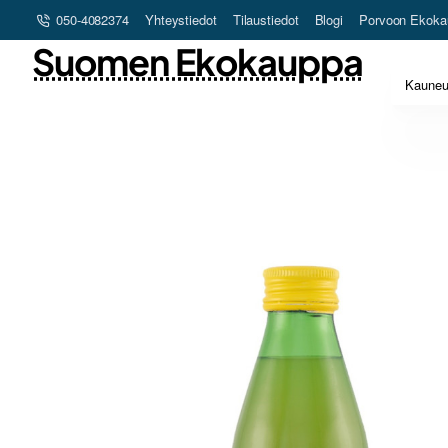
050-4082374
Yhteystiedot
Tilaustiedot
Blogi
Porvoon Ekoka
Suomen Ekokauppa
Kaune