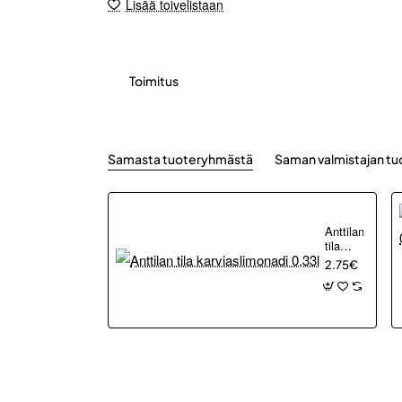
Lisää toivelistaan
Toimitus
Samasta tuoteryhmästä
Saman valmistajan tu
Anttilan
tila
karviaslimonad
2.75€
0,33l