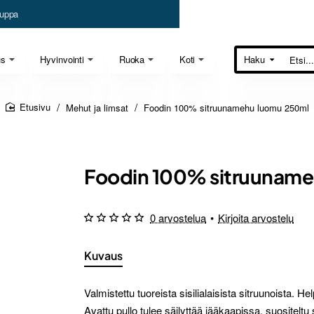
uppa
us
Hyvinvointi
Ruoka
Koti
Haku
Etsi...
Mehut ja limsat
Foodin 100% sitruunamehu luomu 250ml
home
Foodin 100% sitruuname
0 arvostelua
•
Kirjoita arvostelu
Kuvaus
Valmistettu tuoreista sisilialaisista sitruunoista. H
Avattu pullo tulee säilyttää jääkaapissa, suositeltu