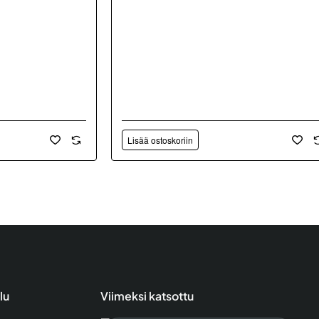
Lisää ostoskoriin
lu
Viimeksi katsottu