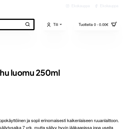
Ekokauppa
Ekokauppa
Tili
Tuotteita 0 - 0.00€
hu luomu 250ml
elppokäyttöinen ja sopii erinomaisesti kaikenlaiseen ruuanlaittoon.
 säilytysaika 7 vrk, mutta säilyy hyvin jääkaapissa jopa useita