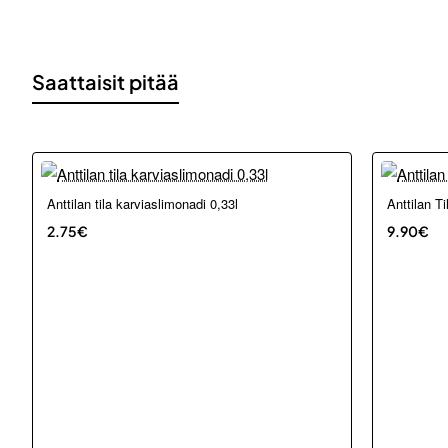
Saattaisit pitää
Loppu ver
Anttilan tila karviaslimonadi 0,33l
Anttilan T
2.75€
9.90€