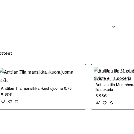
otteet
Anttilan tila Mustaher
i
Anttilan Tila mansikka -kuohujuoma 0,75l
lis.sokeria
9.90€
5.95€