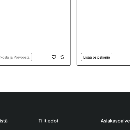
kosta ja Porvoosta
Lisää ostoskoriin
istä
Tilitiedot
Asiakaspalve