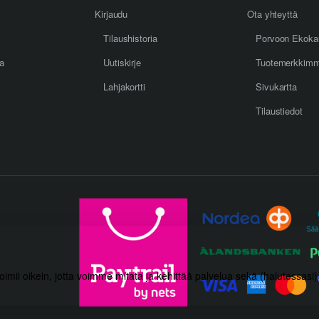
Kirjaudu
Ota yhteyttä
Tilaushistoria
Porvoon Ekoka
oa
Uutiskirje
Tuotemerkkim
Lahjakortti
Sivukartta
Tilaustiedot
toimii oikein, jotta voimme mitata ja kehittää palvelua sekä (halutessasi