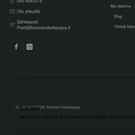
050-4082374
Me olemme
Ota yhteyttä
Blog
Sähköposti:
Yleistä tiet
Posti@Suomenekokauppa.fi
Copyright © 2026, Suomen Ekokauppa
Evästeet
Käytämme evästeitä ja vastaavia teknologioita, jotta sivusto 