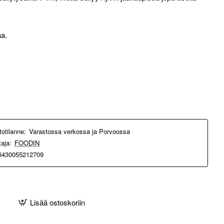
aa.
totilanne:
Varastossa verkossa ja Porvoossa
taja:
FOODIN
6430055212709
Lisää ostoskoriin