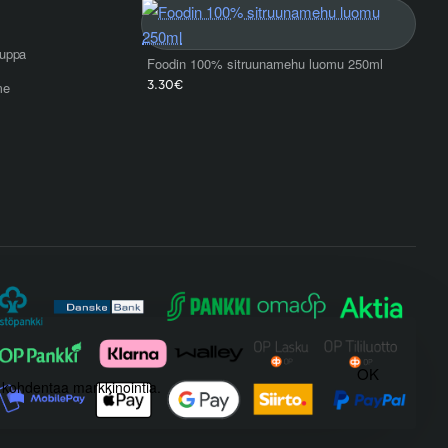
uppa
Foodin 100% sitruunamehu luomu 250ml
3.30€
me
OK
) kohdentaa markkinointia.