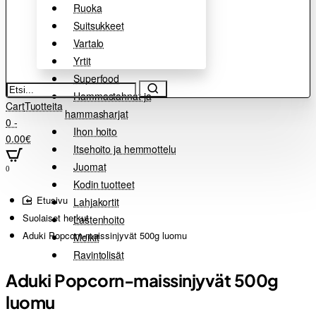
Ruoka
Suitsukkeet
Vartalo
Yrtit
Superfood
Etsi...
Hammastahnat ja
Cart
Tuotteita
hammasharjat
0 -
Ihon hoito
0.00€
Itsehoito ja hemmottelu
Juomat
0
Kodin tuotteet
home
Lahjakortit
Suolaiset herkut
Lastenhoito
Aduki Popcorn-maissinjyvät 500g luomu
Meikit
Ravintolisät
Aduki Popcorn-maissinjyvät 500g
luomu