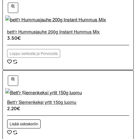
bett'r Hummusjauhe 200g Instant Hummus Mix
3.50€
Loppu verkosta ja Porvoosta
Bett'r Siemenkeksi yrtit 150g luomu
2.20€
Lisää ostoskoriin