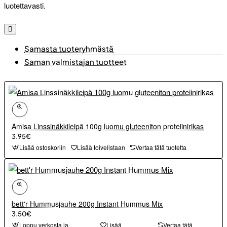
luotettavasti.
Samasta tuoteryhmästä
Saman valmistajan tuotteet
Amisa Linssinäkkileipä 100g luomu gluteeniton proteiinirikas
3.95€
Lisää ostoskoriin
Lisää toivelistaan
Vertaa tätä tuotetta
bett'r Hummusjauhe 200g Instant Hummus Mix
3.50€
Loppu verkosta ja
Lisää
Vertaa tätä