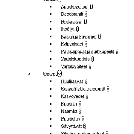
Aurinkovoiteet
0
Deodorantit
0
Hoitosalvat
0
Ihoöljyt
0
Käsi ja jalkavoiteet
0
Kylpyaineet
0
Palasaippuat ja suihkugeelit
0
Vartalokuorinta
0
Vartalovoiteet
0
Kasvot
Huulirasvat
0
Kasvoöljyt ja -seerumit
0
Kasvovedet
0
Kuorinta
0
Naamiot
0
Puhdistus
0
Sävyttävät
0
Silmänympärysvoiteet
0