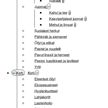
Suklaat
0
Juomat
Kahvi ja tee
0
Kasvipohjaiset juomat
0
Mehut ja limsat
0
Suolaiset herkut
Pähkinät ja siemenet
Öljyt ja etikat
Pastat ja nuudelit
Pavut linssit ja herneet
Pestot, kastikkeet ja levitteet
Yrtit
Koti
Eteeriset öljyt
Ekopesuaineet
Hygienituotteet
Lahjakortit
Lastenhoito