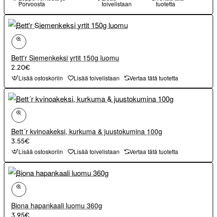
Porvoosta
toivelistaan
tuotetta
Bett'r Siemenkeksi yrtit 150g luomu
2.20€
Lisää ostoskoriin
Lisää toivelistaan
Vertaa tätä tuotetta
Bett´r kvinoakeksi, kurkuma & juustokumina 100g
3.55€
Lisää ostoskoriin
Lisää toivelistaan
Vertaa tätä tuotetta
Biona hapankaali luomu 360g
3.95€