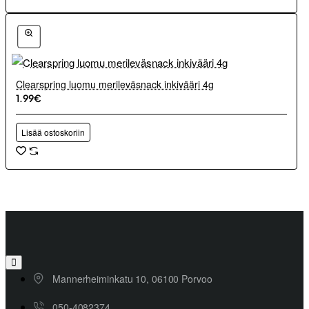
Clearspring luomu merileväsnack inkivääri 4g
1.99€
Lisää ostoskoriin
Mannerheiminkatu 10, 06100 Porvoo
050-4082374