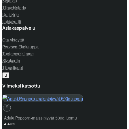
Kirjaudu
Tilaushistoria
Uutiskirje
Lahjakortti
Asiakaspalvelu
Ota yhteyttä
Porvoon Ekokauppa
Tuotemerkkimme
Sivukartta
Tilaustiedot
Viimeksi katsottu
Aduki Popcorn-maissinjyvät 500g luomu
4.40€