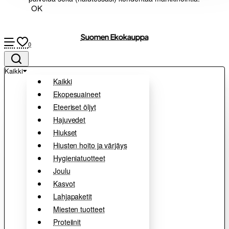
OK
Suomen Ekokauppa
0
Kaikki
Kaikki
Ekopesuaineet
Eteeriset öljyt
Hajuvedet
Hiukset
Hiusten hoito ja värjäys
Hygieniatuotteet
Joulu
Kasvot
Lahjapaketit
Miesten tuotteet
Proteiinit