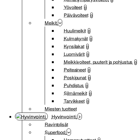
Yövoiteet
0
Päivävoiteet
0
Meikit
Huulimeikit
0
Kulmakynät
0
Kynsilakat
0
Luomivärit
0
Meikkivoiteet, puuterit ja pohjustus
0
Peiteaineet
0
Poskipunat
0
Puhdistus
0
Silmämeikit
0
Tarvikkeet
0
Miesten tuotteet
Hyvinvointi
Ravintolisät
Superfood
Hampputuotteet