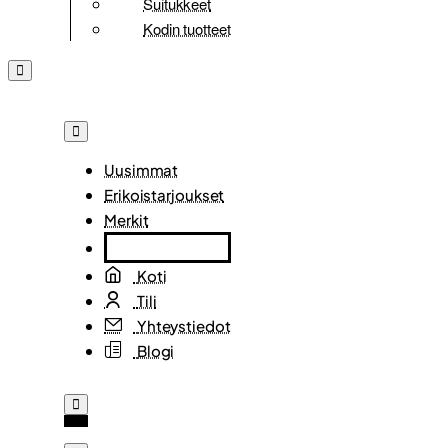
Suitukkeet
Kodin tuotteet
Uusimmat
Erikoistarjoukset
Merkit
Koti
Tili
Yhteystiedot
Blogi