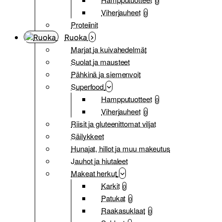
0
Viherjauheet
0
Proteiinit
Ruoka
Marjat ja kuivahedelmät
Suolat ja mausteet
Pähkinä ja siemenvoit
Superfood
Hampputuotteet
0
Viherjauheet
0
Riisit ja gluteenittomat viljat
Säilykkeet
Hunajat, hillot ja muu makeutus
Jauhot ja hiutaleet
Makeat herkut
Karkit
0
Patukat
0
Raakasuklaat
0