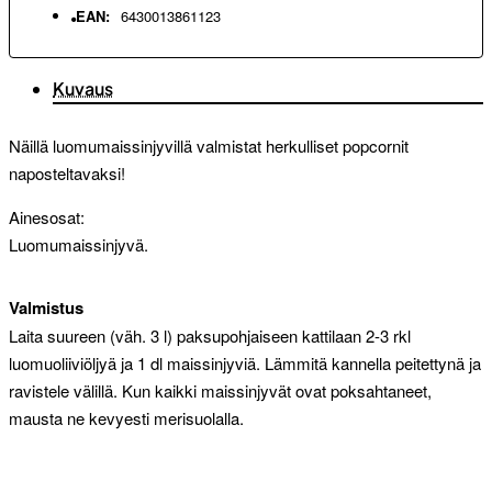
EAN:
6430013861123
Kuvaus
Näillä luomumaissinjyvillä valmistat herkulliset popcornit
naposteltavaksi!
Ainesosat:
Luomumaissinjyvä.
Valmistus
Laita suureen (väh. 3 l) paksupohjaiseen kattilaan 2-3 rkl
luomuoliiviöljyä ja 1 dl maissinjyviä. Lämmitä kannella peitettynä ja
ravistele välillä. Kun kaikki maissinjyvät ovat poksahtaneet,
mausta ne kevyesti merisuolalla.