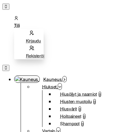
Tili
Kirjaudu
Rekisteröi
Kauneus
Hiukset
Hiusöljyt ja naamiot
0
Hiusten muotoilu
0
Hiusvärit
0
Hoitoaineet
0
Shampoot
0
Vartalo