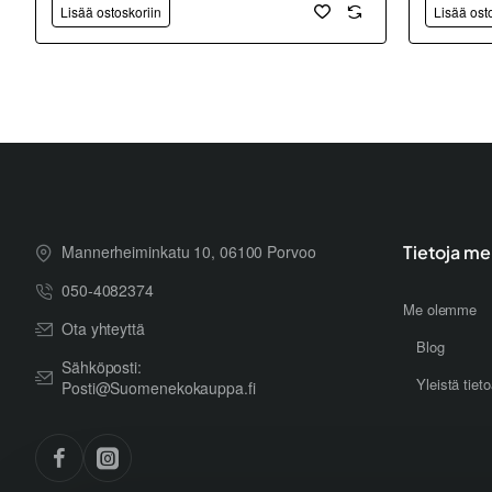
Lisää ostoskoriin
Lisää ost
Mannerheiminkatu 10, 06100 Porvoo
Tietoja me
050-4082374
Me olemme
Ota yhteyttä
Blog
Sähköposti:
Yleistä tiet
Posti@Suomenekokauppa.fi