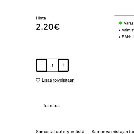
Hinta
Varas
2.20€
Valmis
EAN:
Lisää toivelistaan
Toimitus
Samasta tuoteryhmästä
Saman valmistajan tu