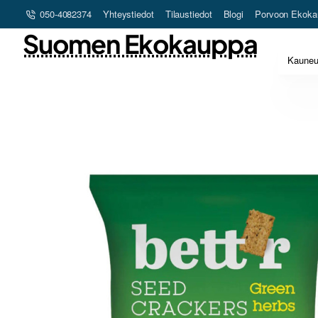
050-4082374
Yhteystiedot
Tilaustiedot
Blogi
Porvoon Ekoka
Suomen Ekokauppa
Kaune