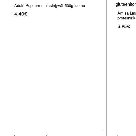
Aduki Popcorn-maissinjyvät 500g luomu
Amisa Lins
4.40€
proteiiniri
3.95€