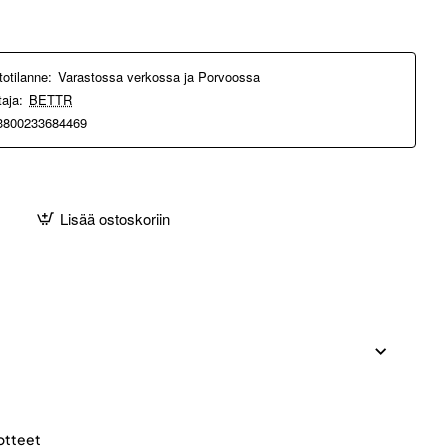
totilanne:
Varastossa verkossa ja Porvoossa
taja:
BETTR
3800233684469
Lisää ostoskoriin
otteet