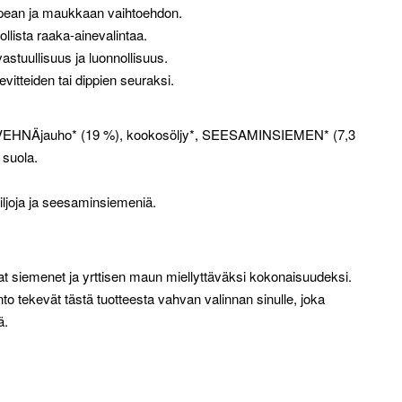
apean ja maukkaan vaihtoehdon.
ollista raaka-ainevalintaa.
stuullisuus ja luonnollisuus.
evitteiden tai dippien seuraksi.
vä VEHNÄjauho* (19 %), kookosöljy*, SEESAMINSIEMEN* (7,3
 suola.
 viljoja ja seesaminsiemeniä.
t siemenet ja yrttisen maun miellyttäväksi kokonaisuudeksi.
o tekevät tästä tuotteesta vahvan valinnan sinulle, joka
ä.