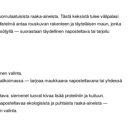
mulaatuisista raaka-aineista. Tästä keksistä tulee välipalasi
distelmä antaa rouskuvan rakenteen ja täyteläisen maun, jonka
öljyllä — suorastaan täydellinen naposteltava tai tarjoilu
nen valinta.
valikoimassa — tarjoaa maukkaana naposteltavana tai yhdessä
ava: siemenet tuovat kivaa lisää proteiiniin ja kuituun.
aposteltavaa ekologisista ja puhtaista raaka-aineista —
n valinta.