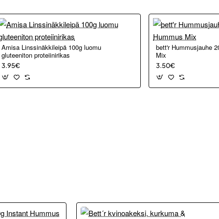
Amisa Linssinäkkileipä 100g luomu
bett'r Hummusjauhe 
gluteeniton proteiinirikas
Mix
3.95€
3.50€