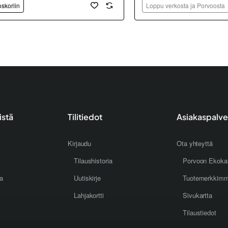
oskoriin
Loppu verkosta ja Porvoosta
istä
Tilitiedot
Asiakaspalve
Kirjaudu
Ota yhteyttä
Tilaushistoria
Porvoon Ekoka
oa
Uutiskirje
Tuotemerkkim
Lahjakortti
Sivukartta
Tilaustiedot