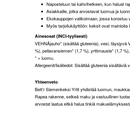
Naposteluun tai kahvihetkeen, kun haluat r
Asiakkaille, jotka arvostavat luomua ja luonn
Ekokauppojen valikoimaan, jossa korostuu va
Myös tarjoilukäyttöön: keksit ovat mainioita l
Ainesosat (INCI-tyylisesti)
VEHNÄjauho* (sisältää gluteenia), vesi, täysjy
%), pellavansiemen* (1,7 %), yrttimauste* (1,7 %),
* = luomu.
Allergeenit/lisätiedot: Sisältää gluteenia sisältäviä
Yhteenveto
Bett’r Siemenkeksi Yrtit yhdistää luomun, maukkaa
Rapea rakenne, selkeä maku ja vastuullinen tuotant
arvostat laatua eitkä halua tinkiä makuelämyksest