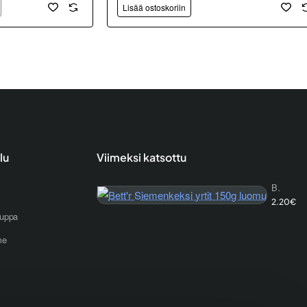
Lisää ostoskoriin
lu
Viimeksi katsottu
Bett'r Siemenkeksi yrtit 150g luomu
2.20€
uppa
me