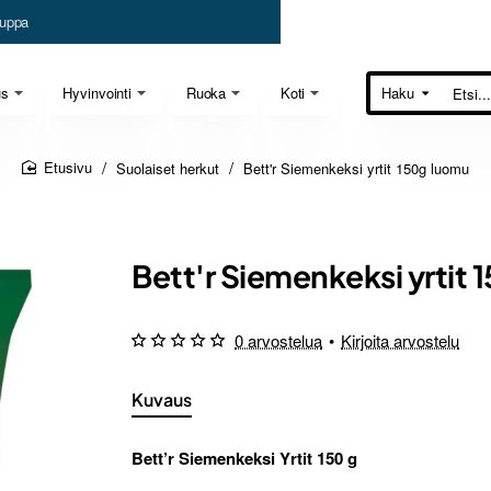
uppa
us
Hyvinvointi
Ruoka
Koti
Haku
Etsi...
Suolaiset herkut
Bett'r Siemenkeksi yrtit 150g luomu
home
Bett'r Siemenkeksi yrtit
0 arvostelua
•
Kirjoita arvostelu
Kuvaus
Bett’r Siemenkeksi Yrtit 150 g