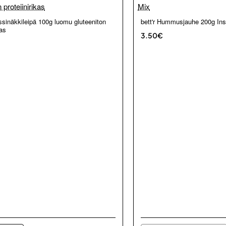
Loppu verkosta ja Porvoosta
sinäkkileipä 100g luomu gluteeniton
bett'r Hummusjauhe 200g In
kas
3.50€