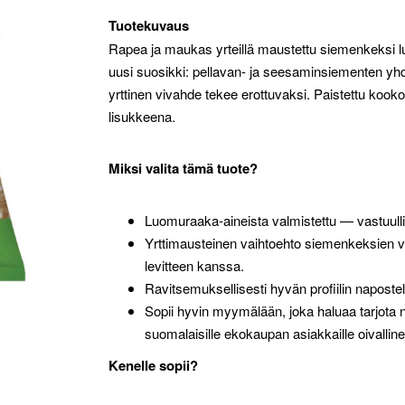
Tuotekuvaus
Rapea ja maukas yrteillä maustettu siemenkeksi luo
uusi suosikki: pellavan- ja seesaminsiementen yh
yrttinen vivahde tekee erottuvaksi. Paistettu kookos
lisukkeena.
Miksi valita tämä tuote?
Luomuraaka-aineista valmistettu — vastuulli
Yrttimausteinen vaihtoehto siemenkeksien 
levitteen kanssa.
Ravitsemuksellisesti hyvän profiilin napostelt
Sopii hyvin myymälään, joka haluaa tarjota n
suomalaisille ekokaupan asiakkaille oivalline
Kenelle sopii?