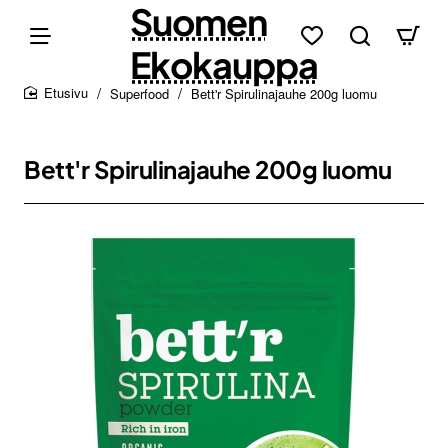
Suomen
Ekokauppa
Superfood
Bett'r Spirulinajauhe 200g luomu
home
Bett'r Spirulinajauhe 200g luomu