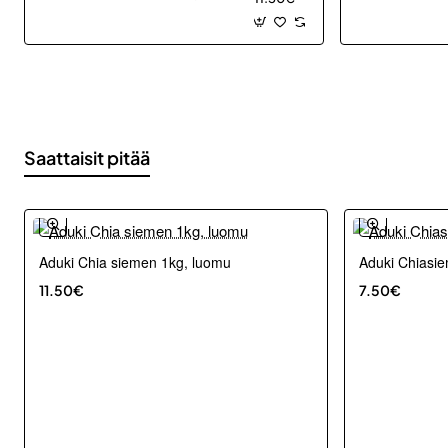
1kg,
luomu
Saattaisit pitää
Aduki Chia siemen 1kg, luomu
Aduki Chiasi
11.50€
7.50€