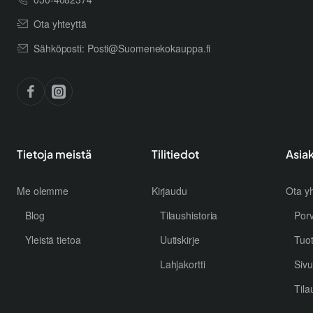
Ota yhteyttä
Sähköposti: Posti@Suomenekokauppa.fi
Tietoja meistä
Tilitiedot
Asia
Me olemme
Kirjaudu
Ota yh
Blog
Tilaushistoria
Por
Yleistä tietoa
Uutiskirje
Tuo
Lahjakortti
Sivu
Tila