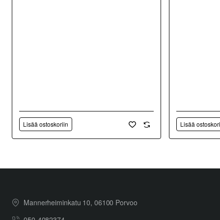
Lisää ostoskoriin
Lisää ostoskor
Mannerheiminkatu 10, 06100 Porvoo
050-4082374