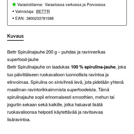
Varastotilanne:
Varastossa verkossa ja Porvoossa
Valmistaja:
BETT'R
EAN:
3800233781588
Kuvaus
Bettr Spirulinajauhe 200 g – puhdas ja ravinnerikas
superfood-jauhe
Bettr Spirulinajauhe on laadukas
100 % spirulina-jauhe
, joka
tuo päivittäiseen ruokavalioon luonnollista ravintoa ja
elinvoimaa. Spirulina on sinivihreä levä, jota pidetään yhtenä
maailman ravintorikkaimmista superfoodeista. Tämä
spirulinajauhe sopii erinomaisesti smoothien, mehun tai
jogurtin sekaan sekä kaikille, jotka haluavat lisätä
ruokavalioonsa helposti käytettävää ja ravitsevaa
lisäravintoa.