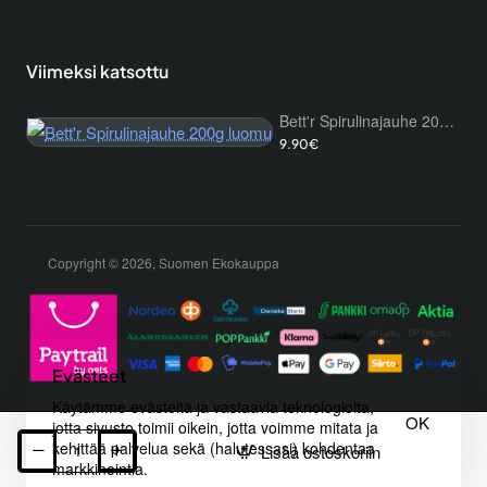
Viimeksi katsottu
Bett'r Spirulinajauhe 200g luomu
9.90€
Copyright © 2026, Suomen Ekokauppa
Evästeet
Käytämme evästeitä ja vastaavia teknologioita,
OK
jotta sivusto toimii oikein, jotta voimme mitata ja
kehittää palvelua sekä (halutessasi) kohdentaa
Lisää ostoskoriin
markkinointia.