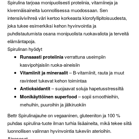
Spirulina tarjoaa monipuolisesti proteiinia, vitamiineja ja
kivennäisaineita luonnollisessa muodossaan. Sen
intensiivivihreä väri kertoo korkeasta klorofyllipitoisuudesta,
joka tukee esimerkiksi kehon hyvinvointia ja
puhdistautumista osana monipuolista ruokavaliota ja terveitä
elämäntapoja.
Spirulinan hyödyt
Runsaasti proteiinia
verrattuna useimpiin
kasvipohjaisiin ruoka-aineisiin
Vitamiinit ja mineraalit
– B-vitamiinit, rauta ja muut
ravinteet tukevat kehon toimintaa
Antioksidantit
– suojaavat soluja hapetusstressiltä
Monikäyttöinen superfood
– sopii smoothieihin,
mehuihin, puuroihin ja jälkiruokiin
Bettr Spirulinajauhe on vegaaninen, gluteeniton ja 100 %
puhdas spirulina-tuote ilman turhia lisäaineita, mikä tekee siitä
luonnollisen valinnan hyvinvointia tukeviin aterioihin.
Ainesosat