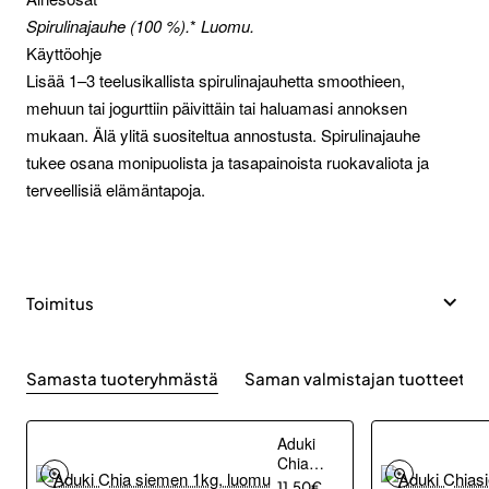
Spirulinajauhe (100 %).
*
Luomu.
Käyttöohje
Lisää 1–3 teelusikallista spirulinajauhetta smoothieen,
mehuun tai jogurttiin päivittäin tai haluamasi annoksen
mukaan. Älä ylitä suositeltua annostusta. Spirulinajauhe
tukee osana monipuolista ja tasapainoista ruokavaliota ja
terveellisiä elämäntapoja.
Toimitus
Samasta tuoteryhmästä
Saman valmistajan tuotteet
Aduki
Chia
siemen
11.50€