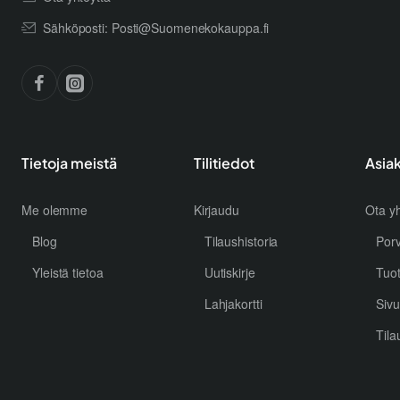
Sähköposti: Posti@Suomenekokauppa.fi
Tietoja meistä
Tilitiedot
Asia
Me olemme
Kirjaudu
Ota yh
Blog
Tilaushistoria
Por
Yleistä tietoa
Uutiskirje
Tuo
Lahjakortti
Sivu
Tila