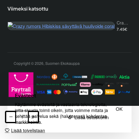
Viimeksi katsottu
Crazy rumors Hibiskiss sävyttävä huulivoide coral
7.45€
Copyright © 2026, Suomen Ekokauppa
Evästeet
Käytämme evästeitä ja vastaavia teknologioita,
OK
jotta sivusto toimii oikein, jotta voimme mitata ja
kehittää palvelua sekä (halutessasi) kohdentaa
Lisää ostoskoriin
markkinointia.
Lisää toivelistaan