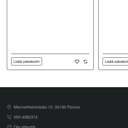
Lisää ostoskoriin
Lisää ostoskor
Mannerheiminkatu 10, 06100 Porvoo
050-4082374
Ota yhteyttä