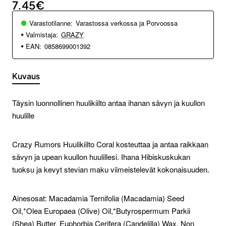
7.45€
Varastotilanne:
Varastossa verkossa ja Porvoossa
Valmistaja:
GRAZY
EAN:
0858699001392
Kuvaus
Täysin luonnollinen huulikiilto antaa ihanan sävyn ja kuullon
huulille
Crazy Rumors Huulikiilto Coral kosteuttaa ja antaa raikkaan
sävyn ja upean kuullon huulillesi. Ihana Hibiskuskukan
tuoksu ja kevyt stevian maku viimeistelevät kokonaisuuden.
Ainesosat: Macadamia Ternifolia (Macadamia) Seed
Oil,*Olea Europaea (Olive) Oil,*Butyrospermum Parkii
(Shea) Butter, Euphorbia Cerifera (Candelilla) Wax, Non