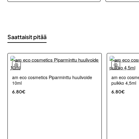
Saattaisit pitää
am eco cosmetics Piparminttu huulivoide
am eco cosmet
10ml
puikko 4,5ml
6.80€
6.80€