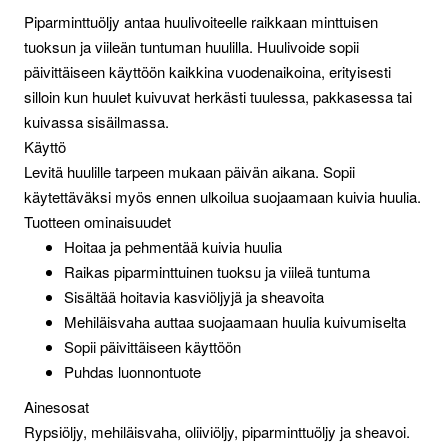
Piparminttuöljy antaa huulivoiteelle raikkaan minttuisen
tuoksun ja viileän tuntuman huulilla. Huulivoide sopii
päivittäiseen käyttöön kaikkina vuodenaikoina, erityisesti
silloin kun huulet kuivuvat herkästi tuulessa, pakkasessa tai
kuivassa sisäilmassa.
Käyttö
Levitä huulille tarpeen mukaan päivän aikana. Sopii
käytettäväksi myös ennen ulkoilua suojaamaan kuivia huulia.
Tuotteen ominaisuudet
Hoitaa ja pehmentää kuivia huulia
Raikas piparminttuinen tuoksu ja viileä tuntuma
Sisältää hoitavia kasviöljyjä ja sheavoita
Mehiläisvaha auttaa suojaamaan huulia kuivumiselta
Sopii päivittäiseen käyttöön
Puhdas luonnontuote
Ainesosat
Rypsiöljy, mehiläisvaha, oliiviöljy, piparminttuöljy ja sheavoi.