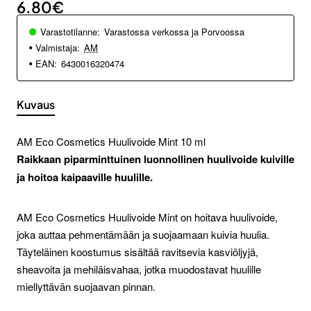
6.80€
Varastotilanne:
Varastossa verkossa ja Porvoossa
Valmistaja:
AM
EAN:
6430016320474
Kuvaus
AM Eco Cosmetics Huulivoide Mint 10 ml
Raikkaan piparminttuinen luonnollinen huulivoide kuiville
ja hoitoa kaipaaville huulille.
AM Eco Cosmetics Huulivoide Mint on hoitava huulivoide,
joka auttaa pehmentämään ja suojaamaan kuivia huulia.
Täyteläinen koostumus sisältää ravitsevia kasviöljyjä,
sheavoita ja mehiläisvahaa, jotka muodostavat huulille
miellyttävän suojaavan pinnan.