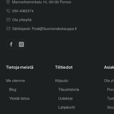
Mannerheiminkatu 10, 06100 Porvoo
050-4082374
Ota yhteyttä
Sähköposti: Posti@Suomenekokauppa.fi
Tietoja meistä
Tilitiedot
Asia
Me olemme
Kirjaudu
Ota yh
Blog
Tilaushistoria
Por
Yleistä tietoa
Uutiskirje
Tuo
Lahjakortti
Sivu