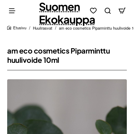
Suomen
Ekokauppa
Huulirasvat
am eco cosmetics Piparminttu huulivoide 
home
am eco cosmetics Piparminttu
huulivoide 10ml