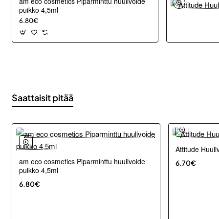
am eco cosmetics Piparminttu huulivoide
puikko 4,5ml
6.80€
Saattaisit pitää
Attitude Huuli
am eco cosmetics Piparminttu huulivoide
6.70€
puikko 4,5ml
6.80€