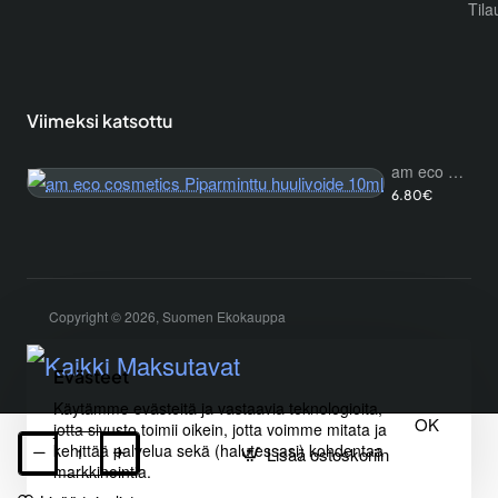
Tila
Viimeksi katsottu
am eco cosmetics Piparminttu huulivoide 10ml
6.80€
Copyright © 2026, Suomen Ekokauppa
Evästeet
Käytämme evästeitä ja vastaavia teknologioita,
OK
jotta sivusto toimii oikein, jotta voimme mitata ja
kehittää palvelua sekä (halutessasi) kohdentaa
Lisää ostoskoriin
markkinointia.