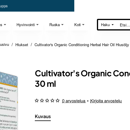
uppa
us
Hyvinvointi
Ruoka
Koti
Haku
Etsi...
Hiukset
Cultivator's Organic Conditioning Herbal Hair Oil Hiusöljy
home
Cultivator's Organic Cond
30 ml
0 arvostelua
•
Kirjoita arvostelu
Kuvaus