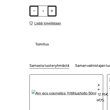
Lisää toivelistaan
Toimitus
Samasta tuoteryhmästä
Saman valmistajan tu
Am
eco
cosmeti
12.95€
Yrttihius
50ml