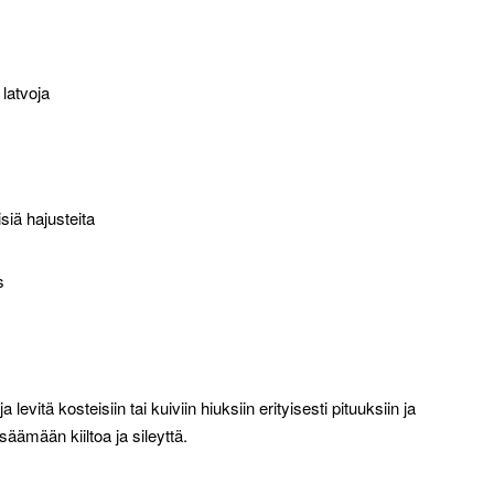
latvoja
isiä hajusteita
s
itä kosteisiin tai kuiviin hiuksiin erityisesti pituuksiin ja
säämään kiiltoa ja sileyttä.