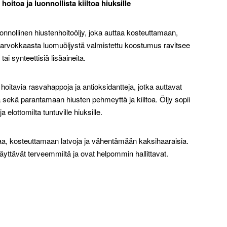
oitoa ja luonnollista kiiltoa hiuksille
uonnollinen hiustenhoitoöljy, joka auttaa kosteuttamaan,
 arvokkaasta luomuöljystä valmistettu koostumus ravitsee
tai synteettisiä lisäaineita.
 hoitavia rasvahappoja ja antioksidantteja, jotka auttavat
sekä parantamaan hiusten pehmeyttä ja kiiltoa. Öljy sopii
ja elottomilta tuntuville hiuksille.
aa, kosteuttamaan latvoja ja vähentämään kaksihaaraisia.
ttävät terveemmiltä ja ovat helpommin hallittavat.