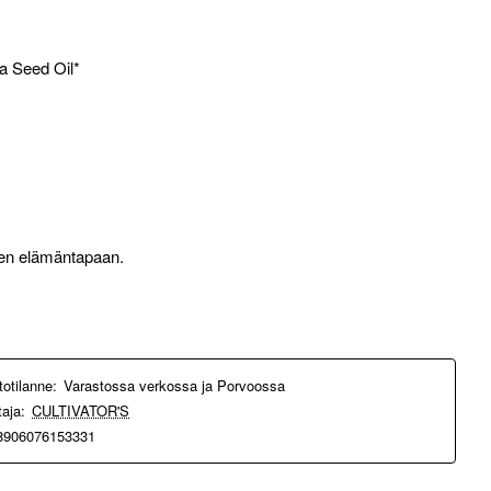
ra Seed Oil*
en elämäntapaan.
totilanne:
Varastossa verkossa ja Porvoossa
taja:
CULTIVATOR'S
8906076153331