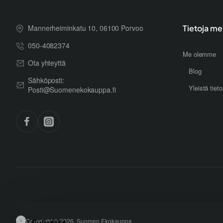
Mannerheiminkatu 10, 06100 Porvoo
Tietoja me
050-4082374
Me olemme
Ota yhteyttä
Blog
Sähköposti:
Yleistä tiet
Posti@Suomenekokauppa.fi
Copyright © 2026, Suomen Ekokauppa
Evästeet