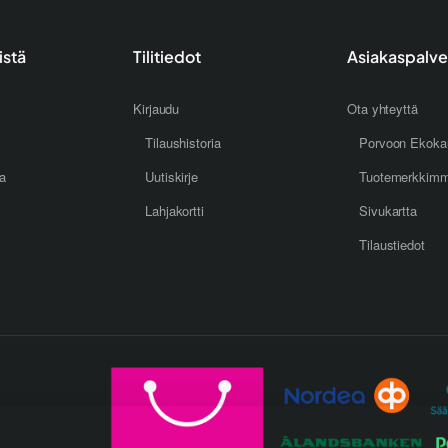
istä
Tilitiedot
Asiakaspalve
Kirjaudu
Ota yhteyttä
Tilaushistoria
Porvoon Ekoka
oa
Uutiskirje
Tuotemerkkim
Lahjakortti
Sivukartta
Tilaustiedot