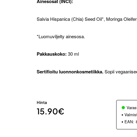
Ainesosat (INCI):
Salvia Hispanica (Chia) Seed Oil*, Moringa Oleife
*Luomuviljelty ainesosa.
Pakkauskoko:
30 ml
Sertifioitu luonnonkosmetiikka.
Sopii vegaanise
Hinta
Varas
15.90€
Valmis
EAN: