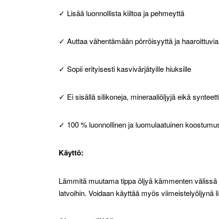
✓ Lisää luonnollista kiiltoa ja pehmeyttä
✓ Auttaa vähentämään pörröisyyttä ja haaroittuvia 
✓ Sopii erityisesti kasvivärjätyille hiuksille
✓ Ei sisällä silikoneja, mineraaliöljyjä eikä synteett
✓ 100 % luonnollinen ja luomulaatuinen koostumu
Käyttö:
Lämmitä muutama tippa öljyä kämmenten välissä ja lev
latvoihin. Voidaan käyttää myös viimeistelyöljynä li