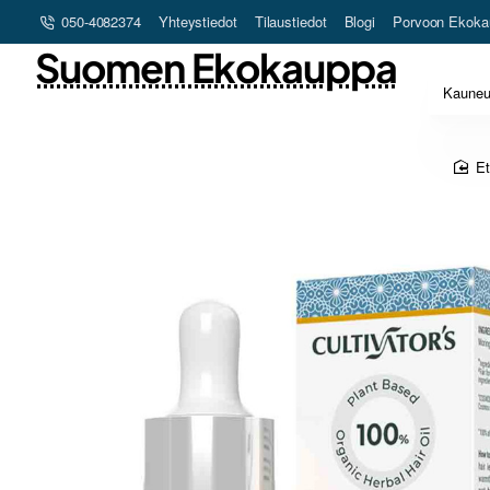
050-4082374
Yhteystiedot
Tilaustiedot
Blogi
Porvoon Ekoka
Suomen Ekokauppa
Kaune