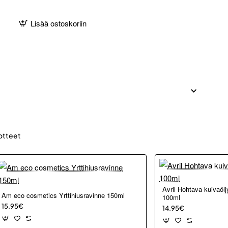
Lisää ostoskoriin
otteet
Avril Hohtava kuivaöljy
cs
Am eco cosmetics Yrttihiusravinne 150ml
100ml
hoito
15.95€
14.95€