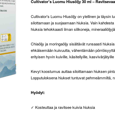
Cultivator's Luomu Hiusöljy 30 ml – Ravitsevaa h
Cultivator's Luomu Hiusöljy on ylellinen ja täysin l
silottamaan ja suojaamaan hiuksia. Vain kahdesta
hiuksia tehokkaasti ilman silikoneja, mineraaliöljyjä 
Chiaöljy ja moringaöljy sisältävät runsaasti hiuksia
ehkäisemään kuivuutta, vähentämään pörröisyyttä 
erityisen hyvin kuiville, käsitellyille, kasvivärjätyille 
Kevyt koostumus auttaa siloittamaan hiuksen pint
Lopputuloksena hiukset tuntuvat pehmeämmiltä, näy
Hyödyt:
✓ Kosteuttaa ja ravitsee kuivia hiuksia