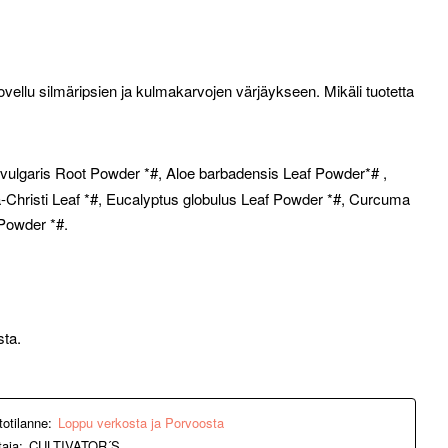
 sovellu silmäripsien ja kulmakarvojen värjäykseen. Mikäli tuotetta
 vulgaris Root Powder *#, Aloe barbadensis Leaf Powder*# ,
a-Christi Leaf *#, Eucalyptus globulus Leaf Powder *#, Curcuma
Powder *#.
sta.
totilanne:
Loppu verkosta ja Porvoosta
taja:
CULTIVATOR´S