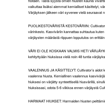
hoitaen. Tästä syystä omien hiusten kaunis vivah
vaikuttaa lisäksi aiemmat kemialliset käsittelyt, v
Värjäyksen jälkeen väri syvenee vielä seuraavat n.
PUOLIKESTOVÄRISTÄ KESTOVÄRIIN: Cultivator’s He
värinkesto. Kasviväriin kannattaa suhtautua kuten 
värjäysten määrästä riippuen lopputulos on erittäin
VÄRI EI OLE KOSKAAN VALMIS HETI VÄRJÄYKSEN 
kehityttyään hiuksissa vielä noin 48 tuntia värjäyk
VAALENNUS JA KÄSITTELYT: Cultivator’s aidot kasviv
vaalenna hiusta. Kemiallinen vaalennus kasvivärjä
hiuksesi on värjätty synteettisellä hiusvärillä, sinu
hiuksissasi, odota 5-6 viikkoa ennen värjäystä Culti
HARMAAT HIUKSET: Harmaiden hiusten peittäminen