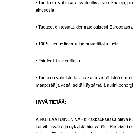
• Tuotteet eivät sisällä synteettisiä kemikaaleja,
ainesosia
• Tuotteet on testattu dermatologisesti Euroopassa
• 100% luonnollinen ja luomusertifioitu tuote
• Fair for Life -sertifioitu
• Tuote on valmistettu ja pakattu ympäristöä suoje
maaperää ja vettä, sekä käyttämällä aurinkoenergiaa.
HYVÄ TIETÄÄ:
AINUTLAATUINEN VÄRI: Pakkauksessa oleva kuva 
kasvihiusväriä ja nykyistä hiusväriäsi. Kasviväri ei