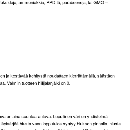
 peroksideja, ammoniakkia, PPD:tä, parabeeneja, tai GMO –
llen ja kestävää kehitystä noudattaen kierrättämällä, säästäen
 Valmiin tuotteen hiilijalanjälki on 0.
on aina suuntaa-antava. Lopullinen väri on yhdistelmä
 läpivärjää hiusta vaan lopputulos syntyy hiuksen pinnalla, hiusta