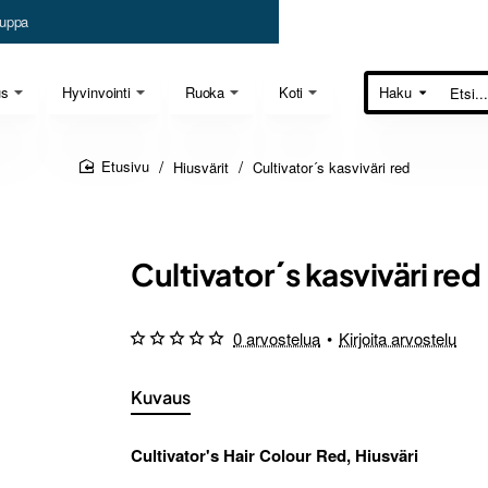
uppa
us
Hyvinvointi
Ruoka
Koti
Haku
Etsi...
Hiusvärit
Cultivator´s kasviväri red
home
Cultivator´s kasviväri red
0 arvostelua
•
Kirjoita arvostelu
Kuvaus
Cultivator's Hair Colour Red, Hiusväri