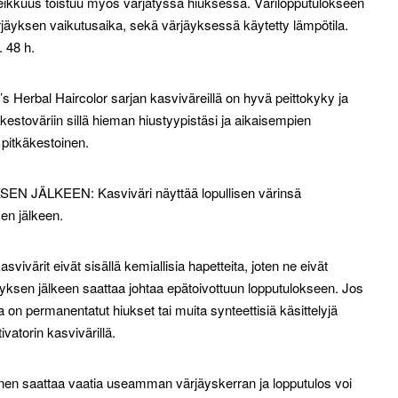
teikkuus toistuu myös värjätyssä hiuksessa. Värilopputulokseen
ärjäyksen vaikutusaika, sekä värjäyksessä käytetty lämpötila.
 48 h.
rbal Haircolor sarjan kasviväreillä on hyvä peittokyky ja
kestoväriin sillä hieman hiustyypistäsi ja aikaisempien
 pitkäkestoinen.
JÄLKEEN: Kasviväri näyttää lopullisen värinsä
sen jälkeen.
ärit eivät sisällä kemiallisia hapetteita, joten ne eivät
yksen jälkeen saattaa johtaa epätoivottuun lopputulokseen. Jos
lla on permanentatut hiukset tai muita synteettisiä käsittelyjä
vatorin kasvivärillä.
 saattaa vaatia useamman värjäyskerran ja lopputulos voi