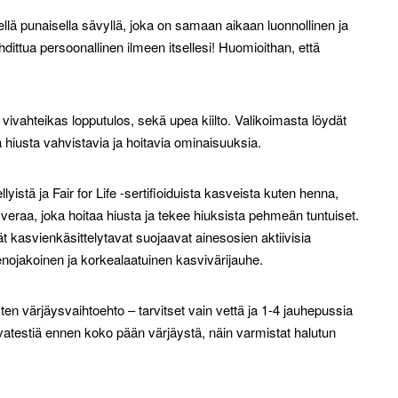
sellä punaisella sävyllä, joka on samaan aikaan luonnollinen ja
hdittua persoonallinen ilmeen itsellesi! Huomioithan, että
 vivahteikas lopputulos, sekä upea kiilto. Valikoimasta löydät
a hiusta vahvistavia ja hoitavia ominaisuuksia.
yistä ja Fair for Life -sertifioiduista kasveista kuten henna,
e veraa, joka hoitaa hiusta ja tekee hiuksista pehmeän tuntuiset.
t kasvienkäsittelytavat suojaavat ainesosien aktiivisia
ienojakoinen ja korkealaatuinen kasvivärijauhe.
sten värjäysvaihtoehto – tarvitset vain vettä ja 1-4 jauhepussia
vatestiä ennen koko pään värjäystä, näin varmistat halutun