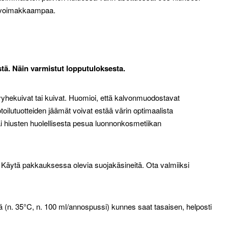
la voimakkaampaa.
stä. Näin varmistut lopputuloksesta.
 pyyhekuivat tai kuivat. Huomioi, että kalvonmuodostavat
otoilutuotteiden jäämät voivat estää värin optimaalista
 hiusten huolellisesta pesua luonnonkosmetiikan
. Käytä pakkauksessa olevia suojakäsineitä. Ota valmiiksi
ä (n. 35°C, n. 100 ml/annospussi) kunnes saat tasaisen, helposti