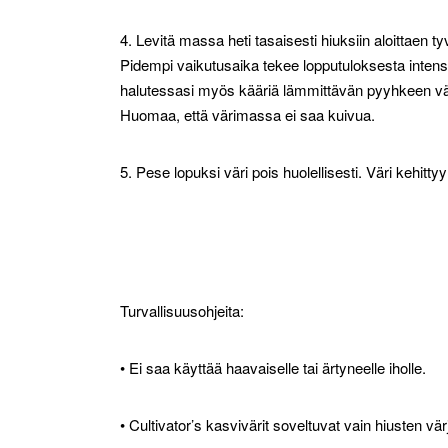
4. Levitä massa heti tasaisesti hiuksiin aloittaen 
Pidempi vaikutusaika tekee lopputuloksesta inten
halutessasi myös kääriä lämmittävän pyyhkeen vä
Huomaa, että värimassa ei saa kuivua.
5. Pese lopuksi väri pois huolellisesti. Väri kehittyy
Turvallisuusohjeita:
• Ei saa käyttää haavaiselle tai ärtyneelle iholle.
• Cultivator’s kasvivärit soveltuvat vain hiusten v