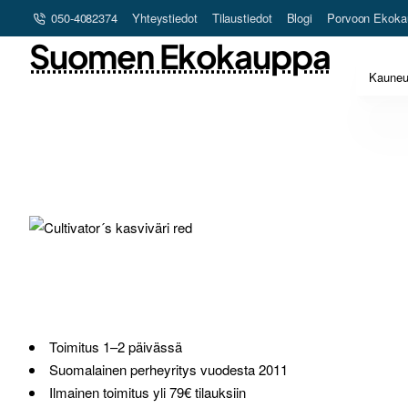
050-4082374
Yhteystiedot
Tilaustiedot
Blogi
Porvoon Ekoka
Suomen Ekokauppa
Kaune
Loppu verkosta ja Porvoosta
Toimitus 1–2 päivässä
Suomalainen perheyritys vuodesta 2011
Ilmainen toimitus yli 79€ tilauksiin