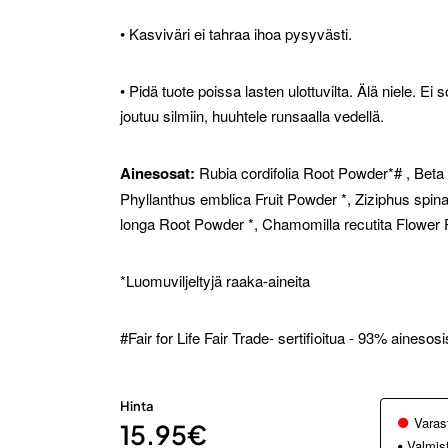
• Kasviväri ei tahraa ihoa pysyvästi.
• Pidä tuote poissa lasten ulottuvilta. Älä niele. Ei
joutuu silmiin, huuhtele runsaalla vedellä.
Ainesosat:
Rubia cordifolia Root Powder*# , Beta
Phyllanthus emblica Fruit Powder *, Ziziphus spin
longa Root Powder *, Chamomilla recutita Flower 
*Luomuviljeltyjä raaka-aineita
#Fair for Life Fair Trade- sertifioitua - 93% ainesosi
Hinta
Varas
15.95€
Valmis