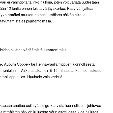
ri ei vahingoita tai riko hiuksia, joten voit värjätä uudestaan
ään 12 tuntia ennen toista värjäyskertaa. Kasviväri jatkaa
 ja syvemmäksi muutaman ensimmäisen päivän aikana.
saavuttamista esipigmentoimalla.
aaleiden hiusten värjäämistä tummemmiksi.
-, Auburn Copper- tai Henna-värillä riippuen luonnollisesta
gmentoinnin. Vaikutusaika noin 5-15 minuuttia, kunnes hiukseen
mpi lopputulos. Huuhtele vain vedellä.
ssa saattaa esiintyä indigo-kasvista luonnollisesti johtuvaa
nsimmäisten päivien kuluessa värin asettuessa. Jos hiuksesi