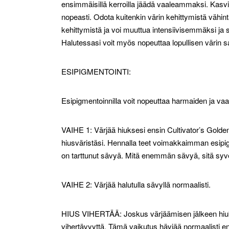
ensimmäisillä kerroilla jäädä vaaleammaksi. Kasvivä
nopeasti. Odota kuitenkin värin kehittymistä vähint
kehittymistä ja voi muuttua intensiivisemmäksi
Halutessasi voit myös nopeuttaa lopullisen värin 
ESIPIGMENTOINTI:
Esipigmentoinnilla voit nopeuttaa harmaiden ja v
VAIHE 1: Värjää hiuksesi ensin Cultivator’s Golden
hiusväristäsi. Hennalla teet voimakkaimman esipi
on tarttunut sävyä. Mitä enemmän sävyä, sitä syve
VAIHE 2: Värjää halutulla sävyllä normaalisti.
HIUS VIHERTÄÄ: Joskus värjäämisen jälkeen hiukse
vihertävyyttä. Tämä vaikutus häviää normaalisti e