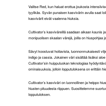
Valitse Red, kun haluat erottua joukosta intensiivi
tyylikäs. Syvän punaisen kasvivärin avulla saat loi
kasvivärit eivät vaalenna hiuksia.
Cultivator’s kasviväreillä saadaan aikaan kaunis ja
monipuolisen skaalan värejä, joilla on hiuspohjaa j
Sävyt koostuvat hoitavista, luonnonmukaisesti viljell
indigo ja cassia. Jokainen väri sisältää lisäksi alo
Cultivator’sin huippuluokan teknologiaa hyödyntävä
ominaisuuksia, jolloin lopputuloksena on erittäin h
Cultivator’s kasviväri on luonnollinen ja helppo hiu
hiusten pituudesta riippuen. Suosittelemme suortu
lopputuloksen.