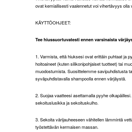
ovat kemiallisesti vaalennetut voi vihertävyys ol
KÄYTTÖOHJEET:
Tee hiussuortuvatesti ennen varsinaista värjäy
1. Varmista, että hiuksesi ovat erittäin puhtaat ja
hoitoaineet (kuten silikonipohjaiset tuotteet) tai mu
muodostumista. Suosittelemme savipuhdistusta tai
syväpuhdistavalla shampoolla ennen värjäystä.
2. Suojaa vaatteesi asettamalla pyyhe olkapäillesi
sekoituslusikka ja sekoituskulho.
3. Sekoita värijauheeseen vähitellen lämmintä vett
työstettävän kermaisen massan.