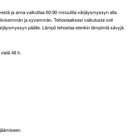
tyvestä ja anna vaikuttaa 60-90 minuuttia värjäysmyssyn alla.
siivisemmän ja syvemmän. Tehostaaksesi vaikutusta voit
rjäysmyssyn päälle. Lämpö tehostaa etenkin lämpimiä sävyjä.
 vielä 48 h.
ärjäämiseen.