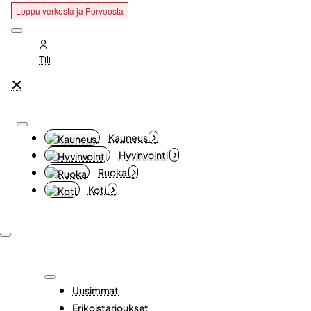
Loppu verkosta ja Porvoosta
Loppu verkosta ja Porvoosta
Loppu verkosta ja Porvoosta
Tili
Kauneus
Hyvinvointi
Ruoka
Koti
Uusimmat
Erikoistarjoukset