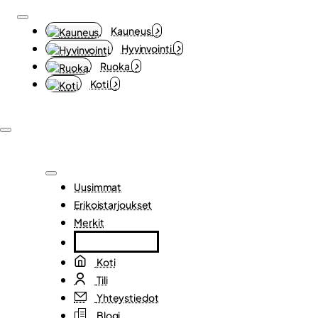
Kauneus
Hyvinvointi
Ruoka
Koti
Uusimmat
Erikoistarjoukset
Merkit
Koti
Tili
Yhteystiedot
Blogi