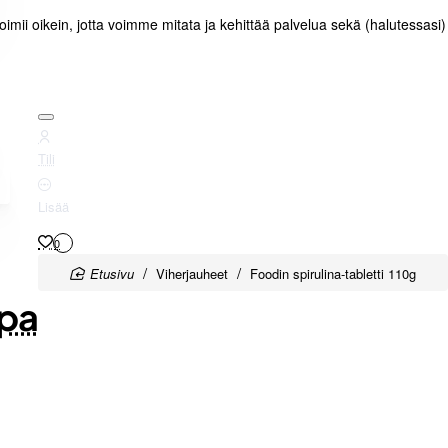
toimii oikein, jotta voimme mitata ja kehittää palvelua sekä (halutessasi
Tili
Lisää
0
home
Viherjauheet
Foodin spirulina-tabletti 110g
pa