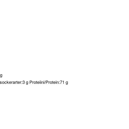
 g
 sockerarter:3 g Proteiini/Protein:71 g