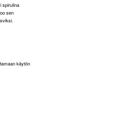
i spirulina
too sen
sviksi.
oittamaan käytön