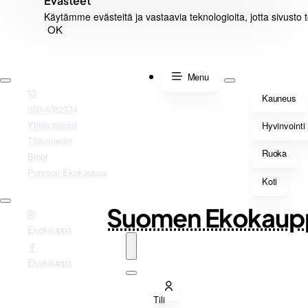
Evästeet
Käytämme evästeitä ja vastaavia teknologioita, jotta sivusto 
OK
Menu
Kauneus
050-4082374
Yhteystiedot
Hyvinvointi
Tilaustiedot
Ruoka
Blogi
Porvoon Ekokauppa
Koti
Suomen Ekokaup
Ekokauppa
Ekokauppa
Tili