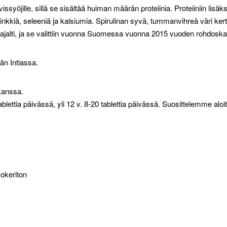
vissyöjille, sillä se sisältää huiman määrän proteiinia. Proteiiniin lisäks
kiä, seleeniä ja kalsiumia. Spirulinan syvä, tummanvihreä väri ker
laajalti, ja se valittiin vuonna Suomessa vuonna 2015 vuoden rohdoska
än Intiassa.
 kanssa.
ablettia päivässä, yli 12 v. 8-20 tablettia päivässä. Suosittelemme al
okeriton