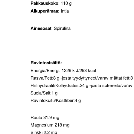
Pakkauskoko
: 110 g
Alkuperämaa:
Intia
Ainesosat
: Spirulina
Ravintosisältö:
Energia/Energi: 1226 k J/293 kcal
Rasva/Fett:8 g -josta tyydyttyneet/varav mättat fett:3
Hiilihydraatit/Kolhydrates:24 g -joista sokereita/varav
Suola/Salt:1 g
Ravintokuitu/Kostfiber:4 g
Rauta 31.9 mg
Magnesium 218 mg
Sinkki 2.2 mg