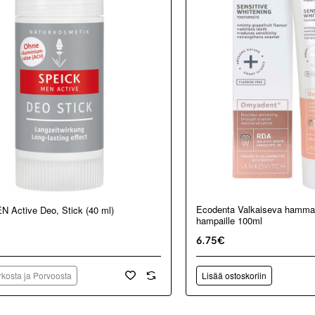
kosta ja Porvoosta
Ecodenta Valkaiseva hammas
N Active Deo, Stick (40 ml)
hampaille 100ml
6.75€
kosta ja Porvoosta
Lisää ostoskoriin