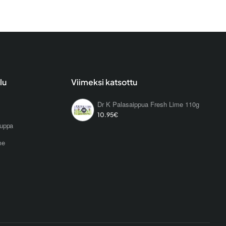
lu
Viimeksi katsottu
Dr K Palasaippua Fresh Lime 110g
10.95€
uppa
me