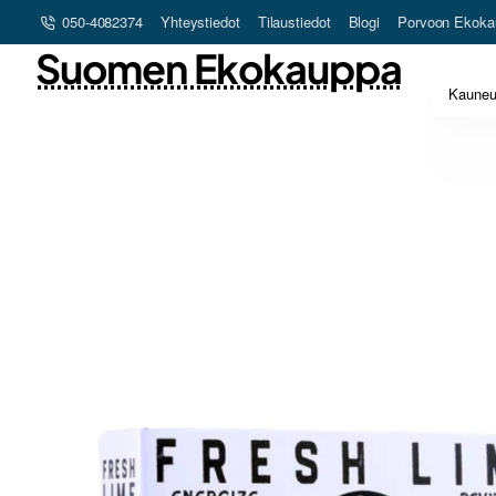
050-4082374
Yhteystiedot
Tilaustiedot
Blogi
Porvoon Ekoka
Suomen Ekokauppa
Kaune