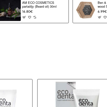
AM ECO COSMETICS
Ben &
partaöljy (Beard oil) 30ml
wood 
60g
16.80€
6.99€