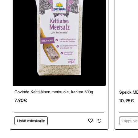
Loppu ver
Govinda Kelttiläinen merisuola, karkea 500g
Speick ME
7.90€
10.95€
Lisää ostoskoriin
Loppu ver