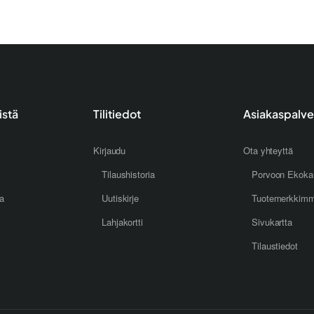
istä
Tilitiedot
Asiakaspalve
Kirjaudu
Ota yhteyttä
Tilaushistoria
Porvoon Ekoka
oa
Uutiskirje
Tuotemerkkim
Lahjakortti
Sivukartta
Tilaustiedot