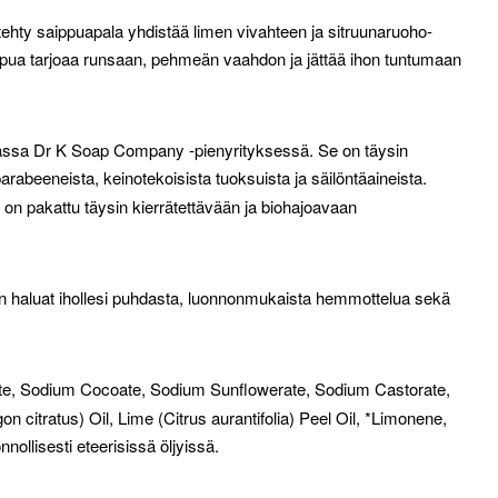
ntehty saippuapala yhdistää limen vivahteen ja sitruunaruoho-
aippua tarjoaa runsaan, pehmeän vaahdon ja jättää ihon tuntumaan
evassa Dr K Soap Company -pienyrityksessä. Se on täysin
rabeeneista, keinotekoisista tuoksuista ja säilöntäaineista.
a on pakattu täysin kierrätettävään ja biohajoavaan
n, kun haluat ihollesi puhdasta, luonnonmukaista hemmottelua sekä
te, Sodium Cocoate, Sodium Sunflowerate, Sodium Castorate,
itratus) Oil, Lime (Citrus aurantifolia) Peel Oil, *Limonene,
nnollisesti eteerisissä öljyissä.