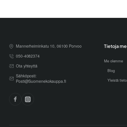
Mannerheiminkatu 10, 06100 Porvoo
Tietoja me
050-4082374
Me olemme
Ota yhteyttä
Blog
Sähköposti:
Yleistä tiet
Posti@Suomenekokauppa.fi