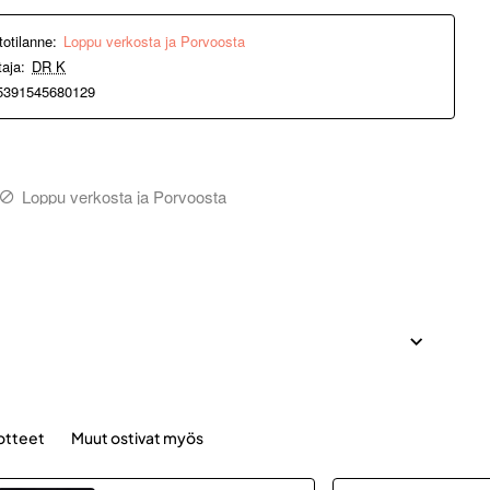
totilanne:
Loppu verkosta ja Porvoosta
taja:
DR K
5391545680129
Loppu verkosta ja Porvoosta
otteet
Muut ostivat myös