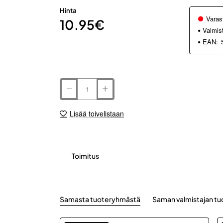
Hinta
Varas
10.95€
Valmis
EAN:
Lisää toivelistaan
Toimitus
Samasta tuoteryhmästä
Saman valmistajan tu