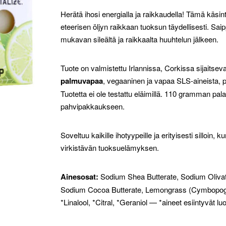
Herätä ihosi energialla ja raikkaudella! Tämä käsi
eteerisen öljyn raikkaan tuoksun täydellisesti. S
mukavan sileältä ja raikkaalta huuhtelun jälkeen.
Tuote on valmistettu Irlannissa, Corkissa sijaits
palmuvapaa
, vegaaninen ja vapaa SLS-aineista, pa
Tuotetta ei ole testattu eläimillä. 110 gramman pal
pahvipakkaukseen.
Soveltuu kaikille ihotyypeille ja erityisesti silloi
virkistävän tuoksuelämyksen.
Ainesosat:
Sodium Shea Butterate, Sodium Oliva
Sodium Cocoa Butterate, Lemongrass (Cymbopogon c
*Linalool, *Citral, *Geraniol — *aineet esiintyvät luo