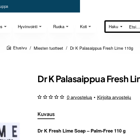
uppa
us
Hyvinvointi
Ruoka
Koti
Haku
Etsi...
Miesten tuotteet
Dr K Palasaippua Fresh Lime 110g
home
Dr K Palasaippua Fresh L
0 arvostelua
•
Kirjoita arvostelu
Kuvaus
Dr K Fresh Lime Soap – Palm-Free 110 g